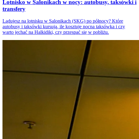
Lotnisko w Salonikach w nocy: autobusy, taksówki i
transfery
Lądujesz na lotnisku w Salonikach (SKG) po północy? Które
autobusy i taksówki kursują, ile kosztuje nocna taksówka i czy
warto jechać na Halkidiki, czy przespać się w pobliżu.