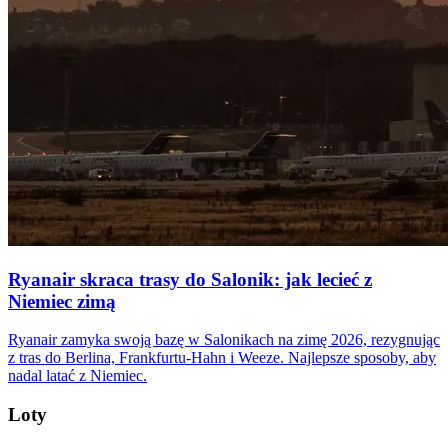
Ryanair skraca trasy do Salonik: jak lecieć z
Niemiec zimą
Ryanair zamyka swoją bazę w Salonikach na zimę 2026, rezygnując
z tras do Berlina, Frankfurtu-Hahn i Weeze. Najlepsze sposoby, aby
nadal latać z Niemiec.
Loty