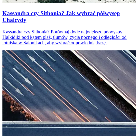
Kassandra czy Sithonia? Jak wybrać półwysep
Chalcydy
Kassandra czy Sithonia? Porównaj dwie największe półwyspy
Halkidiki pod kątem plaż, tłumów, życia nocnego i odległości od
lotniska w Salonikach, aby wybrać odpowiednią bazę.