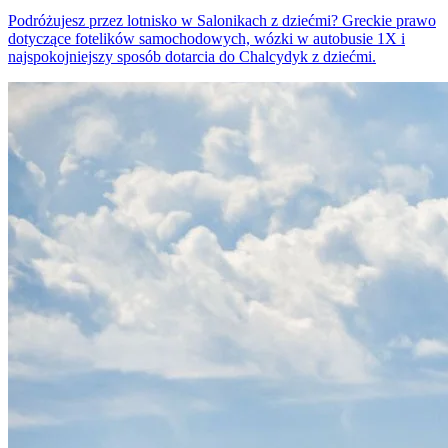
Podróżujesz przez lotnisko w Salonikach z dziećmi? Greckie prawo
dotyczące fotelików samochodowych, wózki w autobusie 1X i
najspokojniejszy sposób dotarcia do Chalcydyk z dziećmi.