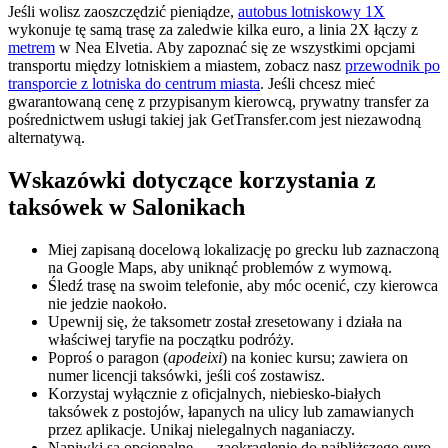
Jeśli wolisz zaoszczędzić pieniądze,
autobus lotniskowy 1X
wykonuje tę samą trasę za zaledwie kilka euro, a linia 2X łączy z
metrem
w Nea Elvetia. Aby zapoznać się ze wszystkimi opcjami
transportu między lotniskiem a miastem, zobacz nasz
przewodnik po
transporcie z lotniska do centrum miasta
. Jeśli chcesz mieć
gwarantowaną cenę z przypisanym kierowcą, prywatny transfer za
pośrednictwem usługi takiej jak GetTransfer.com jest niezawodną
alternatywą.
Wskazówki dotyczące korzystania z
taksówek w Salonikach
Miej zapisaną docelową lokalizację po grecku lub zaznaczoną
na Google Maps, aby uniknąć problemów z wymową.
Śledź trasę na swoim telefonie, aby móc ocenić, czy kierowca
nie jedzie naokoło.
Upewnij się, że taksometr został zresetowany i działa na
właściwej taryfie na początku podróży.
Poproś o paragon (
apodeixi
) na koniec kursu; zawiera on
numer licencji taksówki, jeśli coś zostawisz.
Korzystaj wyłącznie z oficjalnych, niebiesko-białych
taksówek z postojów, łapanych na ulicy lub zamawianych
przez aplikacje. Unikaj nielegalnych naganiaczy.
Napiwki są opcjonalne — zaokrąglenie do najbliższego euro