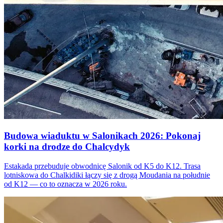
Budowa wiaduktu w Salonikach 2026: Pokonaj
korki na drodze do Chalcydyk
Estakada przebuduje obwodnicę Salonik od K5 do K12. Trasa
lotniskowa do Chalkidiki łączy się z drogą Moudania na południe
od K12 — co to oznacza w 2026 roku.