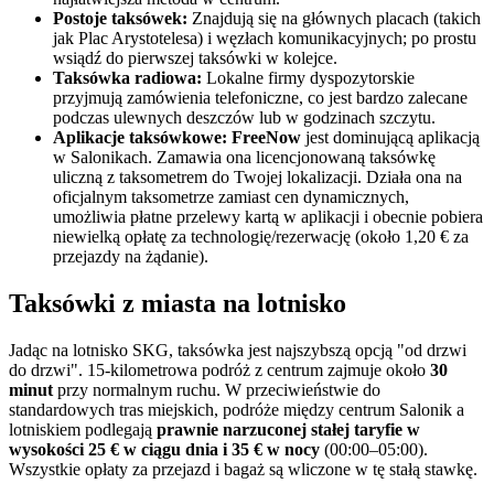
Postoje taksówek:
Znajdują się na głównych placach (takich
jak Plac Arystotelesa) i węzłach komunikacyjnych; po prostu
wsiądź do pierwszej taksówki w kolejce.
Taksówka radiowa:
Lokalne firmy dyspozytorskie
przyjmują zamówienia telefoniczne, co jest bardzo zalecane
podczas ulewnych deszczów lub w godzinach szczytu.
Aplikacje taksówkowe:
FreeNow
jest dominującą aplikacją
w Salonikach. Zamawia ona licencjonowaną taksówkę
uliczną z taksometrem do Twojej lokalizacji. Działa ona na
oficjalnym taksometrze zamiast cen dynamicznych,
umożliwia płatne przelewy kartą w aplikacji i obecnie pobiera
niewielką opłatę za technologię/rezerwację (około 1,20 € za
przejazdy na żądanie).
Taksówki z miasta na lotnisko
Jadąc na lotnisko SKG, taksówka jest najszybszą opcją "od drzwi
do drzwi". 15-kilometrowa podróż z centrum zajmuje około
30
minut
przy normalnym ruchu. W przeciwieństwie do
standardowych tras miejskich, podróże między centrum Salonik a
lotniskiem podlegają
prawnie narzuconej stałej taryfie w
wysokości 25 € w ciągu dnia i 35 € w nocy
(00:00–05:00).
Wszystkie opłaty za przejazd i bagaż są wliczone w tę stałą stawkę.