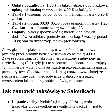
Opłata początkowa:
1,80 €
na taksometrze, z obowiązkową
opłatą minimalną
w wysokości
4,00 €
za każdy kurs.
Taryfa 1
(dzienna, 05:00–00:00, w granicach miasta):
0,90 €
za km
.
Taryfa 2
(nocna, 00:00–05:00 i poza granicami miasta):
1,25
€ za km
— na taksometrze wyświetli się "2".
Dopłaty:
Należy spodziewać się niewielkich, stałych
dodatków za odbiór z portu/dworca, za bagaż ważący ponad
10 kg oraz za dyspozycję radiową/telefoniczną.
Ze względu na opłatę minimalną, nawet krótki, 5-minutowy
przejazd przez centrum będzie kosztował co najmniej 4,00 €.
Zawsze sprawdzaj, czy taksometr jest włączony i ustawiony na
taryfę dzienną ("1"), gdy jest to stosowne — taksometr pokazujący
"2" w mieście w ciągu dnia jest częstym przypadkiem zaniżania cen
przez turystów. Chociaż terminale kart są coraz powszechniejsze,
sieć czasami zawodzi, więc potwierdź płatność kartą przed
wyruszeniem lub miej przy sobie gotówkę zapasową.
Jak zamówić taksówkę w Salonikach
Łapanie z ulicy:
Podnieś rękę, gdy zbliża się wolna
taksówka (z podświetlonym światłem na dachu) — jest to
najłatwiejsza metoda w centrum.