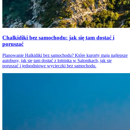
Chalkidiki bez samochodu: jak się tam dostać i
poruszać
Planowanie Halkidiki bez samochodu? Które kurorty mają najlepsze
autobusy, jak się tam dostać z lotniska w Salonikach, jak się
poruszać i jednodniowe wycieczki bez samochodu.