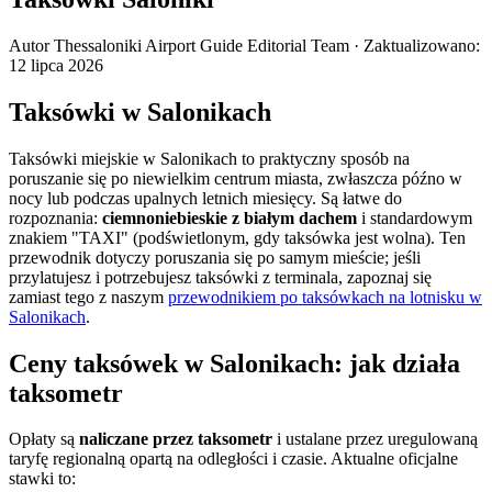
Autor
Thessaloniki Airport Guide Editorial Team
·
Zaktualizowano
:
12 lipca 2026
Taksówki w Salonikach
Taksówki miejskie w Salonikach to praktyczny sposób na
poruszanie się po niewielkim centrum miasta, zwłaszcza późno w
nocy lub podczas upalnych letnich miesięcy. Są łatwe do
rozpoznania:
ciemnoniebieskie z białym dachem
i standardowym
znakiem "TAXI" (podświetlonym, gdy taksówka jest wolna). Ten
przewodnik dotyczy poruszania się po samym mieście; jeśli
przylatujesz i potrzebujesz taksówki z terminala, zapoznaj się
zamiast tego z naszym
przewodnikiem po taksówkach na lotnisku w
Salonikach
.
Ceny taksówek w Salonikach: jak działa
taksometr
Opłaty są
naliczane przez taksometr
i ustalane przez uregulowaną
taryfę regionalną opartą na odległości i czasie. Aktualne oficjalne
stawki to: