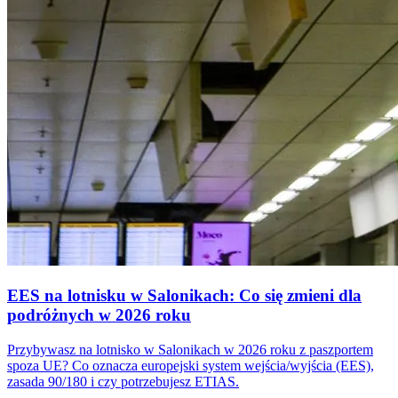
EES na lotnisku w Salonikach: Co się zmieni dla
podróżnych w 2026 roku
Przybywasz na lotnisko w Salonikach w 2026 roku z paszportem
spoza UE? Co oznacza europejski system wejścia/wyjścia (EES),
zasada 90/180 i czy potrzebujesz ETIAS.