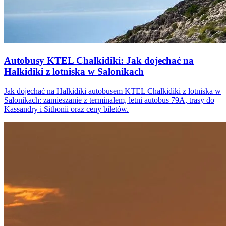
Autobusy KTEL Chalkidiki: Jak dojechać na
Halkidiki z lotniska w Salonikach
Jak dojechać na Halkidiki autobusem KTEL Chalkidiki z lotniska w
Salonikach: zamieszanie z terminalem, letni autobus 79A, trasy do
Kassandry i Sithonii oraz ceny biletów.