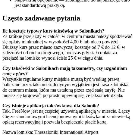
jest standardową praktyką.
Często zadawane pytania
Ile kosztuje typowy kurs taksówką w Salonikach?
Za krótkie przejazdy w całości w centrum miasta należy spodziewać
się opłaty minimalnej w wysokości 4,00 € lub nieco powyżej.
Dłuższy kurs przez miasto zazwyczaj kosztuje od 7 € do 12 €, w
zależności od ruchu drogowego, podczas gdy stała opłata za
przejazd na lotnisko wynosi ściśle 25 € w ciągu dnia.
Czy taksówki w Salonikach mają taksometry, czy uzgadniam
cenę z góry?
Wszystkie regularne kursy miejskie muszą być według prawa
naliczane przez taksometr. Jedynym wyjątkiem jest trasa z lotniska
do centrum miasta, która ma ustaloną przez rząd stałą taryfę. Nie
musisz się targować; po prostu upewnij się, że taksometr działa.
Czy istnieje aplikacja taksówkowa dla Salonik?
Tak, FreeNow jest najczęściej używaną aplikacją w mieście. Łączy
Cię ze standardowymi licencjonowanymi taksówkami za niewielką
opłatą rezerwacyjną i pozwala bezpiecznie płacić kartą.
Nazwa lotniska
:
Thessaloniki International Airport