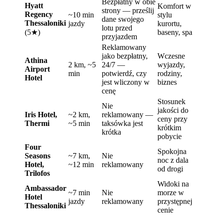
Bezpłatny w obie
Hyatt
Komfort w
strony — prześlij
Regency
~10 min
stylu
dane swojego
Thessaloniki
jazdy
kurortu,
lotu przed
(5★)
baseny, spa
przyjazdem
Reklamowany
jako bezpłatny,
Wczesne
Athina
2 km, ~5
24/7 —
wyjazdy,
Airport
min
potwierdź, czy
rodziny,
Hotel
jest wliczony w
biznes
cenę
Stosunek
Nie
jakości do
Iris Hotel,
~2 km,
reklamowany —
ceny przy
Thermi
~5 min
taksówka jest
krótkim
krótka
pobycie
Four
Spokojna
Seasons
~7 km,
Nie
noc z dala
Hotel,
~12 min
reklamowany
od drogi
Trilofos
Widoki na
Ambassador
~7 min
Nie
morze w
Hotel
jazdy
reklamowany
przystępnej
Thessaloniki
cenie