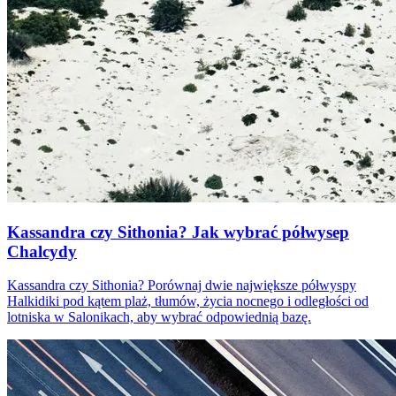
Kassandra czy Sithonia? Jak wybrać półwysep
Chalcydy
Kassandra czy Sithonia? Porównaj dwie największe półwyspy
Halkidiki pod kątem plaż, tłumów, życia nocnego i odległości od
lotniska w Salonikach, aby wybrać odpowiednią bazę.