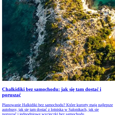
Chalkidiki bez samochodu: jak się tam dostać i
poruszać
Planowanie Halkidiki bez samochodu? Które kurorty mają najlepsze
autobusy, jak się tam dostać z lotniska w Salonikach, jak się
poruszać i jednodniowe wycieczki bez samochodu.