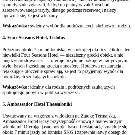
sporadycznie zgłaszali, że był on płatny w zależności od
zarezerwowanego taryfy, dlatego podczas rezerwacji należy
upewnić się, że jest wliczony.
Wskazówka:
świetny wybór dla podróżujących służbowo i rodzin.
4. Four Seasons Hotel, Trilofos
Położony około 7 km od lotniska, w spokojnej okolicy Trilofos, ten
niewielki Four Seasons Hotel — niezależny grecki obiekt, a nie
międzynarodowa sieć — oferuje przytulne pokoje w tradycyjnym
stylu, basen i gościnną grecką atmosferę. Hotelowa restauracja i
relaksujące otoczenie sprawiają, że jest to przyjemny wybór dla
podróżnych szukających spokoju.
Wskazówka:
idealny dla rodzin i podróżnych szukających
spokojnego pobytu w pobliżu wybrzeża.
5. Ambassador Hotel Thessaloniki
Usytuowany na wzgórzu z widokiem na Zatokę Termajską,
Ambassador Hotel łączy przystępność cenową z malowniczymi
widokami. Oferując jasne pokoje, basen i restaurację, znajduje się
około 7 minut jazdy od lotniska SKG i zapewnia łatwy dostęp do