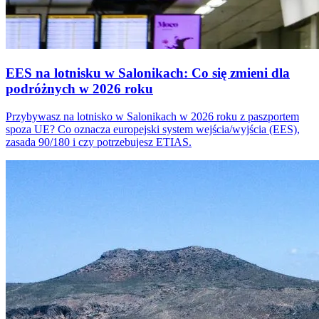
EES na lotnisku w Salonikach: Co się zmieni dla
podróżnych w 2026 roku
Przybywasz na lotnisko w Salonikach w 2026 roku z paszportem
spoza UE? Co oznacza europejski system wejścia/wyjścia (EES),
zasada 90/180 i czy potrzebujesz ETIAS.