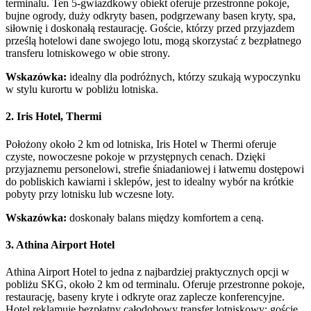
terminalu. Ten 5-gwiazdkowy obiekt oferuje przestronne pokoje,
bujne ogrody, duży odkryty basen, podgrzewany basen kryty, spa,
siłownię i doskonałą restaurację. Goście, którzy przed przyjazdem
prześlą hotelowi dane swojego lotu, mogą skorzystać z bezpłatnego
transferu lotniskowego w obie strony.
Wskazówka:
idealny dla podróżnych, którzy szukają wypoczynku
w stylu kurortu w pobliżu lotniska.
2. Iris Hotel, Thermi
Położony około 2 km od lotniska, Iris Hotel w Thermi oferuje
czyste, nowoczesne pokoje w przystępnych cenach. Dzięki
przyjaznemu personelowi, strefie śniadaniowej i łatwemu dostępowi
do pobliskich kawiarni i sklepów, jest to idealny wybór na krótkie
pobyty przy lotnisku lub wczesne loty.
Wskazówka:
doskonały balans między komfortem a ceną.
3. Athina Airport Hotel
Athina Airport Hotel to jedna z najbardziej praktycznych opcji w
pobliżu SKG, około 2 km od terminalu. Oferuje przestronne pokoje,
restaurację, baseny kryte i odkryte oraz zaplecze konferencyjne.
Hotel reklamuje bezpłatny całodobowy transfer lotniskowy; goście