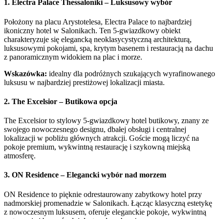
1. Electra Palace Thessaloniki – Luksusowy wybór
Położony na placu Arystotelesa, Electra Palace to najbardziej
ikoniczny hotel w Salonikach. Ten 5-gwiazdkowy obiekt
charakteryzuje się elegancką neoklasycystyczną architekturą,
luksusowymi pokojami, spa, krytym basenem i restauracją na dachu
z panoramicznym widokiem na plac i morze.
Wskazówka:
idealny dla podróżnych szukających wyrafinowanego
luksusu w najbardziej prestiżowej lokalizacji miasta.
2. The Excelsior – Butikowa opcja
The Excelsior to stylowy 5-gwiazdkowy hotel butikowy, znany ze
swojego nowoczesnego designu, dbałej obsługi i centralnej
lokalizacji w pobliżu głównych atrakcji. Goście mogą liczyć na
pokoje premium, wykwintną restaurację i szykowną miejską
atmosferę.
3. ON Residence – Elegancki wybór nad morzem
ON Residence to pięknie odrestaurowany zabytkowy hotel przy
nadmorskiej promenadzie w Salonikach. Łącząc klasyczną estetykę
z nowoczesnym luksusem, oferuje eleganckie pokoje, wykwintną