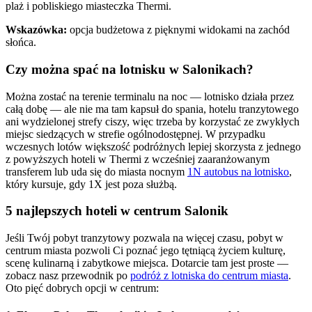
plaż i pobliskiego miasteczka Thermi.
Wskazówka:
opcja budżetowa z pięknymi widokami na zachód
słońca.
Czy można spać na lotnisku w Salonikach?
Można zostać na terenie terminalu na noc — lotnisko działa przez
całą dobę — ale nie ma tam kapsuł do spania, hotelu tranzytowego
ani wydzielonej strefy ciszy, więc trzeba by korzystać ze zwykłych
miejsc siedzących w strefie ogólnodostępnej. W przypadku
wczesnych lotów większość podróżnych lepiej skorzysta z jednego
z powyższych hoteli w Thermi z wcześniej zaaranżowanym
transferem lub uda się do miasta nocnym
1N autobus na lotnisko
,
który kursuje, gdy 1X jest poza służbą.
5 najlepszych hoteli w centrum Salonik
Jeśli Twój pobyt tranzytowy pozwala na więcej czasu, pobyt w
centrum miasta pozwoli Ci poznać jego tętniącą życiem kulturę,
scenę kulinarną i zabytkowe miejsca. Dotarcie tam jest proste —
zobacz nasz przewodnik po
podróż z lotniska do centrum miasta
.
Oto pięć dobrych opcji w centrum: