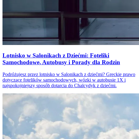
Lotnisko w Salonikach z Dziećmi: Foteliki
Samochodowe, Autobusy i Porady dla Rodzin
Podróżujesz przez lotnisko w Salonikach z dziećmi? Greckie prawo
dotyczące fotelików samochodowych, wózki w autobusie 1X i
najspokojniejszy sposób dotarcia do Chalcydyk z dziećmi.