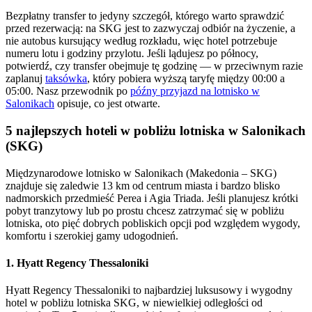
Bezpłatny transfer to jedyny szczegół, którego warto sprawdzić
przed rezerwacją: na SKG jest to zazwyczaj odbiór na życzenie, a
nie autobus kursujący według rozkładu, więc hotel potrzebuje
numeru lotu i godziny przylotu. Jeśli lądujesz po północy,
potwierdź, czy transfer obejmuje tę godzinę — w przeciwnym razie
zaplanuj
taksówka
, który pobiera wyższą taryfę między 00:00 a
05:00. Nasz przewodnik po
późny przyjazd na lotnisko w
Salonikach
opisuje, co jest otwarte.
5 najlepszych hoteli w pobliżu lotniska w Salonikach
(SKG)
Międzynarodowe lotnisko w Salonikach (Makedonia – SKG)
znajduje się zaledwie 13 km od centrum miasta i bardzo blisko
nadmorskich przedmieść Perea i Agia Triada. Jeśli planujesz krótki
pobyt tranzytowy lub po prostu chcesz zatrzymać się w pobliżu
lotniska, oto pięć dobrych pobliskich opcji pod względem wygody,
komfortu i szerokiej gamy udogodnień.
1. Hyatt Regency Thessaloniki
Hyatt Regency Thessaloniki to najbardziej luksusowy i wygodny
hotel w pobliżu lotniska SKG, w niewielkiej odległości od