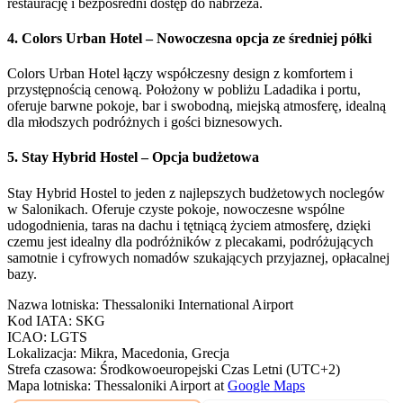
restaurację i bezpośredni dostęp do nabrzeża.
4. Colors Urban Hotel – Nowoczesna opcja ze średniej półki
Colors Urban Hotel łączy współczesny design z komfortem i
przystępnością cenową. Położony w pobliżu Ladadika i portu,
oferuje barwne pokoje, bar i swobodną, miejską atmosferę, idealną
dla młodszych podróżnych i gości biznesowych.
5. Stay Hybrid Hostel – Opcja budżetowa
Stay Hybrid Hostel to jeden z najlepszych budżetowych noclegów
w Salonikach. Oferuje czyste pokoje, nowoczesne wspólne
udogodnienia, taras na dachu i tętniącą życiem atmosferę, dzięki
czemu jest idealny dla podróżników z plecakami, podróżujących
samotnie i cyfrowych nomadów szukających przyjaznej, opłacalnej
bazy.
Nazwa lotniska
:
Thessaloniki International Airport
Kod IATA
:
SKG
ICAO
:
LGTS
Lokalizacja
:
Mikra, Macedonia, Grecja
Strefa czasowa
:
Środkowoeuropejski Czas Letni (UTC+2)
Mapa lotniska
:
Thessaloniki Airport
at
Google Maps