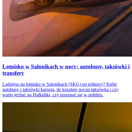
Lotnisko w Salonikach w nocy: autobusy, taksówki i
transfery
Lądujesz na lotnisku w Salonikach (SKG) po północy? Które
autobusy i taksówki kursują, ile kosztuje nocna taksówka i czy
warto jechać na Halkidiki, czy przespać się w pobliżu.