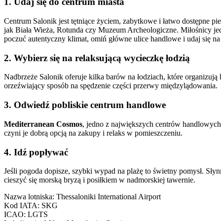
1. Udaj się do centrum miasta
Centrum Salonik jest tętniące życiem, zabytkowe i łatwo dostępne pi
jak Biała Wieża, Rotunda czy Muzeum Archeologiczne. Miłośnicy jedz
poczuć autentyczny klimat, omiń główne ulice handlowe i udaj się na
2. Wybierz się na relaksującą wycieczkę łodzią
Nadbrzeże Salonik oferuje kilka barów na łodziach, które organizują
orzeźwiający sposób na spędzenie części przerwy międzylądowania.
3. Odwiedź pobliskie centrum handlowe
Mediterranean Cosmos
, jedno z największych centrów handlowych w 
czyni je dobrą opcją na zakupy i relaks w pomieszczeniu.
4. Idź popływać
Jeśli pogoda dopisze, szybki wypad na plażę to świetny pomysł. Słyn
cieszyć się morską bryzą i posiłkiem w nadmorskiej tawernie.
Nazwa lotniska
:
Thessaloniki International Airport
Kod IATA
:
SKG
ICAO
:
LGTS