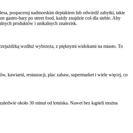
elesa, pospaceruj nadmorskim deptakiem lub odwiedź zabytki, takie
gastro-bary po street food, każdy znajdzie coś dla siebie. Aby
alnych produktów i unikalnych znalezisk.
ą przejażdżką wzdłuż wybrzeża, z pięknymi widokami na miasto. To
w, kawiarni, restauracji, plac zabaw, supermarket i wiele więcej, co
 zaledwie około 30 minut od lotniska. Nawet bez kąpieli można