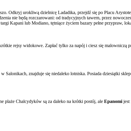
eszo. Odkryj urokliwą dzielnicę Ladadika, przejdź się po Placu Arystot
enia nie będą rozczarowani: od tradycyjnych tawern, przez nowoczesne 
 targi Kapani lub Modiano, tętniące życiem bazary pełne przypraw, lok
 krótkie rejsy widokowe. Zapłać tylko za napój i ciesz się malownicz
Salonikach, znajduje się niedaleko lotniska. Posiada dziesiątki sklepó
ne plaże Chalcydyków są za daleko na krótki postój, ale
Epanomi
jest