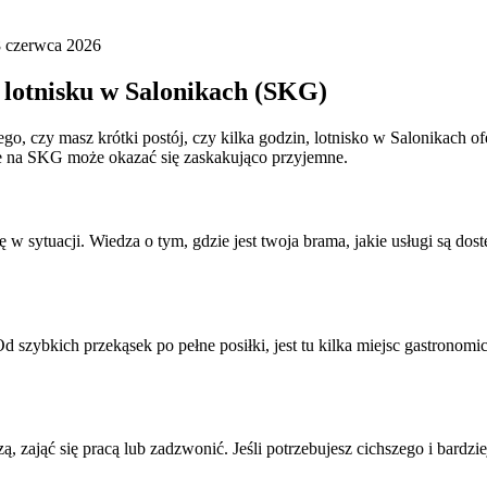
8 czerwca 2026
a lotnisku w Salonikach (SKG)
o, czy masz krótki postój, czy kilka godzin, lotnisko w Salonikach o
e na SKG może okazać się zaskakująco przyjemne.
w sytuacji. Wiedza o tym, gdzie jest twoja brama, jakie usługi są dos
. Od szybkich przekąsek po pełne posiłki, jest tu kilka miejsc gastrono
.
, zająć się pracą lub zadzwonić. Jeśli potrzebujesz cichszego i bard