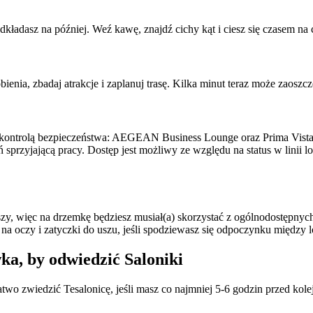
dkładasz na później. Weź kawę, znajdź cichy kąt i ciesz się czasem na 
ienia, zbadaj atrakcje i zaplanuj trasę. Kilka minut teraz może zaoszc
 kontrolą bezpieczeństwa: AEGEAN Business Lounge oraz Prima Vista, 
sprzyjającą pracy. Dostęp jest możliwy ze względu na status w linii lo
zy, więc na drzemkę będziesz musiał(a) skorzystać z ogólnodostępnyc
na oczy i zatyczki do uszu, jeśli spodziewasz się odpoczynku między l
a, by odwiedzić Saloniki
wo zwiedzić Tesalonicę, jeśli masz co najmniej 5-6 godzin przed kole