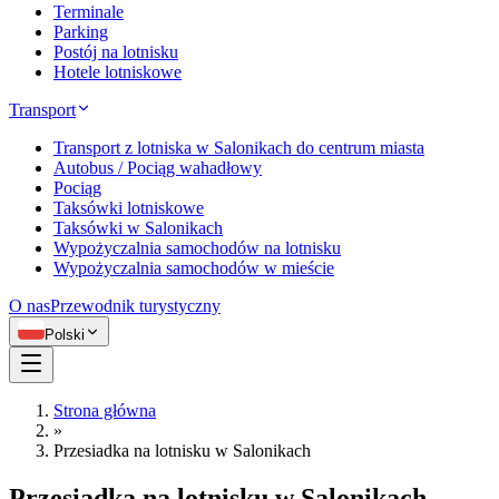
Terminale
Parking
Postój na lotnisku
Hotele lotniskowe
Transport
Transport z lotniska w Salonikach do centrum miasta
Autobus / Pociąg wahadłowy
Pociąg
Taksówki lotniskowe
Taksówki w Salonikach
Wypożyczalnia samochodów na lotnisku
Wypożyczalnia samochodów w mieście
O nas
Przewodnik turystyczny
Polski
Strona główna
»
Przesiadka na lotnisku w Salonikach
Przesiadka na lotnisku w Salonikach