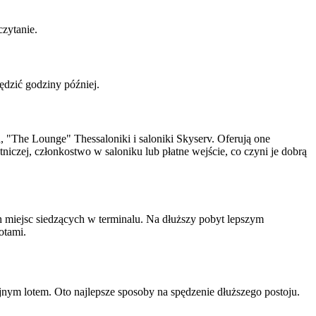
czytanie.
zędzić godziny później.
"The Lounge" Thessaloniki i saloniki Skyserv. Oferują one
tniczej, członkostwo w saloniku lub płatne wejście, co czyni je dobrą
h miejsc siedzących w terminalu. Na dłuższy pobyt lepszym
otami.
jnym lotem. Oto najlepsze sposoby na spędzenie dłuższego postoju.