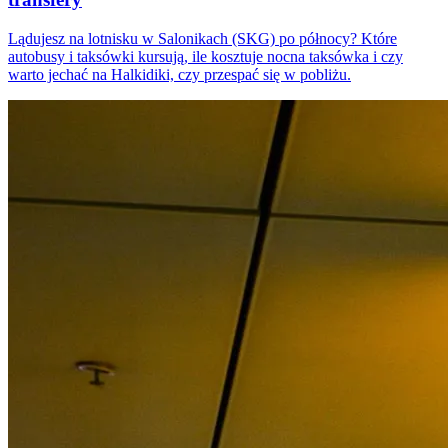
Lądujesz na lotnisku w Salonikach (SKG) po północy? Które
autobusy i taksówki kursują, ile kosztuje nocna taksówka i czy
warto jechać na Halkidiki, czy przespać się w pobliżu.