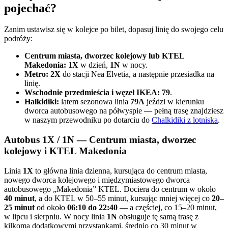
pojechać?
Zanim ustawisz się w kolejce po bilet, dopasuj linię do swojego celu
podróży:
Centrum miasta, dworzec kolejowy lub KTEL
Makedonia:
1X
w dzień,
1N
w nocy.
Metro:
2X
do stacji Nea Elvetia, a następnie przesiadka na
linię.
Wschodnie przedmieścia i węzeł IKEA:
79
.
Halkidiki:
latem sezonowa linia
79A
jeździ w kierunku
dworca autobusowego na półwyspie — pełną trasę znajdziesz
w naszym przewodniku po dotarciu do
Chalkidiki z lotniska
.
Autobus 1X / 1N — Centrum miasta, dworzec
kolejowy i KTEL Makedonia
Linia
1X
to główna linia dzienna, kursująca do centrum miasta,
nowego dworca kolejowego i międzymiastowego dworca
autobusowego „Makedonia” KTEL. Dociera do centrum w około
40 minut
, a do KTEL w 50–55 minut, kursując mniej więcej co
20–
25 minut
od około
06:10 do 22:40
— a częściej, co 15–20 minut,
w lipcu i sierpniu. W nocy linia
1N
obsługuje tę samą trasę z
kilkoma dodatkowymi przystankami, średnio co 30 minut w