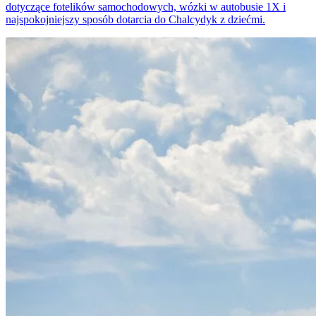
dotyczące fotelików samochodowych, wózki w autobusie 1X i
najspokojniejszy sposób dotarcia do Chalcydyk z dziećmi.