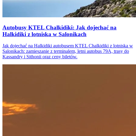
Autobusy KTEL Chalkidiki: Jak dojechać na
Halkidiki z lotniska w Salonikach
Jak dojechać na Halkidiki autobusem KTEL Chalkidiki z lotniska w
Salonikach: zamieszanie z terminalem, letni autobus 79A, trasy do
Kassandry i Sithonii oraz ceny biletów.