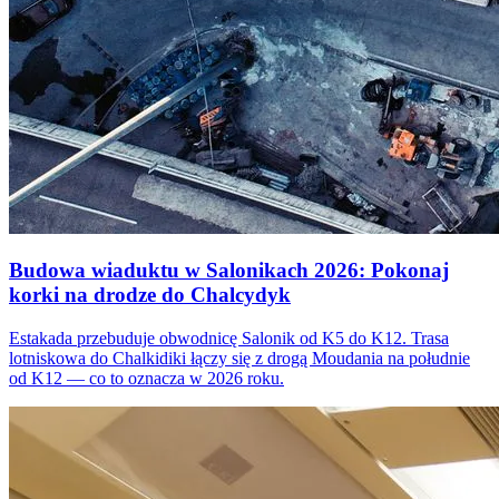
Budowa wiaduktu w Salonikach 2026: Pokonaj
korki na drodze do Chalcydyk
Estakada przebuduje obwodnicę Salonik od K5 do K12. Trasa
lotniskowa do Chalkidiki łączy się z drogą Moudania na południe
od K12 — co to oznacza w 2026 roku.