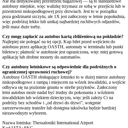
Nie ma dedykowanej przestrzeni bagażowej — są to standardowe
autobusy miejskie, więc walizkę trzymasz ze sobą w przejściu lub w
przestrzeni niskopodłogowej przy drzwiach. Jest to w porządku
poza godzinami szczytu, ale 1X jest zatłoczony w letnie popołudnia,
więc podróżuj lekko lub unikaj najbardziej ruchliwych odjazdów,
jeśli masz duże torby.
Czy mogę zapłacić za autobus kartą zbliżeniową na pokładzie?
Najlepiej nie polegać na tej opcji. Kup bilet przed wejściem do
autobusu przez aplikację OASTH, automaty w terminalu lub punkt
biletowy; płatność w autobusie jest ograniczona, więc miej gotową
aplikację lub drobne monety do automatów.
Czy autobusy lotniskowe są odpowiednie dla podróżnych o
ograniczonej sprawności ruchowej?
Autobusy OASTH obsługujące lotnisko to w dużej mierze autobusy
niskopodłogowe z rampą i miejscem na wózek inwalidzki, a wejście
odbywa się na poziomie gruntu w strefie przylotów. Zatłoczony
letni autobus może nadal być trudny do pokonania z wózkiem
inwalidzkim lub wózkiem dziecięcym, więc jeśli zależy Ci na
podróży bez schodów i „od drzwi do drzwi”, wstępnie
zarezerwowany transfer lub dostępna taksówka będzie bardziej
niezawodnym wyborem.
Nazwa lotniska
:
Thessaloniki International Airport
Kod IATA
:
SKG