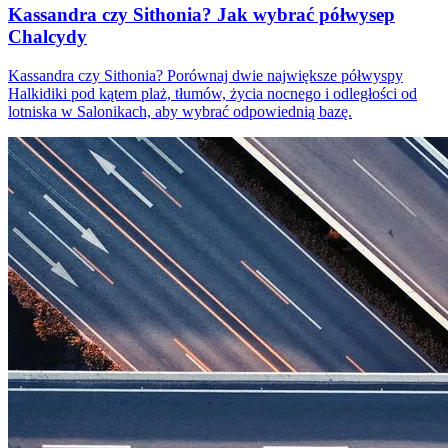
Kassandra czy Sithonia? Jak wybrać półwysep
Chalcydy
Kassandra czy Sithonia? Porównaj dwie największe półwyspy
Halkidiki pod kątem plaż, tłumów, życia nocnego i odległości od
lotniska w Salonikach, aby wybrać odpowiednią bazę.