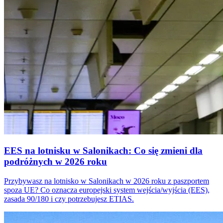
EES na lotnisku w Salonikach: Co się zmieni dla
podróżnych w 2026 roku
Przybywasz na lotnisko w Salonikach w 2026 roku z paszportem
spoza UE? Co oznacza europejski system wejścia/wyjścia (EES),
zasada 90/180 i czy potrzebujesz ETIAS.