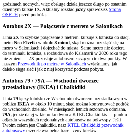
godzinach nocnych, więc obsługa działa jeszcze długo po ostatnim
dziennym kursie 1X. Aktualny rozkład jazdy sprawdzisz
Strona
OSETH
przed podróżą.
Autobus 2X — Połączenie z metrem w Salonikach
Linia
2X
to szybkie połączenie z metrem: kursuje z lotniska do stacji
metra
Nea Elvetia
w około
8 minut
, skąd można przesiąść się na
metro w Salonikach i dojechać do miasta. Samo metro nie dociera
do terminalu lotniska, a rozbudowa do Kalamarii w 2026 roku tego
nie zmieni — 2X pozostaje autobusem łączącym te dwa punkty. W
naszym
Przewodnik po metrze w Salonikach
wyjaśniamy, jak
daleko sięga sieć i jak z niej korzystać podczas pobytu.
Autobus 79 / 79A — Wschodni dworzec
przesiadkowy (IKEA) i Chalkidiki
Linia
79
łączy lotnisko ze Wschodnim dworcem przesiadkowym w
pobliżu
IKEA
w około 10 minut, skąd można kontynuować podróż
do wschodnich dzielnic. W miesiącach letnich sezonowa odmiana,
79A
, jedzie dalej w kierunku dworca KTEL Chalkidikis — punktu
odjazdu wszystkich regionalnych autobusów na półwyspy. Jeśli
Twoim celem jest Chalkidiki, nasz
KTEL Chalkidiki przewodnik
autobusowy
przedstawia pełną trasę i ceny biletów.