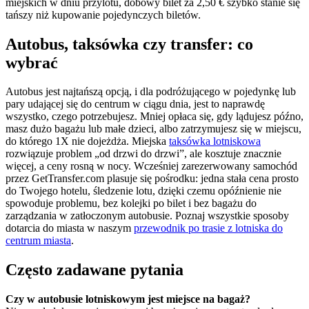
miejskich w dniu przylotu, dobowy bilet za 2,50 € szybko stanie się
tańszy niż kupowanie pojedynczych biletów.
Autobus, taksówka czy transfer: co
wybrać
Autobus jest najtańszą opcją, i dla podróżującego w pojedynkę lub
pary udającej się do centrum w ciągu dnia, jest to naprawdę
wszystko, czego potrzebujesz. Mniej opłaca się, gdy lądujesz późno,
masz dużo bagażu lub małe dzieci, albo zatrzymujesz się w miejscu,
do którego 1X nie dojeżdża. Miejska
taksówka lotniskowa
rozwiązuje problem „od drzwi do drzwi”, ale kosztuje znacznie
więcej, a ceny rosną w nocy. Wcześniej zarezerwowany samochód
przez GetTransfer.com plasuje się pośrodku: jedna stała cena prosto
do Twojego hotelu, śledzenie lotu, dzięki czemu opóźnienie nie
spowoduje problemu, bez kolejki po bilet i bez bagażu do
zarządzania w zatłoczonym autobusie. Poznaj wszystkie sposoby
dotarcia do miasta w naszym
przewodnik po trasie z lotniska do
centrum miasta
.
Często zadawane pytania
Czy w autobusie lotniskowym jest miejsce na bagaż?