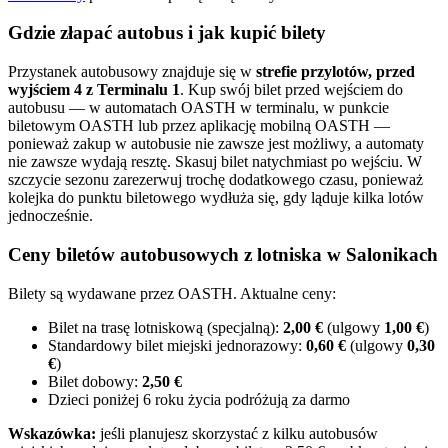
Gdzie złapać autobus i jak kupić bilety
Przystanek autobusowy znajduje się w
strefie przylotów, przed
wyjściem 4 z Terminalu 1
. Kup swój bilet przed wejściem do
autobusu — w automatach OASTH w terminalu, w punkcie
biletowym OASTH lub przez aplikację mobilną OASTH —
ponieważ zakup w autobusie nie zawsze jest możliwy, a automaty
nie zawsze wydają resztę. Skasuj bilet natychmiast po wejściu. W
szczycie sezonu zarezerwuj trochę dodatkowego czasu, ponieważ
kolejka do punktu biletowego wydłuża się, gdy ląduje kilka lotów
jednocześnie.
Ceny biletów autobusowych z lotniska w Salonikach
Bilety są wydawane przez OASTH. Aktualne ceny:
Bilet na trasę lotniskową (specjalną):
2,00 €
(ulgowy
1,00 €
)
Standardowy bilet miejski jednorazowy:
0,60 €
(ulgowy
0,30
€
)
Bilet dobowy:
2,50 €
Dzieci poniżej 6 roku życia podróżują za darmo
Wskazówka:
jeśli planujesz skorzystać z kilku autobusów