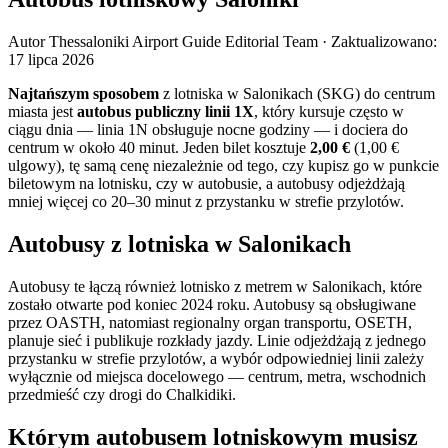
Autor
Thessaloniki Airport Guide Editorial Team
·
Zaktualizowano
:
17 lipca 2026
Najtańszym sposobem
z lotniska w Salonikach (SKG) do centrum
miasta jest
autobus publiczny linii 1X
, który kursuje często w
ciągu dnia — linia 1N obsługuje nocne godziny — i dociera do
centrum w około 40 minut. Jeden bilet kosztuje
2,00 €
(1,00 €
ulgowy), tę samą cenę niezależnie od tego, czy kupisz go w punkcie
biletowym na lotnisku, czy w autobusie, a autobusy odjeżdżają
mniej więcej co 20–30 minut z przystanku w strefie przylotów.
Autobusy z lotniska w Salonikach
Autobusy te łączą również lotnisko z metrem w Salonikach, które
zostało otwarte pod koniec 2024 roku. Autobusy są obsługiwane
przez OASTH, natomiast regionalny organ transportu, OSETH,
planuje sieć i publikuje rozkłady jazdy. Linie odjeżdżają z jednego
przystanku w strefie przylotów, a wybór odpowiedniej linii zależy
wyłącznie od miejsca docelowego — centrum, metra, wschodnich
przedmieść czy drogi do Chalkidiki.
Którym autobusem lotniskowym musisz