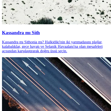
Kassandra mı Sith
Kassandra mı Sithonia mı? Halkidiki'nin iki yarımadasını plajlar,
kalabalıklar, gece hayatı ve Selanik Havaalanı'na olan mesafeleri
açısından karşılaştırarak doğru üssü seçin.