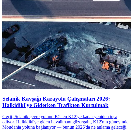
Selanik Kavşağı Karayolu Çalışmaları 2026:
Halkidiki'ye Giderken Trafikten Kurtulmak
Geçit, Selanik çevre yolunu K5'ten K12'ye kadar yeniden inşa
ediyor. Halkidiki'ye giden havalimanı güzergahı, K12'nin güneyinde
Moudania yoluna bağlanıyor — bunun 2026'da ne anlama geleceği.