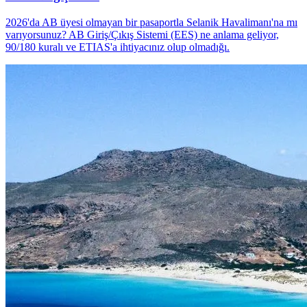
2026'da AB üyesi olmayan bir pasaportla Selanik Havalimanı'na mı
varıyorsunuz? AB Giriş/Çıkış Sistemi (EES) ne anlama geliyor,
90/180 kuralı ve ETIAS'a ihtiyacınız olup olmadığı.