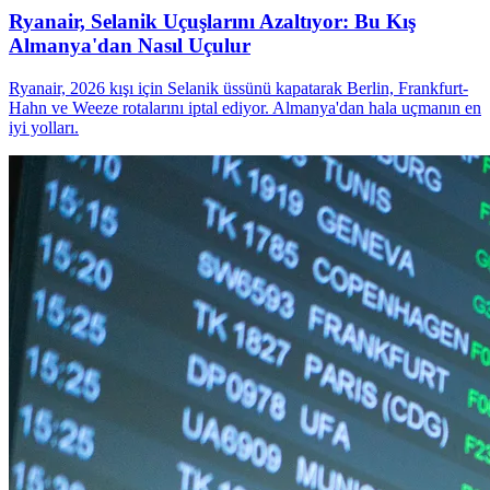
Ryanair, Selanik Uçuşlarını Azaltıyor: Bu Kış
Almanya'dan Nasıl Uçulur
Ryanair, 2026 kışı için Selanik üssünü kapatarak Berlin, Frankfurt-
Hahn ve Weeze rotalarını iptal ediyor. Almanya'dan hala uçmanın en
iyi yolları.