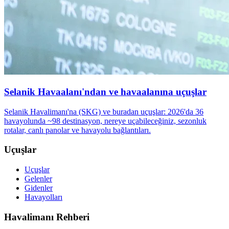
Selanik Havaalanı'ndan ve havaalanına uçuşlar
Selanik Havalimanı'na (SKG) ve buradan uçuşlar: 2026'da 36
havayolunda ~98 destinasyon, nereye uçabileceğiniz, sezonluk
rotalar, canlı panolar ve havayolu bağlantıları.
Uçuşlar
Uçuşlar
Gelenler
Gidenler
Havayolları
Havalimanı Rehberi