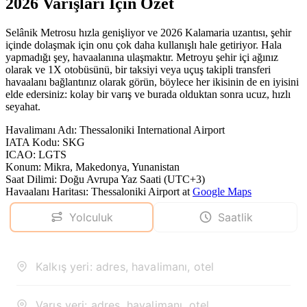
2026 Varışları İçin Özet
Selânik Metrosu hızla genişliyor ve 2026 Kalamaria uzantısı, şehir
içinde dolaşmak için onu çok daha kullanışlı hale getiriyor. Hala
yapmadığı şey, havaalanına ulaşmaktır. Metroyu şehir içi ağınız
olarak ve 1X otobüsünü, bir taksiyi veya uçuş takipli transferi
havaalanı bağlantınız olarak görün, böylece her ikisinin de en iyisini
elde edersiniz: kolay bir varış ve burada olduktan sonra ucuz, hızlı
seyahat.
Havalimanı Adı
:
Thessaloniki International Airport
IATA Kodu
:
SKG
ICAO
:
LGTS
Konum
:
Mikra, Makedonya, Yunanistan
Saat Dilimi
:
Doğu Avrupa Yaz Saati (UTC+3)
Havaalanı Haritası
:
Thessaloniki Airport
at
Google Maps