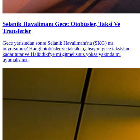
Selanik Havalimanı Gece: Otobüsler, Taksi Ve
Transferler
Gece yarısından sonra Selanik Havalimanı'na (SKG) mı
iniyorsunuz? Hangi otobüsler ve taksiler çalışıyor, gece taksisi ne
kadar tutar ve Halkidiki'ye mi gitmelisiniz yoksa yakında mı
uyumalısınız.