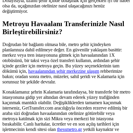
Dolayısıyla, uzantı şehir içinde dolaşmak için gerçekten iyi bir haber
olsa da, uçağınızdan otelinize nasıl ulaşacağınızı henüz
değiştirmiyor.
Metroyu Havaalanı Transferinizle Nasıl
Birleştirebilirsiniz?
Doğrudan bir bağlantı olmasa bile, metro şehir içindeyken
planlarınıza dahil edilmeye değer. En güvenilir yaklaşım basittir:
merkez veya tren istasyonuna gitmek için havaalanından 1X
otobüsünü, bir taksi veya özel transferi kullanın, ardından şehir
içinde geziler için metroya geçin. Bu yüzey seçeneklerinin tam
dökümü için,
havaalanından şehir merkezine ulaşım
rehberimize
bakın; oradan sonra metro, müzeler, sahil şeridi ve Kalamaria için
sorunsuz bir şekilde devralır.
Konaklamanız şehrin Kalamaria tarafındaysa, bir transferle bir metro
istasyonuna gidip yer altından devam ederek yüzey trafiğinden
kaçınmak mantıklı olabilir. Değişikliklerden tamamen kaçınmak
isterseniz, GetTransfer.com aracılığıyla önceden rezerve edilmiş bir
araba sizi doğrudan havaalanından otelinize götürebilir veya
metroya katılmak için sizi Mikra veya merkezi bir istasyona
bırakabilir. Canlı haritalar, ücretler ve en son açılış tarihleri için
işletmecinin kendi sitesi olan
thessmetro.gr
yetkili kaynaktır ve