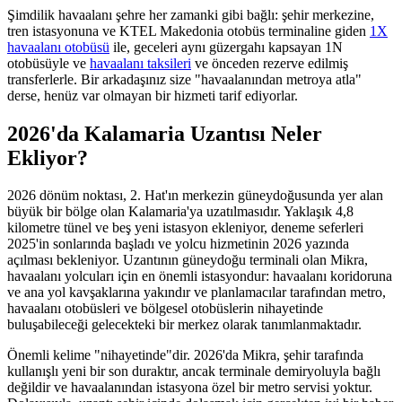
Şimdilik havaalanı şehre her zamanki gibi bağlı: şehir merkezine,
tren istasyonuna ve KTEL Makedonia otobüs terminaline giden
1X
havaalanı otobüsü
ile, geceleri aynı güzergahı kapsayan 1N
otobüsüyle ve
havaalanı taksileri
ve önceden rezerve edilmiş
transferlerle. Bir arkadaşınız size "havaalanından metroya atla"
derse, henüz var olmayan bir hizmeti tarif ediyorlar.
2026'da Kalamaria Uzantısı Neler
Ekliyor?
2026 dönüm noktası, 2. Hat'ın merkezin güneydoğusunda yer alan
büyük bir bölge olan Kalamaria'ya uzatılmasıdır. Yaklaşık 4,8
kilometre tünel ve beş yeni istasyon ekleniyor, deneme seferleri
2025'in sonlarında başladı ve yolcu hizmetinin 2026 yazında
açılması bekleniyor. Uzantının güneydoğu terminali olan Mikra,
havaalanı yolcuları için en önemli istasyondur: havaalanı koridoruna
ve ana yol kavşaklarına yakındır ve planlamacılar tarafından metro,
havaalanı otobüsleri ve bölgesel otobüslerin nihayetinde
buluşabileceği gelecekteki bir merkez olarak tanımlanmaktadır.
Önemli kelime "nihayetinde"dir. 2026'da Mikra, şehir tarafında
kullanışlı yeni bir son duraktır, ancak terminale demiryoluyla bağlı
değildir ve havaalanından istasyona özel bir metro servisi yoktur.