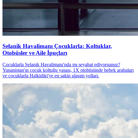
Selanik Havalimanı Çocuklarla: Koltuklar,
Otobüsler ve Aile İpuçları
Çocuklarla Selanik Havalimanı'nda mı seyahat ediyorsunuz?
Yunanistan'ın çocuk koltuğu yasası, 1X otobüsünde bebek arabaları
ve çocuklarla Halkidiki'ye en sakin ulaşım yolları.