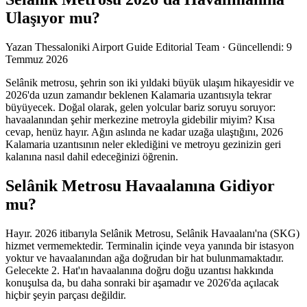
Ulaşıyor mu?
Yazan
Thessaloniki Airport Guide Editorial Team
·
Güncellendi
:
9
Temmuz 2026
Selânik metrosu, şehrin son iki yıldaki büyük ulaşım hikayesidir ve
2026'da uzun zamandır beklenen Kalamaria uzantısıyla tekrar
büyüyecek. Doğal olarak, gelen yolcular bariz soruyu soruyor:
havaalanından şehir merkezine metroyla gidebilir miyim? Kısa
cevap, henüz hayır. Ağın aslında ne kadar uzağa ulaştığını, 2026
Kalamaria uzantısının neler eklediğini ve metroyu gezinizin geri
kalanına nasıl dahil edeceğinizi öğrenin.
Selânik Metrosu Havaalanına Gidiyor
mu?
Hayır. 2026 itibarıyla Selânik Metrosu, Selânik Havaalanı'na (SKG)
hizmet vermemektedir. Terminalin içinde veya yanında bir istasyon
yoktur ve havaalanından ağa doğrudan bir hat bulunmamaktadır.
Gelecekte 2. Hat'ın havaalanına doğru doğu uzantısı hakkında
konuşulsa da, bu daha sonraki bir aşamadır ve 2026'da açılacak
hiçbir şeyin parçası değildir.