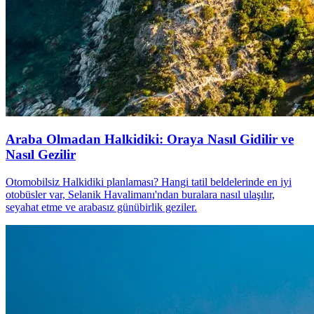
Araba Olmadan Halkidiki: Oraya Nasıl Gidilir ve
Nasıl Gezilir
Otomobilsiz Halkidiki planlaması? Hangi tatil beldelerinde en iyi
otobüsler var, Selanik Havalimanı'ndan buralara nasıl ulaşılır,
seyahat etme ve arabasız günübirlik geziler.