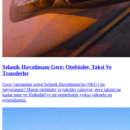
Selanik Havalimanı Gece: Otobüsler, Taksi Ve
Transferler
Gece yarısından sonra Selanik Havalimanı'na (SKG) mı
iniyorsunuz? Hangi otobüsler ve taksiler çalışıyor, gece taksisi ne
kadar tutar ve Halkidiki'ye mi gitmelisiniz yoksa yakında mı
uyumalısınız.