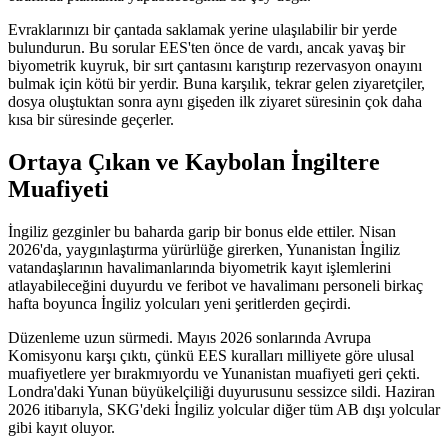
Evraklarınızı bir çantada saklamak yerine ulaşılabilir bir yerde
bulundurun. Bu sorular EES'ten önce de vardı, ancak yavaş bir
biyometrik kuyruk, bir sırt çantasını karıştırıp rezervasyon onayını
bulmak için kötü bir yerdir. Buna karşılık, tekrar gelen ziyaretçiler,
dosya oluştuktan sonra aynı gişeden ilk ziyaret süresinin çok daha
kısa bir süresinde geçerler.
Ortaya Çıkan ve Kaybolan İngiltere
Muafiyeti
İngiliz gezginler bu baharda garip bir bonus elde ettiler. Nisan
2026'da, yaygınlaştırma yürürlüğe girerken, Yunanistan İngiliz
vatandaşlarının havalimanlarında biyometrik kayıt işlemlerini
atlayabileceğini duyurdu ve feribot ve havalimanı personeli birkaç
hafta boyunca İngiliz yolcuları yeni şeritlerden geçirdi.
Düzenleme uzun sürmedi. Mayıs 2026 sonlarında Avrupa
Komisyonu karşı çıktı, çünkü EES kuralları milliyete göre ulusal
muafiyetlere yer bırakmıyordu ve Yunanistan muafiyeti geri çekti.
Londra'daki Yunan büyükelçiliği duyurusunu sessizce sildi. Haziran
2026 itibarıyla, SKG'deki İngiliz yolcular diğer tüm AB dışı yolcular
gibi kayıt oluyor.