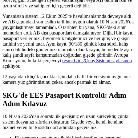
Norveç gibi Schengen üyeleri vatandaşları veya AB oturma izni ve
uzun süreli vize sahipleri için geçerli değildir.
Yunanistan sistemi 12 Ekim 2025'te havalimanlarında devreye aldı
ve AB çapındaki son teslim tarihine uygun olarak 10 Nisan 2026'da
yaygınlaştırmayı tamamladı. O tarihten bu yana, SKG'deki sınır
memurları artık AB dışı pasaportları damgalamıyor. Dijital bir kayıt,
pasaport verilerinizi, biyometrik bilgilerinizi ve her giriş ve çıkışın
tarihini ve yerini tutar. Aynı kayıt, 90/180 günlük kısa süreli kalış
sınırı dahilindeki günlerinizi otomatik olarak sayar, bu nedenle aşırı
kalış şimdi sayfa karıştırmadan doğrudan gişede görünür. Avrupa
Komisyonu, hukuki çerçeveyi
resmi Giriş/Çıkış Sistemi sayfasında
açıklıyor.
12 yaşından küçük çocuklar için daha hafif bir versiyon uygulanır:
kamera yüz görüntüsünü çeker, ancak parmak izi almaz.
SKG'de EES Pasaport Kontrolü: Adım
Adım Kılavuz
10 Nisan 2026'dan sonraki ilk geçişiniz en uzun sürecektir, çünkü
sistem dosyanızı sıfırdan oluşturur. Gişede veya kendi kendine
hizmet veren bir kioslda dört adımdan geçersiniz:
Bir memur veya otomatik bir kiosk tarafından pasaport