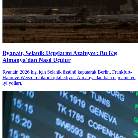
Ryanair, Selanik Uçuşlarını Azaltıyor: Bu Kış
Almanya'dan Nasıl Uçulur
Ryanair, 2026 kışı için Selanik üssünü kapatarak Berlin, Frankfurt-
Hahn ve Weeze rotalarını iptal ediyor. Almanya'dan hala uçmanın en
iyi yolları.