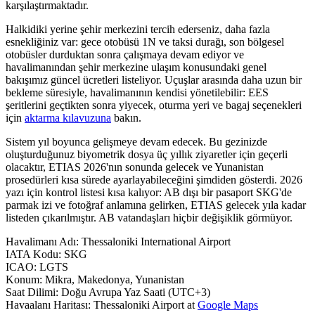
karşılaştırmaktadır.
Halkidiki yerine şehir merkezini tercih ederseniz, daha fazla
esnekliğiniz var: gece otobüsü 1N ve taksi durağı, son bölgesel
otobüsler durduktan sonra çalışmaya devam ediyor ve
havalimanından şehir merkezine ulaşım konusundaki genel
bakışımız güncel ücretleri listeliyor. Uçuşlar arasında daha uzun bir
bekleme süresiyle, havalimanının kendisi yönetilebilir: EES
şeritlerini geçtikten sonra yiyecek, oturma yeri ve bagaj seçenekleri
için
aktarma kılavuzuna
bakın.
Sistem yıl boyunca gelişmeye devam edecek. Bu gezinizde
oluşturduğunuz biyometrik dosya üç yıllık ziyaretler için geçerli
olacaktır, ETIAS 2026'nın sonunda gelecek ve Yunanistan
prosedürleri kısa sürede ayarlayabileceğini şimdiden gösterdi. 2026
yazı için kontrol listesi kısa kalıyor: AB dışı bir pasaport SKG'de
parmak izi ve fotoğraf anlamına gelirken, ETIAS gelecek yıla kadar
listeden çıkarılmıştır. AB vatandaşları hiçbir değişiklik görmüyor.
Havalimanı Adı
:
Thessaloniki International Airport
IATA Kodu
:
SKG
ICAO
:
LGTS
Konum
:
Mikra, Makedonya, Yunanistan
Saat Dilimi
:
Doğu Avrupa Yaz Saati (UTC+3)
Havaalanı Haritası
:
Thessaloniki Airport
at
Google Maps