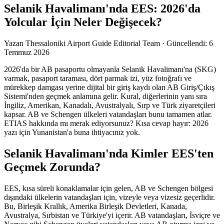
Selanik Havalimanı'nda EES: 2026'da
Yolcular İçin Neler Değişecek?
Yazan
Thessaloniki Airport Guide Editorial Team
·
Güncellendi
:
6
Temmuz 2026
2026'da bir AB pasaportu olmayanla Selanik Havalimanı'na (SKG)
varmak, pasaport taraması, dört parmak izi, yüz fotoğrafı ve
mürekkep damgası yerine dijital bir giriş kaydı olan AB Giriş/Çıkış
Sistemi'nden geçmek anlamına gelir. Kural, diğerlerinin yanı sıra
İngiliz, Amerikan, Kanadalı, Avustralyalı, Sırp ve Türk ziyaretçileri
kapsar. AB ve Schengen ülkeleri vatandaşları bunu tamamen atlar.
ETIAS hakkında mı merak ediyorsunuz? Kısa cevap hayır: 2026
yazı için Yunanistan'a buna ihtiyacınız yok.
Selanik Havalimanı'nda Kimler EES'ten
Geçmek Zorunda?
EES, kısa süreli konaklamalar için gelen, AB ve Schengen bölgesi
dışındaki ülkelerin vatandaşları için, vizeyle veya vizesiz geçerlidir.
Bu, Birleşik Krallık, Amerika Birleşik Devletleri, Kanada,
Avustralya, Sırbistan ve Türkiye'yi içerir. AB vatandaşları, İsviçre ve