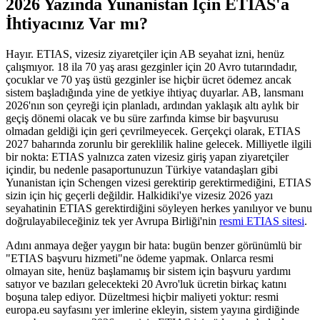
2026 Yazında Yunanistan İçin ETIAS'a
İhtiyacınız Var mı?
Hayır. ETIAS, vizesiz ziyaretçiler için AB seyahat izni, henüz
çalışmıyor. 18 ila 70 yaş arası gezginler için 20 Avro tutarındadır,
çocuklar ve 70 yaş üstü gezginler ise hiçbir ücret ödemez ancak
sistem başladığında yine de yetkiye ihtiyaç duyarlar. AB, lansmanı
2026'nın son çeyreği için planladı, ardından yaklaşık altı aylık bir
geçiş dönemi olacak ve bu süre zarfında kimse bir başvurusu
olmadan geldiği için geri çevrilmeyecek. Gerçekçi olarak, ETIAS
2027 baharında zorunlu bir gereklilik haline gelecek. Milliyetle ilgili
bir nokta: ETIAS yalnızca zaten vizesiz giriş yapan ziyaretçiler
içindir, bu nedenle pasaportunuzun Türkiye vatandaşları gibi
Yunanistan için Schengen vizesi gerektirip gerektirmediğini, ETIAS
sizin için hiç geçerli değildir. Halkidiki'ye vizesiz 2026 yazı
seyahatinin ETIAS gerektirdiğini söyleyen herkes yanılıyor ve bunu
doğrulayabileceğiniz tek yer Avrupa Birliği'nin
resmi ETIAS sitesi
.
Adını anmaya değer yaygın bir hata: bugün benzer görünümlü bir
"ETIAS başvuru hizmeti"ne ödeme yapmak. Onlarca resmi
olmayan site, henüz başlamamış bir sistem için başvuru yardımı
satıyor ve bazıları gelecekteki 20 Avro'luk ücretin birkaç katını
boşuna talep ediyor. Düzeltmesi hiçbir maliyeti yoktur: resmi
europa.eu sayfasını yer imlerine ekleyin, sistem yayına girdiğinde