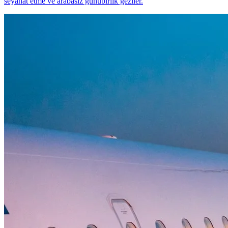
seyahat etme ve arabasız günübirlik geziler.