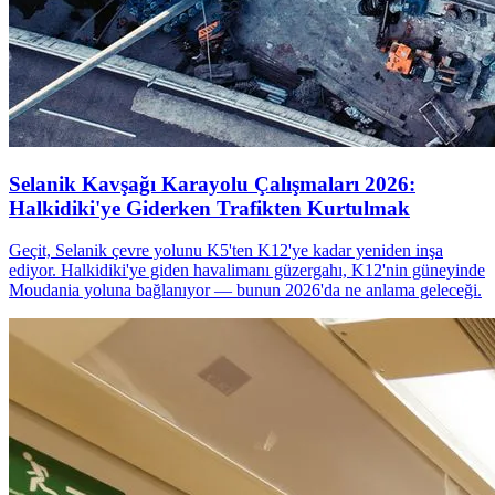
Selanik Kavşağı Karayolu Çalışmaları 2026:
Halkidiki'ye Giderken Trafikten Kurtulmak
Geçit, Selanik çevre yolunu K5'ten K12'ye kadar yeniden inşa
ediyor. Halkidiki'ye giden havalimanı güzergahı, K12'nin güneyinde
Moudania yoluna bağlanıyor — bunun 2026'da ne anlama geleceği.