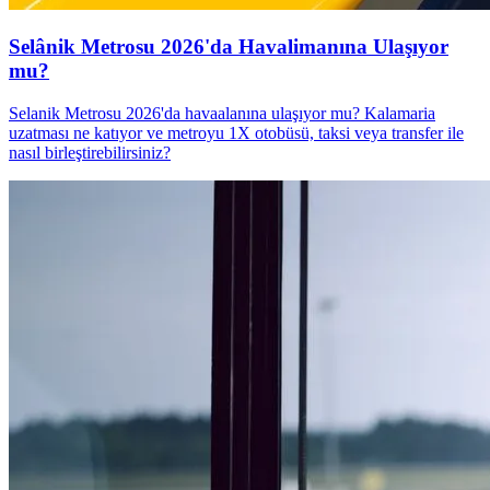
Selânik Metrosu 2026'da Havalimanına Ulaşıyor
mu?
Selanik Metrosu 2026'da havaalanına ulaşıyor mu? Kalamaria
uzatması ne katıyor ve metroyu 1X otobüsü, taksi veya transfer ile
nasıl birleştirebilirsiniz?