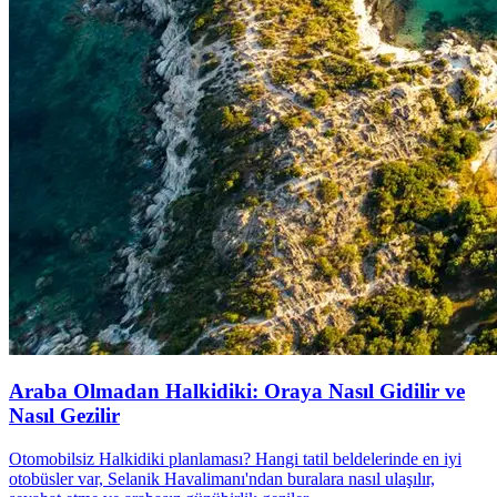
Araba Olmadan Halkidiki: Oraya Nasıl Gidilir ve
Nasıl Gezilir
Otomobilsiz Halkidiki planlaması? Hangi tatil beldelerinde en iyi
otobüsler var, Selanik Havalimanı'ndan buralara nasıl ulaşılır,