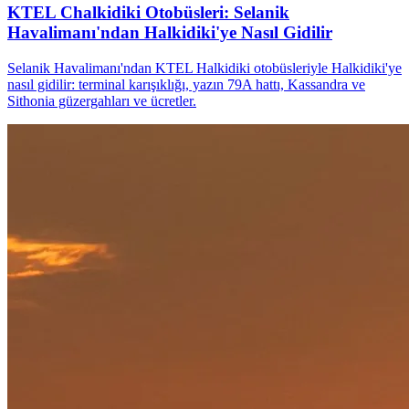
KTEL Chalkidiki Otobüsleri: Selanik
Havalimanı'ndan Halkidiki'ye Nasıl Gidilir
Selanik Havalimanı'ndan KTEL Halkidiki otobüsleriyle Halkidiki'ye
nasıl gidilir: terminal karışıklığı, yazın 79A hattı, Kassandra ve
Sithonia güzergahları ve ücretler.