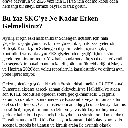
oraya başvurun ve 2026 yazı için ETIAS için ödeme kabul eden
herhangi bir siteyi kırmızı bayrak olarak görün.
Bu Yaz SKG'ye Ne Kadar Erken
Gelmelisiniz?
Ayrılışlar için eski alışkanlıklar Schengen uçuşları için hala
geçerlidir: çoğu gün check-in ve güvenlik için iki saat yeterlidir.
Birleşik Krallık gibi Schengen dışı bir hedefe uçmak, çıkış
kontrolleri varışlarla aynı EES gişelerinden geçtiği için ek süre
gerektiren bir durumdur. Yaz hafta sonlarında, üç saat daha güvenli
bir seçenektir; havalimanının kendi yoğun trafik rehberliğini Mayıs
ve Haziran 2026'dan yolcu raporlarıyla karşılaştırdık ve örüntü aynı
yöne işaret ediyor.
Gelen yolcular gişeden bir adım ötesini düşünmelidir. İlk EES kaydı
Cumartesi akşamı gerçek zaman ekleyebilir ve Halkidiki'ye giden
son KTEL otobüsleri öğleden sonra geç çıkmaktadır. Uçağınız
karanlık çöktükten sonra inerse ve Kassandra veya Sithonia'da bir
otel sizi bekliyorsa, GetTransfer.com aracılığıyla önceden ayarlanmış
bir sürücü, uçuş durumunuzu izler ve yavaş bir kuyruk boyunca
yerinde kalır, bu da gecikmiş bir kaydın ana stresini ortadan kaldırır.
Havalimanından Halkidiki'ye ulaşım konusundaki kılavuzumuz, bu
seçeneği otobüs bağlantısı ve kiralık araba ile ayrıntılı olarak