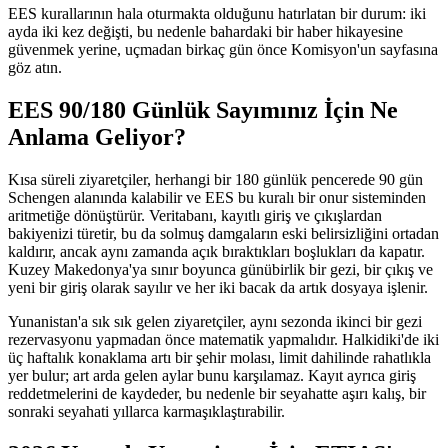
EES kurallarının hala oturmakta olduğunu hatırlatan bir durum: iki
ayda iki kez değişti, bu nedenle bahardaki bir haber hikayesine
güvenmek yerine, uçmadan birkaç gün önce Komisyon'un sayfasına
göz atın.
EES 90/180 Günlük Sayımınız İçin Ne
Anlama Geliyor?
Kısa süreli ziyaretçiler, herhangi bir 180 günlük pencerede 90 gün
Schengen alanında kalabilir ve EES bu kuralı bir onur sisteminden
aritmetiğe dönüştürür. Veritabanı, kayıtlı giriş ve çıkışlardan
bakiyenizi türetir, bu da solmuş damgaların eski belirsizliğini ortadan
kaldırır, ancak aynı zamanda açık bıraktıkları boşlukları da kapatır.
Kuzey Makedonya'ya sınır boyunca günübirlik bir gezi, bir çıkış ve
yeni bir giriş olarak sayılır ve her iki bacak da artık dosyaya işlenir.
Yunanistan'a sık sık gelen ziyaretçiler, aynı sezonda ikinci bir gezi
rezervasyonu yapmadan önce matematik yapmalıdır. Halkidiki'de iki
üç haftalık konaklama artı bir şehir molası, limit dahilinde rahatlıkla
yer bulur; art arda gelen aylar bunu karşılamaz. Kayıt ayrıca giriş
reddetmelerini de kaydeder, bu nedenle bir seyahatte aşırı kalış, bir
sonraki seyahati yıllarca karmaşıklaştırabilir.