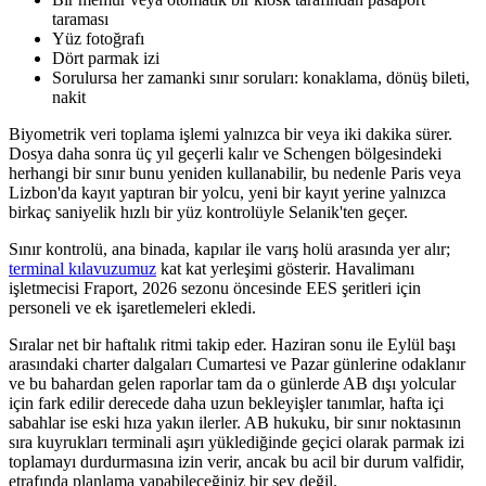
taraması
Yüz fotoğrafı
Dört parmak izi
Sorulursa her zamanki sınır soruları: konaklama, dönüş bileti,
nakit
Biyometrik veri toplama işlemi yalnızca bir veya iki dakika sürer.
Dosya daha sonra üç yıl geçerli kalır ve Schengen bölgesindeki
herhangi bir sınır bunu yeniden kullanabilir, bu nedenle Paris veya
Lizbon'da kayıt yaptıran bir yolcu, yeni bir kayıt yerine yalnızca
birkaç saniyelik hızlı bir yüz kontrolüyle Selanik'ten geçer.
Sınır kontrolü, ana binada, kapılar ile varış holü arasında yer alır;
terminal kılavuzumuz
kat kat yerleşimi gösterir. Havalimanı
işletmecisi Fraport, 2026 sezonu öncesinde EES şeritleri için
personeli ve ek işaretlemeleri ekledi.
Sıralar net bir haftalık ritmi takip eder. Haziran sonu ile Eylül başı
arasındaki charter dalgaları Cumartesi ve Pazar günlerine odaklanır
ve bu bahardan gelen raporlar tam da o günlerde AB dışı yolcular
için fark edilir derecede daha uzun bekleyişler tanımlar, hafta içi
sabahlar ise eski hıza yakın ilerler. AB hukuku, bir sınır noktasının
sıra kuyrukları terminali aşırı yüklediğinde geçici olarak parmak izi
toplamayı durdurmasına izin verir, ancak bu acil bir durum valfidir,
etrafında planlama yapabileceğiniz bir şey değil.