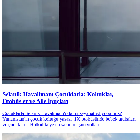
Selanik Havalimanı Çocuklarla: Koltuklar,
Otobüsler ve Aile İpuçları
Çocuklarla Selanik Havalimanı'nda mı seyahat ediyorsunuz?
Yunanistan'ın çocuk koltuğu yasası, 1X otobüsünde bebek arabaları
ve çocuklarla Halkidiki'ye en sakin ulaşım yolları.