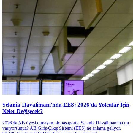
Selanik Havalimanı'nda EES: 2026'da Yolcular İçin
Neler Değişecek?
2026'da AB üyesi olmayan bir pasaportla Selanik Havalimanı'na mı
varıyorsunuz? AB Giriş/Çıkış Sistemi (EES) ne anlama geliyor,