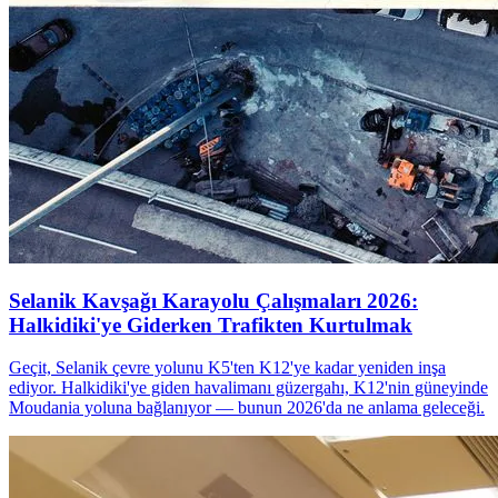
Selanik Kavşağı Karayolu Çalışmaları 2026:
Halkidiki'ye Giderken Trafikten Kurtulmak
Geçit, Selanik çevre yolunu K5'ten K12'ye kadar yeniden inşa
ediyor. Halkidiki'ye giden havalimanı güzergahı, K12'nin güneyinde
Moudania yoluna bağlanıyor — bunun 2026'da ne anlama geleceği.