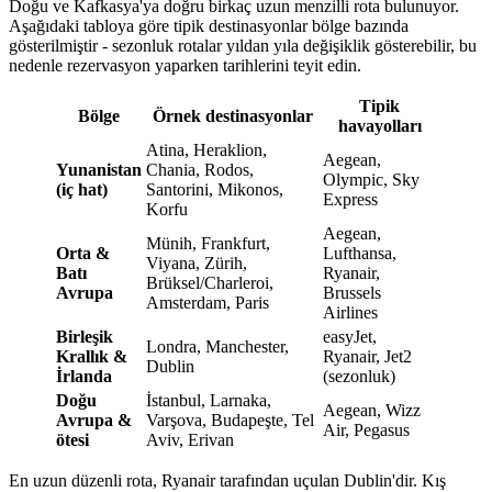
Doğu ve Kafkasya'ya doğru birkaç uzun menzilli rota bulunuyor.
Aşağıdaki tabloya göre tipik destinasyonlar bölge bazında
gösterilmiştir - sezonluk rotalar yıldan yıla değişiklik gösterebilir, bu
nedenle rezervasyon yaparken tarihlerini teyit edin.
Tipik
Bölge
Örnek destinasyonlar
havayolları
Atina, Heraklion,
Aegean,
Yunanistan
Chania, Rodos,
Olympic, Sky
(iç hat)
Santorini, Mikonos,
Express
Korfu
Aegean,
Münih, Frankfurt,
Orta &
Lufthansa,
Viyana, Zürih,
Batı
Ryanair,
Brüksel/Charleroi,
Avrupa
Brussels
Amsterdam, Paris
Airlines
Birleşik
easyJet,
Londra, Manchester,
Krallık &
Ryanair, Jet2
Dublin
İrlanda
(sezonluk)
Doğu
İstanbul, Larnaka,
Aegean, Wizz
Avrupa &
Varşova, Budapeşte, Tel
Air, Pegasus
ötesi
Aviv, Erivan
En uzun düzenli rota, Ryanair tarafından uçulan Dublin'dir. Kış