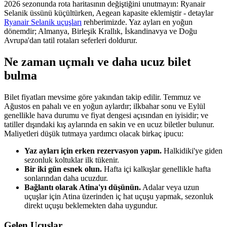
2026 sezonunda rota haritasının değiştiğini unutmayın: Ryanair
Selanik üssünü küçültürken, Aegean kapasite eklemiştir - detaylar
Ryanair Selanik uçuşları
rehberimizde. Yaz ayları en yoğun
dönemdir; Almanya, Birleşik Krallık, İskandinavya ve Doğu
Avrupa'dan tatil rotaları seferleri doldurur.
Ne zaman uçmalı ve daha ucuz bilet
bulma
Bilet fiyatları mevsime göre yakından takip edilir. Temmuz ve
Ağustos en pahalı ve en yoğun aylardır; ilkbahar sonu ve Eylül
genellikle hava durumu ve fiyat dengesi açısından en iyisidir; ve
tatiller dışındaki kış aylarında en sakin ve en ucuz biletler bulunur.
Maliyetleri düşük tutmaya yardımcı olacak birkaç ipucu:
Yaz ayları için erken rezervasyon yapın.
Halkidiki'ye giden
sezonluk koltuklar ilk tükenir.
Bir iki gün esnek olun.
Hafta içi kalkışlar genellikle hafta
sonlarından daha ucuzdur.
Bağlantı olarak Atina'yı düşünün.
Adalar veya uzun
uçuşlar için Atina üzerinden iç hat uçuşu yapmak, sezonluk
direkt uçuşu beklemekten daha uygundur.
Gelen Uçuşlar