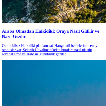
Araba Olmadan Halkidiki: Oraya Nasıl Gidilir ve
Nasıl Gezilir
Otomobilsiz Halkidiki planlaması? Hangi tatil beldelerinde en iyi
otobüsler var, Selanik Havalimanı'ndan buralara nasıl ulaşılır,
seyahat etme ve arabasız günübirlik geziler.