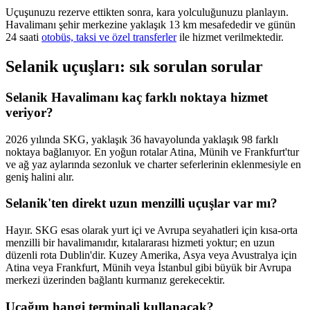
Uçuşunuzu rezerve ettikten sonra, kara yolculuğunuzu planlayın.
Havalimanı şehir merkezine yaklaşık 13 km mesafededir ve günün
24 saati
otobüs, taksi ve özel transferler
ile hizmet verilmektedir.
Selanik uçuşları: sık sorulan sorular
Selanik Havalimanı kaç farklı noktaya hizmet
veriyor?
2026 yılında SKG, yaklaşık 36 havayolunda yaklaşık 98 farklı
noktaya bağlanıyor. En yoğun rotalar Atina, Münih ve Frankfurt'tur
ve ağ yaz aylarında sezonluk ve charter seferlerinin eklenmesiyle en
geniş halini alır.
Selanik'ten direkt uzun menzilli uçuşlar var mı?
Hayır. SKG esas olarak yurt içi ve Avrupa seyahatleri için kısa-orta
menzilli bir havalimanıdır, kıtalararası hizmeti yoktur; en uzun
düzenli rota Dublin'dir. Kuzey Amerika, Asya veya Avustralya için
Atina veya Frankfurt, Münih veya İstanbul gibi büyük bir Avrupa
merkezi üzerinden bağlantı kurmanız gerekecektir.
Uçağım hangi terminali kullanacak?