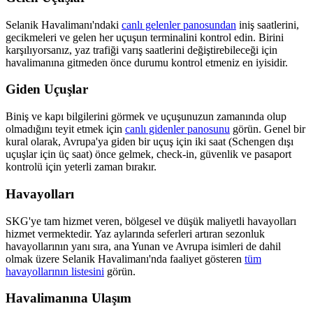
Selanik Havalimanı'ndaki
canlı gelenler panosundan
iniş saatlerini,
gecikmeleri ve gelen her uçuşun terminalini kontrol edin. Birini
karşılıyorsanız, yaz trafiği varış saatlerini değiştirebileceği için
havalimanına gitmeden önce durumu kontrol etmeniz en iyisidir.
Giden Uçuşlar
Biniş ve kapı bilgilerini görmek ve uçuşunuzun zamanında olup
olmadığını teyit etmek için
canlı gidenler panosunu
görün. Genel bir
kural olarak, Avrupa'ya giden bir uçuş için iki saat (Schengen dışı
uçuşlar için üç saat) önce gelmek, check-in, güvenlik ve pasaport
kontrolü için yeterli zaman bırakır.
Havayolları
SKG'ye tam hizmet veren, bölgesel ve düşük maliyetli havayolları
hizmet vermektedir. Yaz aylarında seferleri artıran sezonluk
havayollarının yanı sıra, ana Yunan ve Avrupa isimleri de dahil
olmak üzere Selanik Havalimanı'nda faaliyet gösteren
tüm
havayollarının listesini
görün.
Havalimanına Ulaşım