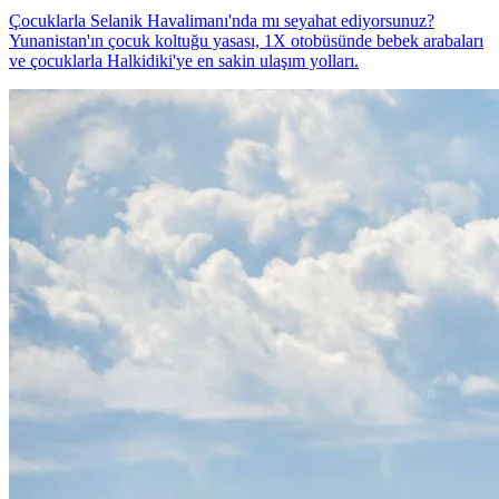
Çocuklarla Selanik Havalimanı'nda mı seyahat ediyorsunuz?
Yunanistan'ın çocuk koltuğu yasası, 1X otobüsünde bebek arabaları
ve çocuklarla Halkidiki'ye en sakin ulaşım yolları.