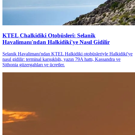
KTEL Chalkidiki Otobüsleri: Selanik
Havalimanı'ndan Halkidiki'ye Nasıl Gidilir
Selanik Havalimanı'ndan KTEL Halkidiki otobüsleriyle Halkidiki'ye
nasıl gidilir: terminal karışıklığı, yazın 79A hattı, Kassandra ve
Sithonia güzergahları ve ücretler.