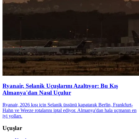
Ryanair, Selanik Uçuşlarını Azaltıyor: Bu Kış
Almanya'dan Nasıl Uçulur
Ryanair, 2026 kışı için Selanik üssünü kapatarak Berlin, Frankfurt-
Hahn ve Weeze rotalarını iptal ediyor. Almanya'dan hala uçmanın en
iyi yolları.
Uçuşlar