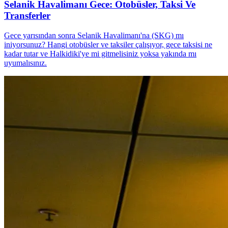
Selanik Havalimanı Gece: Otobüsler, Taksi Ve
Transferler
Gece yarısından sonra Selanik Havalimanı'na (SKG) mı
iniyorsunuz? Hangi otobüsler ve taksiler çalışıyor, gece taksisi ne
kadar tutar ve Halkidiki'ye mi gitmelisiniz yoksa yakında mı
uyumalısınız.