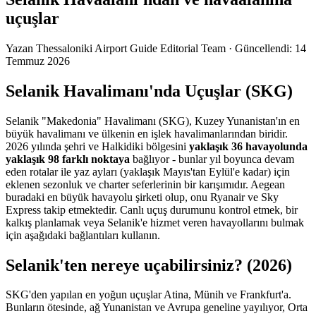
uçuşlar
Yazan
Thessaloniki Airport Guide Editorial Team
·
Güncellendi
:
14
Temmuz 2026
Selanik Havalimanı'nda Uçuşlar (SKG)
Selanik "Makedonia" Havalimanı (SKG), Kuzey Yunanistan'ın en
büyük havalimanı ve ülkenin en işlek havalimanlarından biridir.
2026 yılında şehri ve Halkidiki bölgesini
yaklaşık 36 havayolunda
yaklaşık 98 farklı noktaya
bağlıyor - bunlar yıl boyunca devam
eden rotalar ile yaz ayları (yaklaşık Mayıs'tan Eylül'e kadar) için
eklenen sezonluk ve charter seferlerinin bir karışımıdır. Aegean
buradaki en büyük havayolu şirketi olup, onu Ryanair ve Sky
Express takip etmektedir. Canlı uçuş durumunu kontrol etmek, bir
kalkış planlamak veya Selanik'e hizmet veren havayollarını bulmak
için aşağıdaki bağlantıları kullanın.
Selanik'ten nereye uçabilirsiniz? (2026)
SKG'den yapılan en yoğun uçuşlar Atina, Münih ve Frankfurt'a.
Bunların ötesinde, ağ Yunanistan ve Avrupa geneline yayılıyor, Orta