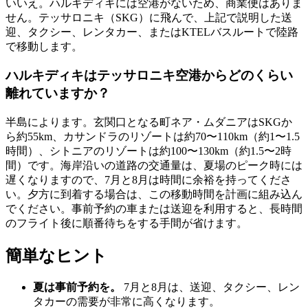
いいえ。ハルキディキには空港がないため、商業便はありま
せん。テッサロニキ（SKG）に飛んで、上記で説明した送
迎、タクシー、レンタカー、またはKTELバスルートで陸路
で移動します。
ハルキディキはテッサロニキ空港からどのくらい
離れていますか？
半島によります。玄関口となる町ネア・ムダニアはSKGか
ら約55km、カサンドラのリゾートは約70〜110km（約1〜1.5
時間）、シトニアのリゾートは約100〜130km（約1.5〜2時
間）です。海岸沿いの道路の交通量は、夏場のピーク時には
遅くなりますので、7月と8月は時間に余裕を持ってくださ
い。夕方に到着する場合は、この移動時間を計画に組み込ん
でください。事前予約の車または送迎を利用すると、長時間
のフライト後に順番待ちをする手間が省けます。
簡単なヒント
夏は事前予約を。
7月と8月は、送迎、タクシー、レン
タカーの需要が非常に高くなります。