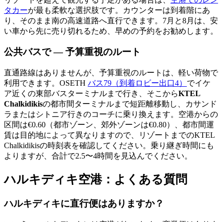
タカー
が最も柔軟な選択肢です。カウンターは到着階にあ
り、そのまま南の高速道路へ直行できます。7月と8月は、安
い車から先に売り切れるため、早めの予約をお勧めします。
公共バスで — 予算重視のルート
直通路線はありませんが、予算重視のルートは、軽い荷物で
利用できます。OSETH
バス79（到着ロビー出口4）
でイケ
ア近くの東部バスターミナルまで行き、そこから
KTEL
Chalkidikis
の都市間ターミナルまで短距離移動し、カサンド
ラまたはシトニア行きのコーチに乗り換えます。空港からの
区間は€0.60（都市ゾーン、郊外ゾーンは€0.80）、都市間運
賃は目的地によって異なりますので、リゾートまでのKTEL
Chalkidikisの時刻表を確認してください。乗り継ぎ時間にも
よりますが、合計で2.5〜4時間を見込んでください。
ハルキディキ空港：よくある質問
ハルキディキに直行便はありますか？