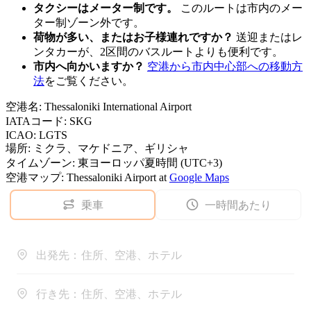
タクシーはメーター制です。
このルートは市内のメー
ター制ゾーン外です。
荷物が多い、またはお子様連れですか？
送迎またはレ
ンタカーが、2区間のバスルートよりも便利です。
市内へ向かいますか？
空港から市内中心部への移動方
法
をご覧ください。
空港名
:
Thessaloniki International Airport
IATAコード
:
SKG
ICAO
:
LGTS
場所
:
ミクラ、マケドニア、ギリシャ
タイムゾーン
:
東ヨーロッパ夏時間 (UTC+3)
空港マップ
:
Thessaloniki Airport
at
Google Maps