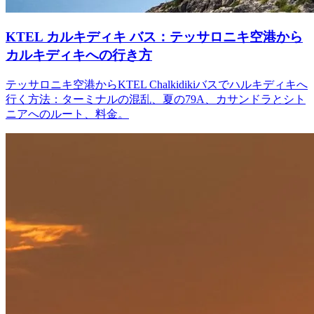
KTEL カルキディキ バス：テッサロニキ空港から
カルキディキへの行き方
テッサロニキ空港からKTEL Chalkidikiバスでハルキディキへ
行く方法：ターミナルの混乱、夏の79A、カサンドラとシト
ニアへのルート、料金。