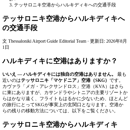
テッサロニキ空港からハルキディキへの交通手段
テッサロニキ空港からハルキディキへ
の交通手段
文
Thessaloniki Airport Guide Editorial Team
·
更新日
:
2026年8月
1日
ハルキディキに空港はありますか？
いいえ — ハルキディキには独自の空港はありません。
最も
近いのは
テッサロニキ「マケドニア」空港（SKG）
です。
カヴァラ「メガ・アレクサンドロス」空港（KVA）はさら
に東にありますが、カサンドラやシトニアの主要リゾートか
らはかなり遠く、フライトもはるかに少ないため、ほとんど
の旅行にとってSKGが事実上の玄関口となります。空港か
らの残りの移動方法については、以下をご覧ください。
テッサロニキ空港からハルキディキ