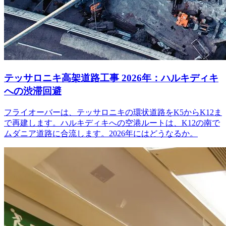
テッサロニキ高架道路工事 2026年：ハルキディキ
への渋滞回避
フライオーバーは、テッサロニキの環状道路をK5からK12ま
で再建します。ハルキディキへの空港ルートは、K12の南で
ムダニア道路に合流します。2026年にはどうなるか。