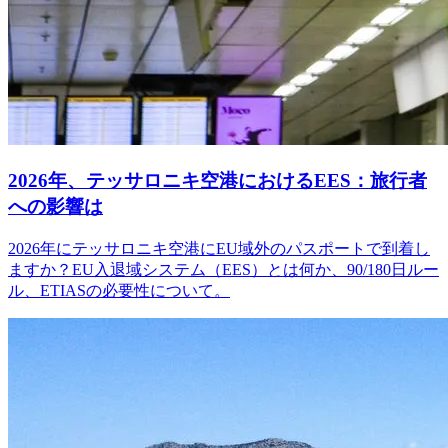
2026年、テッサロニキ空港におけるEES：旅行者
への影響は
2026年にテッサロニキ空港にEU域外のパスポートで到着し
ますか？EU入退域システム（EES）とは何か、90/180日ルー
ル、ETIASの必要性について。