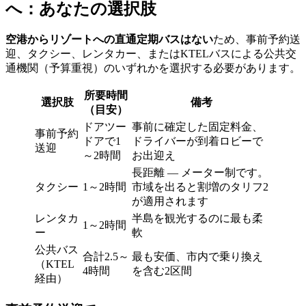
へ：あなたの選択肢
空港からリゾートへの直通定期バスはない
ため、事前予約送
迎、タクシー、レンタカー、またはKTELバスによる公共交
通機関（予算重視）のいずれかを選択する必要があります。
所要時間
選択肢
備考
（目安）
ドアツー
事前に確定した固定料金、
事前予約
ドアで1
ドライバーが到着ロビーで
送迎
～2時間
お出迎え
長距離 — メーター制です。
タクシー
1～2時間
市域を出ると割増のタリフ2
が適用されます
レンタカ
半島を観光するのに最も柔
1～2時間
ー
軟
公共バス
合計2.5～
最も安価、市内で乗り換え
（KTEL
4時間
を含む2区間
経由）