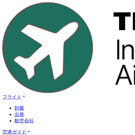
フライト
到着
出発
航空会社
空港ガイド