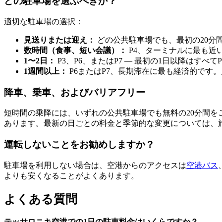
どの駐車場を選ぶべきか？
適切な駐車場の選択：
見送りまたは迎え：
どの公共駐車場でも、最初の20分
数時間（食事、短い会議）：
P4、ターミナルに最も近
1〜2日：
P3、P6、またはP7 — 最初の1日以降はすべて
1週間以上：
P6またはP7、長期滞在に最も経済的です
降車、乗車、およびバリアフリー
短時間の乗降には、いずれの公共駐車場でも無料の20分間
あります。最新の日ごとの料金と季節的な変更については、
運転しないことをお勧めしますか？
駐車場を利用しない場合は、空港からのアクセスは
空港バス
よりも安くなることがよくあります。
よくある質問
テッサロニキ空港での1日の駐車料金はいくらですか？