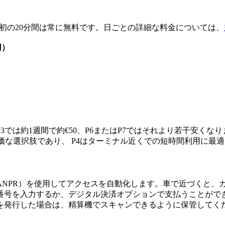
。最初の20分間は常に無料です。日ごとの詳細な料金については、
用）
は約1週間で約€50、P6またはP7ではそれより若干安くなりま
価な選択肢であり、 P4はターミナル近くでの短時間利用に最
ANPR）を使用してアクセスを自動化します。車で近づくと、
番号を入力するか、デジタル決済オプションで支払うことがで
を発行した場合は、精算機でスキャンできるように保管してく