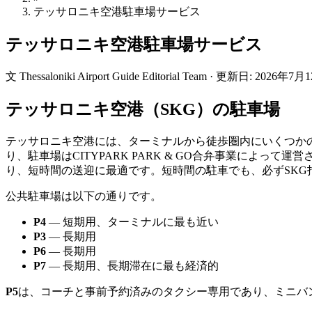
テッサロニキ空港駐車場サービス
テッサロニキ空港駐車場サービス
文
Thessaloniki Airport Guide Editorial Team
·
更新日
:
2026年7月
テッサロニキ空港（SKG）の駐車場
テッサロニキ空港には、ターミナルから徒歩圏内にいくつかの
り、駐車場はCITYPARK PARK & GO合弁事業によ
り、短時間の送迎に最適です。短時間の駐車でも、必ずSKG
公共駐車場は以下の通りです。
P4
— 短期用、ターミナルに最も近い
P3
— 長期用
P6
— 長期用
P7
— 長期用、長期滞在に最も経済的
P5
は、コーチと事前予約済みのタクシー専用であり、ミニバ