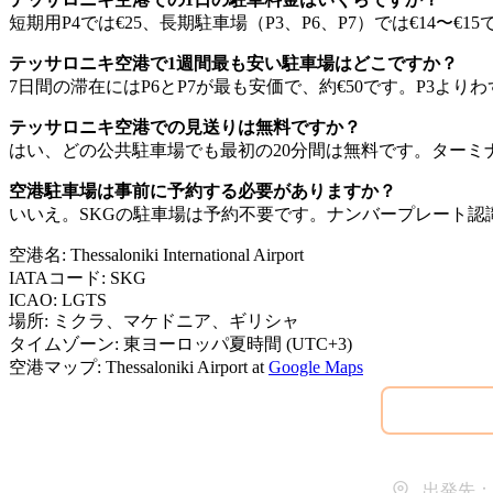
短期用P4では€25、長期駐車場（P3、P6、P7）では€14〜€
テッサロニキ空港で1週間最も安い駐車場はどこですか？
7日間の滞在にはP6とP7が最も安価で、約€50です。P3より
テッサロニキ空港での見送りは無料ですか？
はい、どの公共駐車場でも最初の20分間は無料です。ター
空港駐車場は事前に予約する必要がありますか？
いいえ。SKGの駐車場は予約不要です。ナンバープレート
空港名
:
Thessaloniki International Airport
IATAコード
:
SKG
ICAO
:
LGTS
場所
:
ミクラ、マケドニア、ギリシャ
タイムゾーン
:
東ヨーロッパ夏時間 (UTC+3)
空港マップ
:
Thessaloniki Airport
at
Google Maps