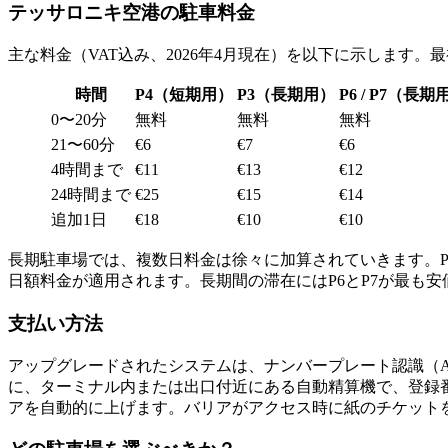
テッサロニキ空港の駐車料金
主な料金（VAT込み、2026年4月現在）を以下に示します
時間
P4（短期用）
P3（長期用）
P6 / P7（長期
0〜20分
無料
無料
無料
21〜60分
€6
€7
€6
4時間まで
€11
€13
€12
24時間まで
€25
€15
€14
追加1日
€18
€10
€10
長期駐車場では、複数日料金は徐々に加算されていきます。P3で
日額料金が適用されます。長期間の滞在にはP6とP7が最も安
支払い方法
アップグレードされたシステムは、ナンバープレート認識（
に、ターミナル内または出口付近にある自動精算機で、登録
アを自動的に上げます。バリアがアクセス時に紙のチケット