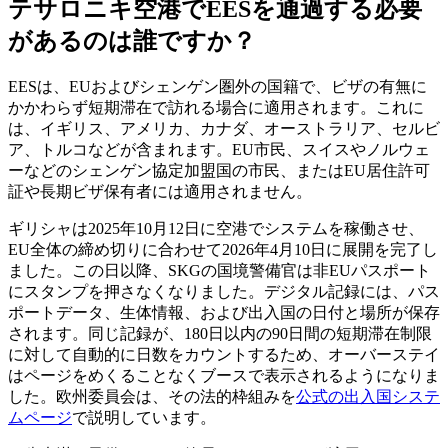
テサロニキ空港でEESを通過する必要
があるのは誰ですか？
EESは、EUおよびシェンゲン圏外の国籍で、ビザの有無に
かかわらず短期滞在で訪れる場合に適用されます。これに
は、イギリス、アメリカ、カナダ、オーストラリア、セルビ
ア、トルコなどが含まれます。EU市民、スイスやノルウェ
ーなどのシェンゲン協定加盟国の市民、またはEU居住許可
証や長期ビザ保有者には適用されません。
ギリシャは2025年10月12日に空港でシステムを稼働させ、
EU全体の締め切りに合わせて2026年4月10日に展開を完了し
ました。この日以降、SKGの国境警備官は非EUパスポート
にスタンプを押さなくなりました。デジタル記録には、パス
ポートデータ、生体情報、および出入国の日付と場所が保存
されます。同じ記録が、180日以内の90日間の短期滞在制限
に対して自動的に日数をカウントするため、オーバーステイ
はページをめくることなくブースで表示されるようになりま
した。欧州委員会は、その法的枠組みを
公式の出入国システ
ムページ
で説明しています。