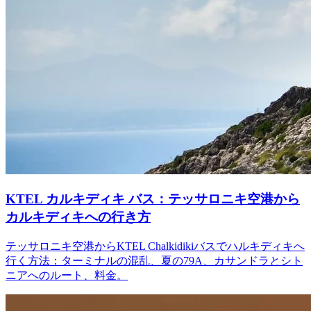
KTEL カルキディキ バス：テッサロニキ空港から
カルキディキへの行き方
テッサロニキ空港からKTEL Chalkidikiバスでハルキディキへ
行く方法：ターミナルの混乱、夏の79A、カサンドラとシト
ニアへのルート、料金。