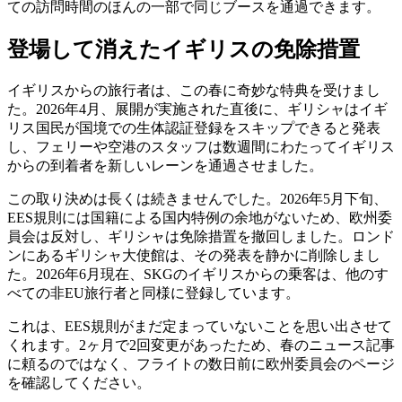
ての訪問時間のほんの一部で同じブースを通過できます。
登場して消えたイギリスの免除措置
イギリスからの旅行者は、この春に奇妙な特典を受けまし
た。2026年4月、展開が実施された直後に、ギリシャはイギ
リス国民が国境での生体認証登録をスキップできると発表
し、フェリーや空港のスタッフは数週間にわたってイギリス
からの到着者を新しいレーンを通過させました。
この取り決めは長くは続きませんでした。2026年5月下旬、
EES規則には国籍による国内特例の余地がないため、欧州委
員会は反対し、ギリシャは免除措置を撤回しました。ロンド
ンにあるギリシャ大使館は、その発表を静かに削除しまし
た。2026年6月現在、SKGのイギリスからの乗客は、他のす
べての非EU旅行者と同様に登録しています。
これは、EES規則がまだ定まっていないことを思い出させて
くれます。2ヶ月で2回変更があったため、春のニュース記事
に頼るのではなく、フライトの数日前に欧州委員会のページ
を確認してください。