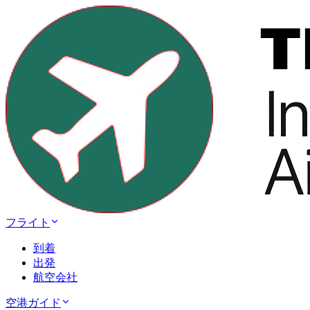
フライト
到着
出発
航空会社
空港ガイド