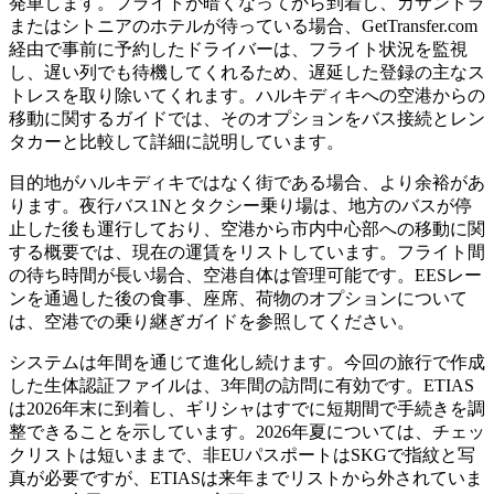
発車します。フライトが暗くなってから到着し、カサンドラ
またはシトニアのホテルが待っている場合、GetTransfer.com
経由で事前に予約したドライバーは、フライト状況を監視
し、遅い列でも待機してくれるため、遅延した登録の主なス
トレスを取り除いてくれます。ハルキディキへの空港からの
移動に関するガイドでは、そのオプションをバス接続とレン
タカーと比較して詳細に説明しています。
目的地がハルキディキではなく街である場合、より余裕があ
ります。夜行バス1Nとタクシー乗り場は、地方のバスが停
止した後も運行しており、空港から市内中心部への移動に関
する概要では、現在の運賃をリストしています。フライト間
の待ち時間が長い場合、空港自体は管理可能です。EESレー
ンを通過した後の食事、座席、荷物のオプションについて
は、空港での乗り継ぎガイドを参照してください。
システムは年間を通じて進化し続けます。今回の旅行で作成
した生体認証ファイルは、3年間の訪問に有効です。ETIAS
は2026年末に到着し、ギリシャはすでに短期間で手続きを調
整できることを示しています。2026年夏については、チェッ
クリストは短いままで、非EUパスポートはSKGで指紋と写
真が必要ですが、ETIASは来年までリストから外されていま