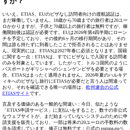
すか？
いいえ。ETIAS、EUのビザなし訪問者向けの渡航認証は、
まだ稼働していません。18歳から70歳までの旅行者は20ユー
ロかかりますが、子供と70歳以上の旅行者は無料ですが、稼
働開始後は認証が必要です。EUは2026年第4四半期にローン
チを予定しており、その後約6ヶ月の移行期間があり、その
間は誰も持たずに到着したことで拒否されることはありませ
ん。現実的には、ETIASは2027年春に必須となります。国籍
に関する一点：ETIASは、すでにビザなしで入国する訪問者
のみを対象としています。したがって、トルコ国民のように
パスポートがギリシャへのシェンゲンビザを必要とする場
合、ETIASはまったく適用されません。2026年夏のハルキデ
ィキへのビザなし旅行にETIASが必要だと言う人は間違って
おり、それを確認できる唯一の場所は、
欧州連合の公式
ETIASサイト
です。
言及する価値のある一般的な間違い：今日、似たような
「ETIAS申請サービス」に支払いをすること。数十の非公式
なウェブサイトが、まだ始まっていないシステムのために申
請支援を販売しており、一部は将来の20ユーロの手数料の数
倍を請求しています。修正は無料です：公式の europa.euペ