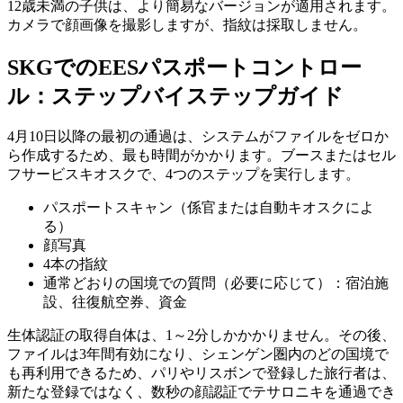
12歳未満の子供は、より簡易なバージョンが適用されます。
カメラで顔画像を撮影しますが、指紋は採取しません。
SKGでのEESパスポートコントロー
ル：ステップバイステップガイド
4月10日以降の最初の通過は、システムがファイルをゼロか
ら作成するため、最も時間がかかります。ブースまたはセル
フサービスキオスクで、4つのステップを実行します。
パスポートスキャン（係官または自動キオスクによ
る）
顔写真
4本の指紋
通常どおりの国境での質問（必要に応じて）：宿泊施
設、往復航空券、資金
生体認証の取得自体は、1～2分しかかかりません。その後、
ファイルは3年間有効になり、シェンゲン圏内のどの国境で
も再利用できるため、パリやリスボンで登録した旅行者は、
新たな登録ではなく、数秒の顔認証でテサロニキを通過でき