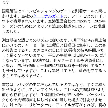
ます。
国境管理はメインビルディングのゲートと到着ホールの間に
あります。当社の
ターミナルガイド
に、フロアごとのレイア
ウトが表示されています。空港運営会社のFraportは、2026年
シーズンのためにスタッフと追加の標識をEESレーンに増設
しました。
列は明確な週ごとのリズムに従います。6月下旬から9月上旬
にかけてのチャーター便は土曜日と日曜日に集中し、この春
の報告によると、まさにその日に非EU乗客の待ち時間が著
しく長くなっていますが、平日の午前中は以前のペースに近
くなっています。EU法では、列がターミナルを過負荷にし
た場合、国境検問所が一時的に指紋採取を一時停止すること
を許可していますが、これは緊急弁であり、計画を立てるべ
きものではありません。
書類は、バッグの中に埋もれているのではなく、すぐに取り
出せるようにしておいてください。これらの質問はEESより
前から存在しますが、生体認証の列が遅い場合、バックパッ
クから予約確認書を探し出すのに適した場所ではありませ
ん。対照的に、リピーターは、ファイルが存在すれば、初め