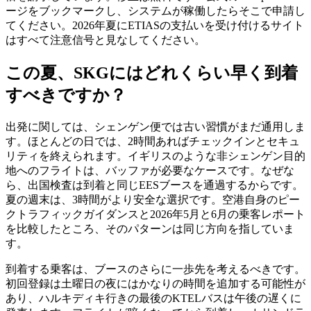
ージをブックマークし、システムが稼働したらそこで申請し
てください。2026年夏にETIASの支払いを受け付けるサイト
はすべて注意信号と見なしてください。
この夏、SKGにはどれくらい早く到着
すべきですか？
出発に関しては、シェンゲン便では古い習慣がまだ通用しま
す。ほとんどの日では、2時間あればチェックインとセキュ
リティを終えられます。イギリスのような非シェンゲン目的
地へのフライトは、バッファが必要なケースです。なぜな
ら、出国検査は到着と同じEESブースを通過するからです。
夏の週末は、3時間がより安全な選択です。空港自身のピー
クトラフィックガイダンスと2026年5月と6月の乗客レポート
を比較したところ、そのパターンは同じ方向を指していま
す。
到着する乗客は、ブースのさらに一歩先を考えるべきです。
初回登録は土曜日の夜にはかなりの時間を追加する可能性が
あり、ハルキディキ行きの最後のKTELバスは午後の遅くに