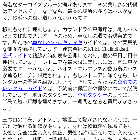
有名なターコイズブルーの海があります。その美しさの代償
はアクセスです。なぜなら、最高の場所の多くはバスがな
く、砂浜への粗い道しかないからです。
移動もそれに連動します。カサンドラの東海岸は、地方バス
だけで移動できます。そのため、車なしの週でも現実的で
す。私たちの
車なしのハルキディキ
ガイドでは、その実用的
な側面を解説しています。運営会社のKTEL Chalkidikisは、
公式サイト
で路線と時刻表を公開しており、夏の平日は日中
運行しています。シトニアを最大限に楽しむには、真に車が
必要です。車がないと、ネオス・マルマラスと数カ所のバス
が通るビーチに限定されます。もしシトニアに傾くなら、レ
ンタカーの予算を組みましょう。そして、私たちの
空港での
レンタカーガイド
では、予約前に保証金や保険について説明
しています。地元​​のタクシーは、
空港タクシー
のように、両
半島で短い距離を埋めますが、一週間となると費用がかさみ
ます。
三つ目の半島、アトスは、地図上で驚かされないように、一
言だけ触れる価値があります。それは修道院の領域であり、
女性は完全に立ち入り禁止、男性も許可証なしでは入れない
ため、ビーチ休暇には関係ありません。「ハルキディキ」と