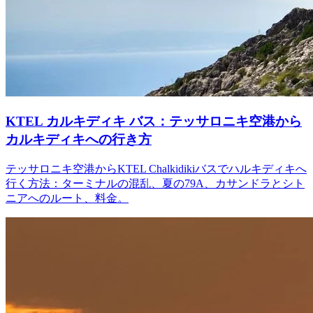
KTEL カルキディキ バス：テッサロニキ空港から
カルキディキへの行き方
テッサロニキ空港からKTEL Chalkidikiバスでハルキディキへ
行く方法：ターミナルの混乱、夏の79A、カサンドラとシト
ニアへのルート、料金。