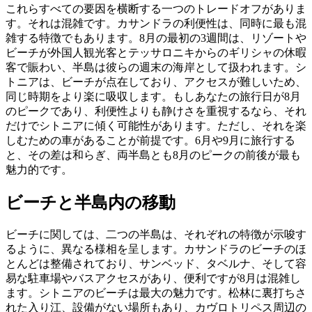
これらすべての要因を横断する一つのトレードオフがありま
す。それは混雑です。カサンドラの利便性は、同時に最も混
雑する特徴でもあります。8月の最初の3週間は、リゾートや
ビーチが外国人観光客とテッサロニキからのギリシャの休暇
客で賑わい、半島は彼らの週末の海岸として扱われます。シ
トニアは、ビーチが点在しており、アクセスが難しいため、
同じ時期をより楽に吸収します。もしあなたの旅行日が8月
のピークであり、利便性よりも静けさを重視するなら、それ
だけでシトニアに傾く可能性があります。ただし、それを楽
しむための車があることが前提です。6月や9月に旅行する
と、その差は和らぎ、両半島とも8月のピークの前後が最も
魅力的です。
ビーチと半島内の移動
ビーチに関しては、二つの半島は、それぞれの特徴が示唆す
るように、異なる様相を呈します。カサンドラのビーチのほ
とんどは整備されており、サンベッド、タベルナ、そして容
易な駐車場やバスアクセスがあり、便利ですが8月は混雑し
ます。シトニアのビーチは最大の魅力です。松林に裏打ちさ
れた入り江、設備がない場所もあり、カヴロトリペス周辺の