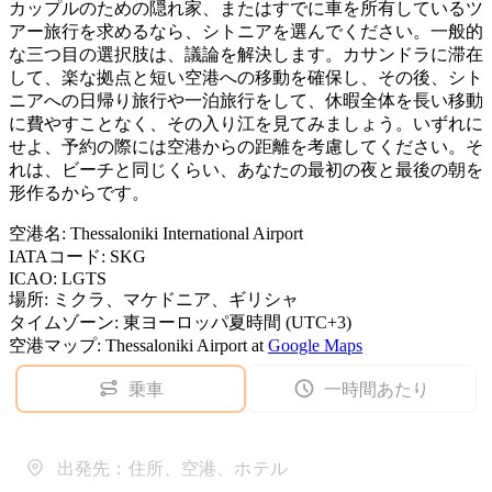
カップルのための隠れ家、またはすでに車を所有しているツ
アー旅行を求めるなら、シトニアを選んでください。一般的
な三つ目の選択肢は、議論を解決します。カサンドラに滞在
して、楽な拠点と短い空港への移動を確保し、その後、シト
ニアへの日帰り旅行や一泊旅行をして、休暇全体を長い移動
に費やすことなく、その入り江を見てみましょう。いずれに
せよ、予約の際には空港からの距離を考慮してください。そ
れは、ビーチと同じくらい、あなたの最初の夜と最後の朝を
形作るからです。
空港名
:
Thessaloniki International Airport
IATAコード
:
SKG
ICAO
:
LGTS
場所
:
ミクラ、マケドニア、ギリシャ
タイムゾーン
:
東ヨーロッパ夏時間 (UTC+3)
空港マップ
:
Thessaloniki Airport
at
Google Maps