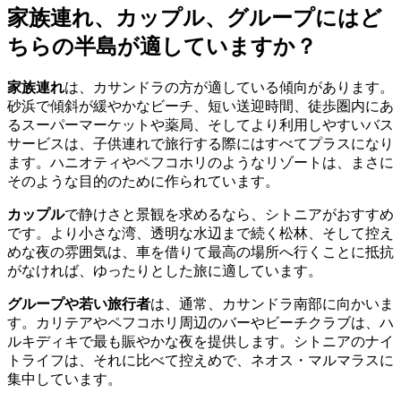
家族連れ、カップル、グループにはど
ちらの半島が適していますか？
家族連れ
は、カサンドラの方が適している傾向があります。
砂浜で傾斜が緩やかなビーチ、短い送迎時間、徒歩圏内にあ
るスーパーマーケットや薬局、そしてより利用しやすいバス
サービスは、子供連れで旅行する際にはすべてプラスになり
ます。ハニオティやペフコホリのようなリゾートは、まさに
そのような目的のために作られています。
カップル
で静けさと景観を求めるなら、シトニアがおすすめ
です。より小さな湾、透明な水辺まで続く松林、そして控え
めな夜の雰囲気は、車を借りて最高の場所へ行くことに抵抗
がなければ、ゆったりとした旅に適しています。
グループや若い旅行者
は、通常、カサンドラ南部に向かいま
す。カリテアやペフコホリ周辺のバーやビーチクラブは、ハ
ルキディキで最も賑やかな夜を提供します。シトニアのナイ
トライフは、それに比べて控えめで、ネオス・マルマラスに
集中しています。