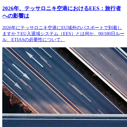
2026年、テッサロニキ空港におけるEES：旅行者
への影響は
2026年にテッサロニキ空港にEU域外のパスポートで到着し
ますか？EU入退域システム（EES）とは何か、90/180日ルー
ル、ETIASの必要性について。