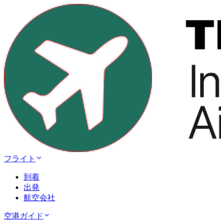
フライト
到着
出発
航空会社
空港ガイド