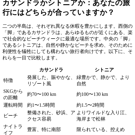
カサンドラかシトニアか：あなたの旅
行にはどちらが合っていますか？
二つの半島は、それぞれ異なる休暇を豊かにします。西側の
「脚」であるカサンドラは、あらゆるものが近くにある、楽
で社会的なビーチウィークに最適な場所です。中央の「脚」
であるシトニアは、自然や静かなビーチを求め、そのために
利便性を犠牲にしても構わない旅行者向けです。以下に、そ
れらを一目で比較します。
カサンドラ
シトニア
発展した、賑やかな、
緑豊かで、静かで、より
特徴
リゾート風
自然
SKGから
約70〜100 km
約100〜130 km
の距離
運転時間
約1〜1.5時間
約1.5〜2時間
整備された、砂浜、ア
よりワイルドな入り江、
ビーチ
クセス容易
海岸まで松林
ナイトラ
豊富、特に南部
限られている、控えめ
イフ