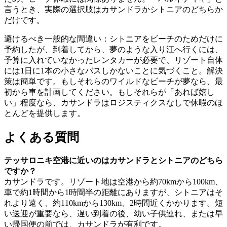
言うとき、実際の選択肢はカサンドラかシトニアのどちらか
だけです。
避けるべき一般的な間違い：シトニアをビーチのためだけに
予約したが、到着してから、夢のような入り江へ行くには、
予算に入れていなかったレンタカーが必要で、リゾート自体
には1日に1本の小さなバスしかないことに気づくこと。解決
策は簡単です。もしそれらのワイルドなビーチが夢なら、最
初から車を計画してください。もしそれらが「あれば嬉し
い」程度なら、カサンドラはロジスティクスなしで休暇のほ
とんどを提供します。
よくある質問
テッサロニキ空港に近いのはカサンドラとシトニアのどちら
ですか？
カサンドラです。リゾート地は空港から約70kmから100km、
車で約1時間から1時間半の距離にありますが、シトニアはそ
れより遠く、約110kmから130km、2時間近くかかります。短
い送迎が重要なら、遅い到着の後、幼い子供連れ、または早
い帰国便の前では、カサンドラが有利です。