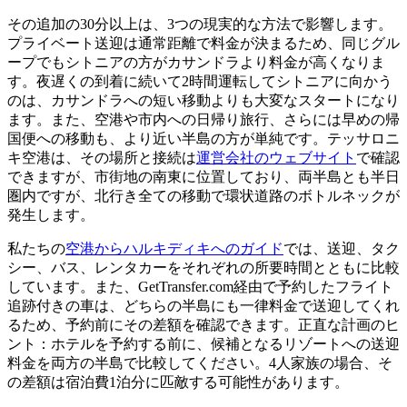
その追加の30分以上は、3つの現実的な方法で影響します。
プライベート送迎は通常距離で料金が決まるため、同じグル
ープでもシトニアの方がカサンドラより料金が高くなりま
す。夜遅くの到着に続いて2時間運転してシトニアに向かう
のは、カサンドラへの短い移動よりも大変なスタートになり
ます。また、空港や市内への日帰り旅行、さらには早めの帰
国便への移動も、より近い半島の方が単純です。テッサロニ
キ空港は、その場所と接続は
運営会社のウェブサイト
で確認
できますが、市街地の南東に位置しており、両半島とも半日
圏内ですが、北行き全ての移動で環状道路のボトルネックが
発生します。
私たちの
空港からハルキディキへのガイド
では、送迎、タク
シー、バス、レンタカーをそれぞれの所要時間とともに比較
しています。また、GetTransfer.com経由で予約したフライト
追跡付きの車は、どちらの半島にも一律料金で送迎してくれ
るため、予約前にその差額を確認できます。正直な計画のヒ
ント：ホテルを予約する前に、候補となるリゾートへの送迎
料金を両方の半島で比較してください。4人家族の場合、そ
の差額は宿泊費1泊分に匹敵する可能性があります。