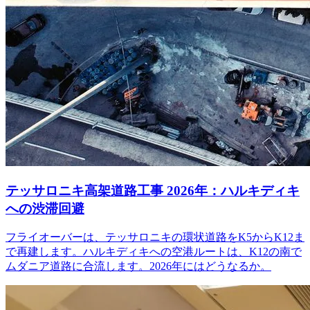
テッサロニキ高架道路工事 2026年：ハルキディキ
への渋滞回避
フライオーバーは、テッサロニキの環状道路をK5からK12ま
で再建します。ハルキディキへの空港ルートは、K12の南で
ムダニア道路に合流します。2026年にはどうなるか。