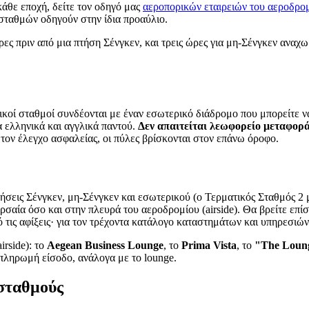
 κάθε εποχή, δείτε τον οδηγό μας
αεροπορικών εταιρειών του αεροδρο
σταθμών οδηγούν στην ίδια προαύλιο.
ς πριν από μια πτήση Σένγκεν, και τρεις ώρες για μη-Σένγκεν αναχωρ
ικοί σταθμοί συνδέονται με έναν εσωτερικό διάδρομο που μπορείτε να
α ελληνικά και αγγλικά παντού.
Δεν απαιτείται λεωφορείο μεταφορ
 τον έλεγχο ασφαλείας, οι πύλες βρίσκονται στον επάνω όροφο.
πτήσεις Σένγκεν, μη-Σένγκεν και εσωτερικού (ο Τερματικός Σταθμός 2 
 χερσαία όσο και στην πλευρά του αεροδρομίου (airside). Θα βρείτε 
 τις αφίξεις· για τον τρέχοντα κατάλογο καταστημάτων και υπηρεσιών
rside): το
Aegean Business Lounge
, το
Prima Vista
, το
"The Loung
πληρωμή είσοδο, ανάλογα με το lounge.
 σταθμούς