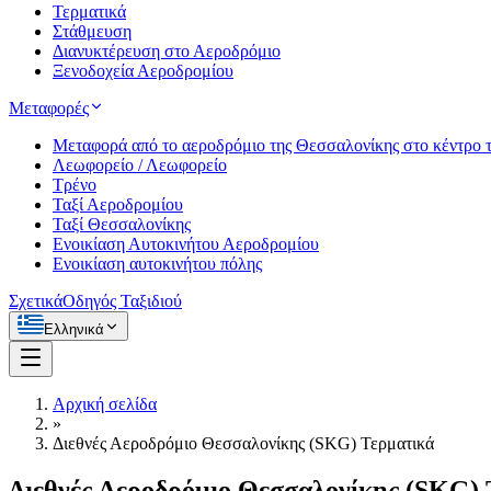
Τερματικά
Στάθμευση
Διανυκτέρευση στο Αεροδρόμιο
Ξενοδοχεία Αεροδρομίου
Μεταφορές
Μεταφορά από το αεροδρόμιο της Θεσσαλονίκης στο κέντρο τ
Λεωφορείο / Λεωφορείο
Τρένο
Ταξί Αεροδρομίου
Ταξί Θεσσαλονίκης
Ενοικίαση Αυτοκινήτου Αεροδρομίου
Ενοικίαση αυτοκινήτου πόλης
Σχετικά
Οδηγός Ταξιδιού
Ελληνικά
Αρχική σελίδα
»
Διεθνές Αεροδρόμιο Θεσσαλονίκης (SKG) Τερματικά
Διεθνές Αεροδρόμιο Θεσσαλονίκης (SKG) 