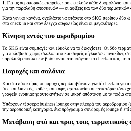
1
. Για τις αεροπορικές εταιρείες που εκτελούν κάθε δρομολόγιο και
για την παραλαβή αποσκευών — οι αφίξεις και των δύο τερματικών 
Κατά γενικό κανόνα, σχεδιάστε να φτάσετε στο SKG περίπου δύο ώρε
στο check-in και στον έλεγχο ασφαλείας είναι οι μεγαλύτερες.
Κίνηση εντός του αεροδρομίου
Το SKG είναι συμπαγές και εύκολο να το διασχίσετε. Οι δύο τερματ
για πρόσβαση χωρίς σκαλοπάτια και σαφείς δίγλωσσες πινακίδες στ
παραλαβή αποσκευών βρίσκονται στο ισόγειο· το check-in και, μετά
Παροχές και σαλόνια
Και στα δύο κτίρια, οι παροχές περιλαμβάνουν: γκισέ check-in για 
free και λιανικής, καθώς και καφέ, αρτοποιεία και εστιατόρια τόσο
γραφεία ενοικίασης αυτοκινήτων σε μικρή απόσταση με τα πόδια από
Υπάρχουν τέσσερα business lounge στην πλευρά του αεροδρομίου (ai
την αεροπορική κατηγορία, ένα πρόγραμμα συνδρομής lounge ή επί 
Μετάβαση από και προς τους τερματικούς