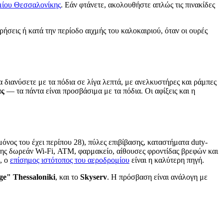
μίου Θεσσαλονίκης
. Εάν φτάνετε, ακολουθήστε απλώς τις πινακίδες
ήσεις ή κατά την περίοδο αιχμής του καλοκαιριού, όταν οι ουρές
 διανύσετε με τα πόδια σε λίγα λεπτά, με ανελκυστήρες και ράμπες
άς
— τα πάντα είναι προσβάσιμα με τα πόδια. Οι αφίξεις και η
μόνος του έχει περίπου 28), πύλες επιβίβασης, καταστήματα duty-
επίσης δωρεάν Wi-Fi, ΑΤΜ, φαρμακείο, αίθουσες φροντίδας βρεφών και
, ο
επίσημος ιστότοπος του αεροδρομίου
είναι η καλύτερη πηγή.
e" Thessaloniki
, και το
Skyserv
. Η πρόσβαση είναι ανάλογη με