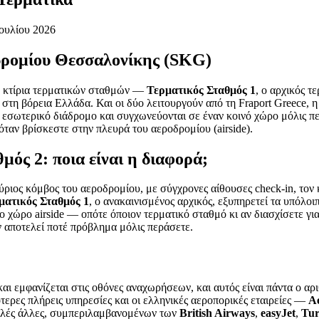
Ιουλίου 2026
οδρομίου Θεσσαλονίκης (SKG)
ο κτίρια τερματικών σταθμών —
Τερματικός Σταθμός 1
, ο αρχικός τ
ις στη βόρεια Ελλάδα. Και οι δύο λειτουργούν από τη Fraport Greece,
ν εσωτερικό διάδρομο και συγχωνεύονται σε έναν κοινό χώρο μόλις πε
 όταν βρίσκεστε στην πλευρά του αεροδρομίου (airside).
μός 2: ποια είναι η διαφορά;
κύριος κόμβος του αεροδρομίου, με σύγχρονες αίθουσες check-in, τον 
ματικός Σταθμός 1
, ο ανακαινισμένος αρχικός, εξυπηρετεί τα υπόλοιπ
ο χώρο airside — οπότε όποιον τερματικό σταθμό κι αν διασχίσετε γι
εν αποτελεί ποτέ πρόβλημα μόλις περάσετε.
ι εμφανίζεται στις οθόνες αναχωρήσεων, και αυτός είναι πάντα ο αριθ
ότερες πλήρεις υπηρεσίες και οι ελληνικές αεροπορικές εταιρείες —
A
λλές άλλες, συμπεριλαμβανομένων των
British Airways
,
easyJet
,
Tur