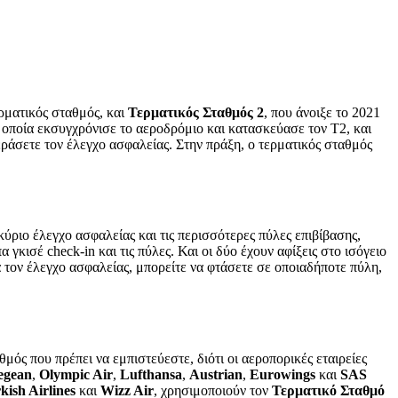
ερματικός σταθμός, και
Τερματικός Σταθμός 2
, που άνοιξε το 2021
 η οποία εκσυγχρόνισε το αεροδρόμιο και κατασκεύασε τον T2, και
ράσετε τον έλεγχο ασφαλείας. Στην πράξη, ο τερματικός σταθμός
κύριο έλεγχο ασφαλείας και τις περισσότερες πύλες επιβίβασης,
α γκισέ check-in και τις πύλες. Και οι δύο έχουν αφίξεις στο ισόγειο
α τον έλεγχο ασφαλείας, μπορείτε να φτάσετε σε οποιαδήποτε πύλη,
μός που πρέπει να εμπιστεύεστε, διότι οι αεροπορικές εταιρείες
egean
,
Olympic Air
,
Lufthansa
,
Austrian
,
Eurowings
και
SAS
kish Airlines
και
Wizz Air
, χρησιμοποιούν τον
Τερματικό Σταθμό