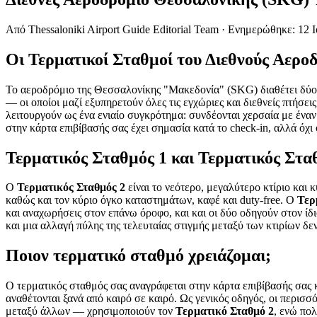
Από
Thessaloniki Airport Guide Editorial Team
·
Ενημερώθηκε
:
12 
Οι Τερματικοί Σταθμοί του Διεθνούς Αερ
Το αεροδρόμιο της Θεσσαλονίκης "Μακεδονία" (SKG) διαθέτει δύ
— οι οποίοι μαζί εξυπηρετούν όλες τις εγχώριες και διεθνείς πτήσε
λειτουργούν ως ένα ενιαίο συγκρότημα: συνδέονται χερσαία με ένα
στην κάρτα επιβίβασής σας έχει σημασία κατά το check-in, αλλά όχι
Τερματικός Σταθμός 1 και Τερματικός Σταθ
Ο
Τερματικός Σταθμός 2
είναι το νεότερο, μεγαλύτερο κτίριο και 
καθώς και τον κύριο όγκο καταστημάτων, καφέ και duty-free. Ο
Τερ
και αναχωρήσεις στον επάνω όροφο, και και οι δύο οδηγούν στον ίδι
και μια αλλαγή πύλης της τελευταίας στιγμής μεταξύ των κτιρίων δ
Ποιον τερματικό σταθμό χρειάζομαι;
Ο τερματικός σταθμός σας αναγράφεται στην κάρτα επιβίβασής σας κα
αναθέτονται ξανά από καιρό σε καιρό. Ως γενικός οδηγός, οι περισσ
μεταξύ άλλων — χρησιμοποιούν τον
Τερματικό Σταθμό 2
, ενώ πο