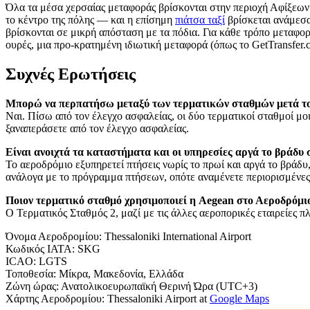
Όλα τα μέσα χερσαίας μεταφοράς βρίσκονται στην περιοχή Αφίξεων
το κέντρο της πόλης — και η επίσημη
πιάτσα ταξί
βρίσκεται ανάμεσα
βρίσκονται σε μικρή απόσταση με τα πόδια. Για κάθε τρόπο μεταφορ
ουρές, μια προ-κρατημένη ιδιωτική μεταφορά (όπως το GetTransfer.co
Συχνές Ερωτήσεις
Μπορώ να περπατήσω μεταξύ των τερματικών σταθμών μετά το
Ναι. Πίσω από τον έλεγχο ασφαλείας, οι δύο τερματικοί σταθμοί μοι
ξαναπεράσετε από τον έλεγχο ασφαλείας.
Είναι ανοιχτά τα καταστήματα και οι υπηρεσίες αργά το βράδυ
Το αεροδρόμιο εξυπηρετεί πτήσεις νωρίς το πρωί και αργά το βράδυ
ανάλογα με το πρόγραμμα πτήσεων, οπότε αναμένετε περιορισμένες 
Ποιον τερματικό σταθμό χρησιμοποιεί η Aegean στο Αεροδρόμι
Ο Τερματικός Σταθμός 2, μαζί με τις άλλες αεροπορικές εταιρείες 
Όνομα Αεροδρομίου
:
Thessaloniki International Airport
Κωδικός IATA
:
SKG
ICAO
:
LGTS
Τοποθεσία
:
Μίκρα, Μακεδονία, Ελλάδα
Ζώνη ώρας
:
Ανατολικοευρωπαϊκή Θερινή Ώρα (UTC+3)
Χάρτης Αεροδρομίου
:
Thessaloniki Airport
at
Google Maps