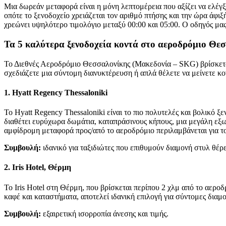
Μια δωρεάν μεταφορά είναι η μόνη λεπτομέρεια που αξίζει να ελέγ
οπότε το ξενοδοχείο χρειάζεται τον αριθμό πτήσης και την ώρα άφι
χρεώνει υψηλότερο τιμολόγιο μεταξύ 00:00 και 05:00. Ο οδηγός μας
Τα 5 καλύτερα ξενοδοχεία κοντά στο αεροδρόμιο Θε
Το Διεθνές Αεροδρόμιο Θεσσαλονίκης (Μακεδονία – SKG) βρίσκεται 
σχεδιάζετε μια σύντομη διανυκτέρευση ή απλά θέλετε να μείνετε κον
1. Hyatt Regency Thessaloniki
Το Hyatt Regency Thessaloniki είναι το πιο πολυτελές και βολικό
διαθέτει ευρύχωρα δωμάτια, καταπράσινους κήπους, μια μεγάλη εξωτ
αμφίδρομη μεταφορά προς/από το αεροδρόμιο περιλαμβάνεται για του
Συμβουλή:
ιδανικό για ταξιδιώτες που επιθυμούν διαμονή στυλ θέρ
2. Iris Hotel, Θέρμη
Το Iris Hotel στη Θέρμη, που βρίσκεται περίπου 2 χλμ από το αερ
καφέ και καταστήματα, αποτελεί ιδανική επιλογή για σύντομες διαμο
Συμβουλή:
εξαιρετική ισορροπία άνεσης και τιμής.