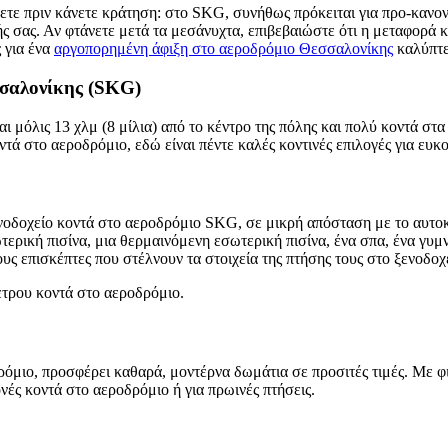
ξετε πριν κάνετε κράτηση: στο SKG, συνήθως πρόκειται για προ-κανο
ξής σας. Αν φτάνετε μετά τα μεσάνυχτα, επιβεβαιώστε ότι η μεταφορά
 για ένα
αργοπορημένη άφιξη στο αεροδρόμιο Θεσσαλονίκης
καλύπτει
σσαλονίκης (SKG)
μόλις 13 χλμ (8 μίλια) από το κέντρο της πόλης και πολύ κοντά στα
τά στο αεροδρόμιο, εδώ είναι πέντε καλές κοντινές επιλογές για ευκο
 ξενοδοχείο κοντά στο αεροδρόμιο SKG, σε μικρή απόσταση με το αυτ
ερική πισίνα, μια θερμαινόμενη εσωτερική πισίνα, ένα σπα, ένα γυμν
ς επισκέπτες που στέλνουν τα στοιχεία της πτήσης τους στο ξενοδοχε
ετρου κοντά στο αεροδρόμιο.
οδρόμιο, προσφέρει καθαρά, μοντέρνα δωμάτια σε προσιτές τιμές. Με
νές κοντά στο αεροδρόμιο ή για πρωινές πτήσεις.