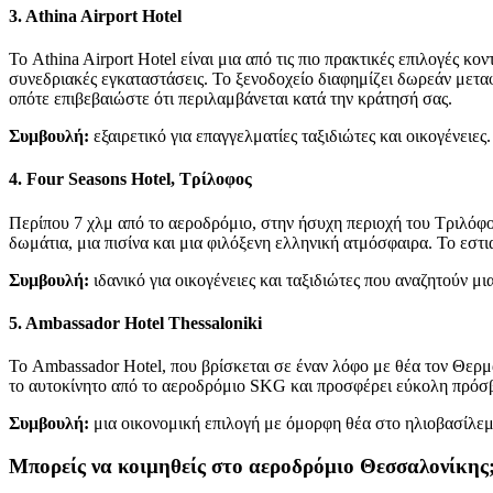
3. Athina Airport Hotel
Το Athina Airport Hotel είναι μια από τις πιο πρακτικές επιλογές κ
συνεδριακές εγκαταστάσεις. Το ξενοδοχείο διαφημίζει δωρεάν μετα
οπότε επιβεβαιώστε ότι περιλαμβάνεται κατά την κράτησή σας.
Συμβουλή:
εξαιρετικό για επαγγελματίες ταξιδιώτες και οικογένειες.
4. Four Seasons Hotel, Τρίλοφος
Περίπου 7 χλμ από το αεροδρόμιο, στην ήσυχη περιοχή του Τριλόφο
δωμάτια, μια πισίνα και μια φιλόξενη ελληνική ατμόσφαιρα. Το εστι
Συμβουλή:
ιδανικό για οικογένειες και ταξιδιώτες που αναζητούν μ
5. Ambassador Hotel Thessaloniki
Το Ambassador Hotel, που βρίσκεται σε έναν λόφο με θέα τον Θερμα
το αυτοκίνητο από το αεροδρόμιο SKG και προσφέρει εύκολη πρόσβα
Συμβουλή:
μια οικονομική επιλογή με όμορφη θέα στο ηλιοβασίλεμ
Μπορείς να κοιμηθείς στο αεροδρόμιο Θεσσαλονίκης