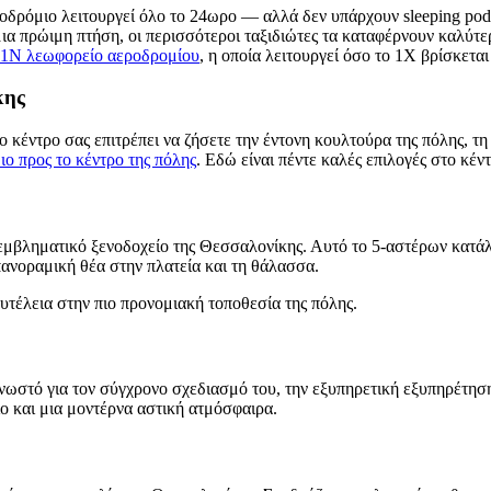
ρόμιο λειτουργεί όλο το 24ωρο — αλλά δεν υπάρχουν sleeping pods, 
α πρώιμη πτήση, οι περισσότεροι ταξιδιώτες τα καταφέρνουν καλύτε
1N λεωφορείο αεροδρομίου
, η οποία λειτουργεί όσο το 1X βρίσκεται
κης
ο κέντρο σας επιτρέπει να ζήσετε την έντονη κουλτούρα της πόλης, τ
ιο προς το κέντρο της πόλης
. Εδώ είναι πέντε καλές επιλογές στο κέν
ιο εμβληματικό ξενοδοχείο της Θεσσαλονίκης. Αυτό το 5-αστέρων κατά
πανοραμική θέα στην πλατεία και τη θάλασσα.
υτέλεια στην πιο προνομιακή τοποθεσία της πόλης.
γνωστό για τον σύγχρονο σχεδιασμό του, την εξυπηρετική εξυπηρέτηση
ο και μια μοντέρνα αστική ατμόσφαιρα.