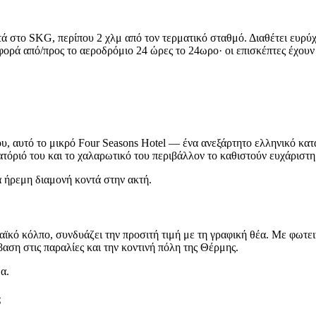
οντά στο SKG, περίπου 2 χλμ από τον τερματικό σταθμό. Διαθέτει ευρύ
φορά από/προς το αεροδρόμιο 24 ώρες το 24ωρο· οι επισκέπτες έχουν
υ, αυτό το μικρό Four Seasons Hotel — ένα ανεξάρτητο ελληνικό κα
ατόριό του και το χαλαρωτικό του περιβάλλον το καθιστούν ευχάριστη
ια ήρεμη διαμονή κοντά στην ακτή.
ϊκό κόλπο, συνδυάζει την προσιτή τιμή με τη γραφική θέα. Με φωτειν
ση στις παραλίες και την κοντινή πόλη της Θέρμης.
α.
;