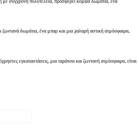
κή με σύγχρονη πολυτέλεια, προσφέρει κομψά δωμάτια, ένα
ει ζωντανά δωμάτια, ένα μπαρ και μια χαλαρή αστική ατμόσφαιρα,
όχρηστες εγκαταστάσεις, μια ταράτσα και ζωντανή ατμόσφαιρα, είναι