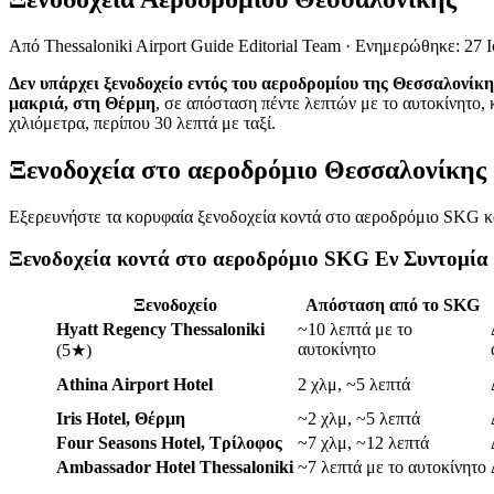
Από
Thessaloniki Airport Guide Editorial Team
·
Ενημερώθηκε
:
27 
Δεν υπάρχει ξενοδοχείο εντός του αεροδρομίου της Θεσσαλονίκη
μακριά, στη Θέρμη
, σε απόσταση πέντε λεπτών με το αυτοκίνητο,
χιλιόμετρα, περίπου 30 λεπτά με ταξί.
Ξενοδοχεία στο αεροδρόμιο Θεσσαλονίκης
Εξερευνήστε τα κορυφαία ξενοδοχεία κοντά στο αεροδρόμιο SKG κα
Ξενοδοχεία κοντά στο αεροδρόμιο SKG Εν Συντομία
Ξενοδοχείο
Απόσταση από το SKG
Hyatt Regency Thessaloniki
~10 λεπτά με το
αυτοκίνητο
(5★)
Athina Airport Hotel
2 χλμ, ~5 λεπτά
Iris Hotel, Θέρμη
~2 χλμ, ~5 λεπτά
Four Seasons Hotel, Τρίλοφος
~7 χλμ, ~12 λεπτά
Ambassador Hotel Thessaloniki
~7 λεπτά με το αυτοκίνητο