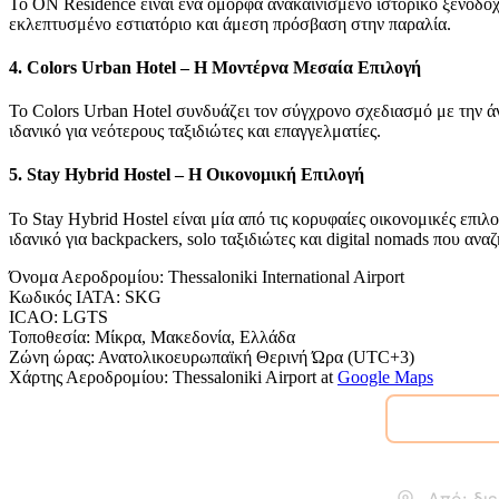
Το ON Residence είναι ένα όμορφα ανακαινισμένο ιστορικό ξενοδο
εκλεπτυσμένο εστιατόριο και άμεση πρόσβαση στην παραλία.
4. Colors Urban Hotel – Η Μοντέρνα Μεσαία Επιλογή
Το Colors Urban Hotel συνδυάζει τον σύγχρονο σχεδιασμό με την άν
ιδανικό για νεότερους ταξιδιώτες και επαγγελματίες.
5. Stay Hybrid Hostel – Η Οικονομική Επιλογή
Το Stay Hybrid Hostel είναι μία από τις κορυφαίες οικονομικές επ
ιδανικό για backpackers, solo ταξιδιώτες και digital nomads που αν
Όνομα Αεροδρομίου
:
Thessaloniki International Airport
Κωδικός IATA
:
SKG
ICAO
:
LGTS
Τοποθεσία
:
Μίκρα, Μακεδονία, Ελλάδα
Ζώνη ώρας
:
Ανατολικοευρωπαϊκή Θερινή Ώρα (UTC+3)
Χάρτης Αεροδρομίου
:
Thessaloniki Airport
at
Google Maps