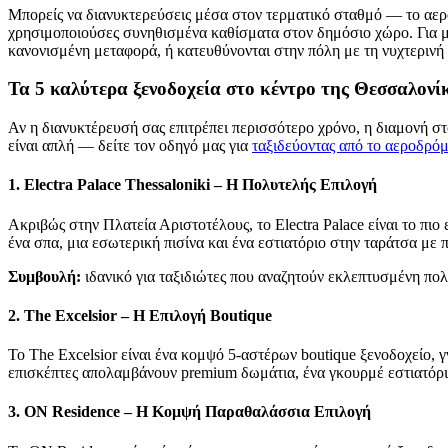
Μπορείς να διανυκτερεύσεις μέσα στον τερματικό σταθμό — το αεροδ
χρησιμοποιούσες συνηθισμένα καθίσματα στον δημόσιο χώρο. Για μι
κανονισμένη μεταφορά, ή κατευθύνονται στην πόλη με τη νυχτερινή
Τα 5 καλύτερα ξενοδοχεία στο κέντρο της Θεσσαλονί
Αν η διανυκτέρευσή σας επιτρέπει περισσότερο χρόνο, η διαμονή στ
είναι απλή — δείτε τον οδηγό μας για
ταξιδεύοντας από το αεροδρόμ
1. Electra Palace Thessaloniki – Η Πολυτελής Επιλογή
Ακριβώς στην Πλατεία Αριστοτέλους, το Electra Palace είναι το π
ένα σπα, μια εσωτερική πισίνα και ένα εστιατόριο στην ταράτσα με 
Συμβουλή:
ιδανικό για ταξιδιώτες που αναζητούν εκλεπτυσμένη πολ
2. The Excelsior – Η Επιλογή Boutique
Το The Excelsior είναι ένα κομψό 5-αστέρων boutique ξενοδοχείο, 
επισκέπτες απολαμβάνουν premium δωμάτια, ένα γκουρμέ εστιατόρι
3. ON Residence – Η Κομψή Παραθαλάσσια Επιλογή