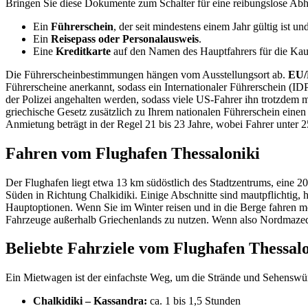
Bringen Sie diese Dokumente zum Schalter für eine reibungslose Abh
Ein
Führerschein
, der seit mindestens einem Jahr gültig ist 
Ein
Reisepass oder Personalausweis
.
Eine
Kreditkarte
auf den Namen des Hauptfahrers für die Kau
Die Führerscheinbestimmungen hängen vom Ausstellungsort ab.
EU/
Führerscheine anerkannt, sodass ein Internationaler Führerschein (IDP
der Polizei angehalten werden, sodass viele US-Fahrer ihn trotzdem 
griechische Gesetz zusätzlich zu Ihrem nationalen Führerschein einen 
Anmietung beträgt in der Regel 21 bis 23 Jahre, wobei Fahrer unter 2
Fahren vom Flughafen Thessaloniki
Der Flughafen liegt etwa 13 km südöstlich des Stadtzentrums, eine 20
Süden in Richtung Chalkidiki. Einige Abschnitte sind mautpflichtig, h
Hauptoptionen. Wenn Sie im Winter reisen und in die Berge fahren mö
Fahrzeuge außerhalb Griechenlands zu nutzen. Wenn also Nordmazedonie
Beliebte Fahrziele vom Flughafen Thessal
Ein Mietwagen ist der einfachste Weg, um die Strände und Sehenswü
Chalkidiki – Kassandra:
ca. 1 bis 1,5 Stunden