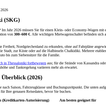
i 2026
ki (SKG)
?
Im Jahr 2026 müssen Sie für einen Klein- oder Economy-Wagen mit
aution von
300–600 €
. Alle wichtigen Mietwagenschalter befinden sich
ie Freiheit, Nordgriechenland zu erkunden, ohne auf Fahrpläne angewie
die Stadt, zur Küste oder auf die Halbinseln Chalkidiki. Mehrere etabli
uto bis zum Siebensitzer für die Familie.
ch in Thessaloniki fortbewegen
aus; für die Strände von Kassandra oder
shöhe und Tankregelung variieren mehr als erwartet.
 Überblick (2026)
 je nach Saison, Fahrzeugklasse und Buchungszeitpunkt. Die unten aufg
für Ihre genauen Reisedaten, bevor Sie buchen.
n (Kreditkarten-Autorisierung)
Am besten geeignet für