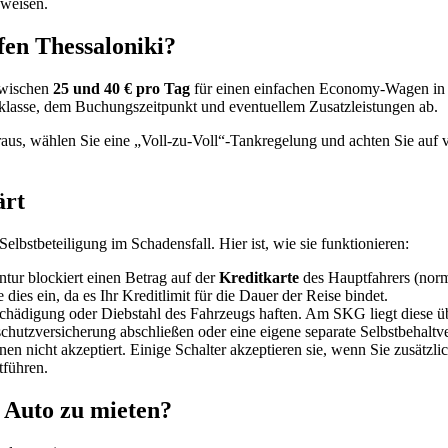
 weisen.
en Thessaloniki?
zwischen
25 und 40 € pro Tag
für einen einfachen Economy-Wagen in 
gklasse, dem Buchungszeitpunkt und eventuellem Zusatzleistungen ab.
us, wählen Sie eine „Voll-zu-Voll“-Tankregelung und achten Sie auf v
ärt
stbeteiligung im Schadensfall. Hier ist, wie sie funktionieren:
tur blockiert einen Betrag auf der
Kreditkarte
des Hauptfahrers (norm
ies ein, da es Ihr Kreditlimit für die Dauer der Reise bindet.
eschädigung oder Diebstahl des Fahrzeugs haften. Am SKG liegt diese ü
utzversicherung abschließen oder eine eigene separate Selbstbehaltver
n nicht akzeptiert. Einige Schalter akzeptieren sie, wenn Sie zusätzl
tführen.
 Auto zu mieten?