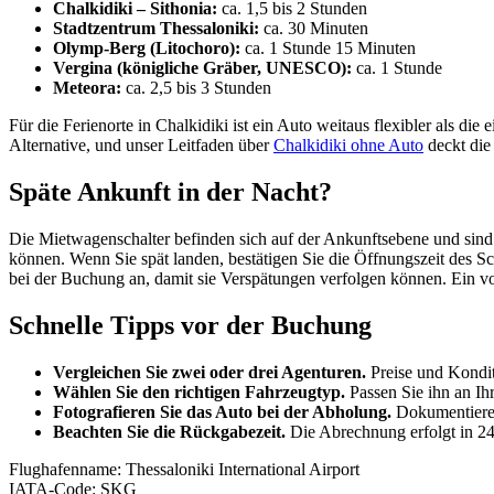
Chalkidiki – Sithonia:
ca. 1,5 bis 2 Stunden
Stadtzentrum Thessaloniki:
ca. 30 Minuten
Olymp-Berg (Litochoro):
ca. 1 Stunde 15 Minuten
Vergina (königliche Gräber, UNESCO):
ca. 1 Stunde
Meteora:
ca. 2,5 bis 3 Stunden
Für die Ferienorte in Chalkidiki ist ein Auto weitaus flexibler als die
Alternative, und unser Leitfaden über
Chalkidiki ohne Auto
deckt die
Späte Ankunft in der Nacht?
Die Mietwagenschalter befinden sich auf der Ankunftsebene und sind 
können. Wenn Sie spät landen, bestätigen Sie die Öffnungszeit des S
bei der Buchung an, damit sie Verspätungen verfolgen können. Ein v
Schnelle Tipps vor der Buchung
Vergleichen Sie zwei oder drei Agenturen.
Preise und Kondit
Wählen Sie den richtigen Fahrzeugtyp.
Passen Sie ihn an Ih
Fotografieren Sie das Auto bei der Abholung.
Dokumentieren 
Beachten Sie die Rückgabezeit.
Die Abrechnung erfolgt in 24
Flughafenname
:
Thessaloniki International Airport
IATA-Code
:
SKG