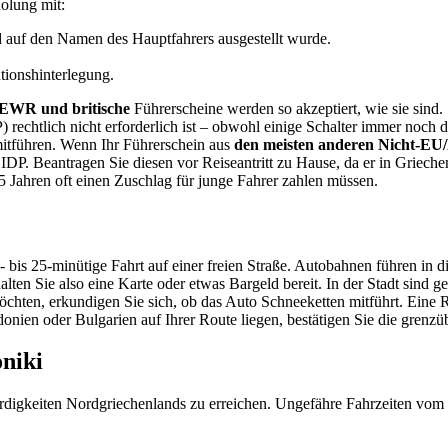
olung mit:
und auf den Namen des Hauptfahrers ausgestellt wurde.
tionshinterlegung.
EWR und britische
Führerscheine werden so akzeptiert, wie sie sin
) rechtlich nicht erforderlich ist – obwohl einige Schalter immer noch d
mitführen. Wenn Ihr Führerschein aus
den meisten anderen Nicht-E
IDP. Beantragen Sie diesen vor Reiseantritt zu Hause, da er in Grieche
5 Jahren oft einen Zuschlag für junge Fahrer zahlen müssen.
- bis 25-minütige Fahrt auf einer freien Straße. Autobahnen führen in d
alten Sie also eine Karte oder etwas Bargeld bereit. In der Stadt sind 
chten, erkundigen Sie sich, ob das Auto Schneeketten mitführt. Eine R
n oder Bulgarien auf Ihrer Route liegen, bestätigen Sie die grenzüber
oniki
rdigkeiten Nordgriechenlands zu erreichen. Ungefähre Fahrzeiten vom