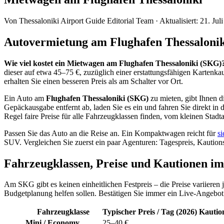
Von
Thessaloniki Airport Guide Editorial Team
·
Aktualisiert
:
21. Jul
Autovermietung am Flughafen Thessaloni
Wie viel kostet ein Mietwagen am Flughafen Thessaloniki (SKG)
dieser auf etwa 45–75 €, zuzüglich einer erstattungsfähigen Kartenk
erhalten Sie einen besseren Preis als am Schalter vor Ort.
Ein Auto am
Flughafen Thessaloniki (SKG)
zu mieten, gibt Ihnen d
Gepäckausgabe entfernt ab, laden Sie es ein und fahren Sie direkt in 
Regel faire Preise für alle Fahrzeugklassen finden, vom kleinen Stadta
Passen Sie das Auto an die Reise an. Ein Kompaktwagen reicht für
si
SUV. Vergleichen Sie zuerst ein paar Agenturen: Tagespreis, Kaution
Fahrzeugklassen, Preise und Kautionen im
Am SKG gibt es keinen einheitlichen Festpreis – die Preise variieren
Budgetplanung helfen sollen. Bestätigen Sie immer ein Live-Angebot 
Fahrzeugklasse
Typischer Preis / Tag (2026)
Kautio
Mini / Economy
25–40 €