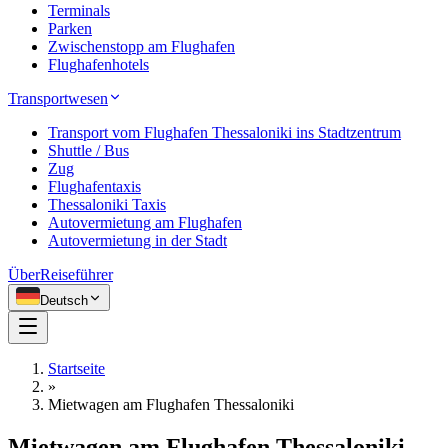
Terminals
Parken
Zwischenstopp am Flughafen
Flughafenhotels
Transportwesen
Transport vom Flughafen Thessaloniki ins Stadtzentrum
Shuttle / Bus
Zug
Flughafentaxis
Thessaloniki Taxis
Autovermietung am Flughafen
Autovermietung in der Stadt
Über
Reiseführer
Deutsch
Startseite
»
Mietwagen am Flughafen Thessaloniki
Mietwagen am Flughafen Thessaloniki