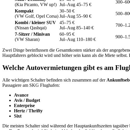
300–60
(Kia Picanto, VW up!)
Jul–Aug 45–75 €
Kompakt
30–50 €
500–80
(VW Golf, Opel Corsa)
Jul–Aug 55–90 €
Kombi / kleiner SUV
45–75 €
700–1.
(Nissan Qashqai)
Jul–Aug 85–140 €
7-Sitzer / Minivan
60–95 €
900–1.
(VW Sharan)
Jul–Aug 110–180 €
Zwei Dinge beeinflussen die Gesamtkosten stärker als der angegeben
Hauptfahrers geblockt wird und höher sein kann als die Miete selbst.
Welche Autovermietungen gibt es am Flug
Alle wichtigen Schalter befinden sich zusammen auf der
Ankunftseb
Passagiere am SKG Flughafen:
Avance
Avis / Budget
Enterprise
Hertz / Thrifty
Sixt
Die meisten Schalter sind während der Hauptankunftszeiten tagsüber 