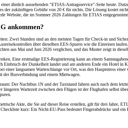
n einer ähnlich aussehenden "ETIAS-Antragsservice"-Seite heute. Dutzend
hes der zukünftigen Gebühr von 20 € für nichts. Die Lösung kostet nicht
e jede Website, die im Sommer 2026 Zahlungen für ETIAS entgegennimmt
 SKG ankommen?
iten: Zwei Stunden sind an den meisten Tagen für Check-in und Siche
die Ausreisekontrollen über dieselben EES-Spuren wie die Einreisen la
ichten aus Mai und Juni 2026 verglichen, und das Muster zeigt in diese
 denken. Eine erstmalige EES-Registrierung kann an einem Samstagabe
 Einbruch der Dunkelheit landet und am anderen Ende ein Hotel in Kas
bei einer langsamen Warteschlange vor Ort, was den Hauptstress einer 
 mit der Busverbindung und einem Mietwagen.
ielraum: Der Nachtbus 1N und der Taxistand fahren auch nach dem letzt
iner längeren Wartezeit zwischen den Flügen ist der Flughafen selbst ü
puren.
rische Akte, die Sie auf dieser Reise erstellen, gilt für drei Jahre, 
e Checkliste kurz: Ein Nicht-EU-Pass bedeutet Fingerabdrücke und ein