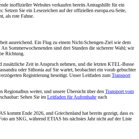
e inoffizieller Websites verkaufen bereits Antragshilfe für ein
s: Setzen Sie ein Lesezeichen auf der offiziellen europa.eu-Seite,
, als rote Fahne.
rheit ausreichend. Ein Flug zu einem Nicht-Schengen-Ziel wie dem
ufen. An Sommerwochenenden sind drei Stunden die sicherere Wahl; wir
lbe Richtung.
nd zusätzliche Zeit in Anspruch nehmen, und die letzten KTEL-Busse
sandra oder Sithonia auf Sie wartet, beobachtet ein vorab gebuchter
verzögerten Registrierung beseitigt. Unser Leitfaden zum
Transport
en Regionalbus weiter, und unsere Übersicht über den
Transport vom
berschaubar: Sehen Sie im
Leitfaden für Aufenthalte
nach
ETIAS kommt Ende 2026, und Griechenland hat bereits gezeigt, dass es
 Foto am SKG, während ETIAS bis nächstes Jahr nicht auf der Liste