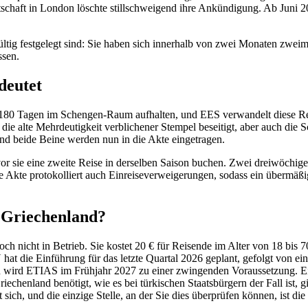
chaft in London löschte stillschweigend ihre Ankündigung. Ab Juni 2
ültig festgelegt sind: Sie haben sich innerhalb von zwei Monaten zwei
ssen.
deutet
on 180 Tagen im Schengen-Raum aufhalten, und EES verwandelt diese 
ie alte Mehrdeutigkeit verblichener Stempel beseitigt, aber auch die Sc
nd beide Beine werden nun in die Akte eingetragen.
r sie eine zweite Reise in derselben Saison buchen. Zwei dreiwöchige 
 Akte protokolliert auch Einreiseverweigerungen, sodass ein übermäßig
 Griechenland?
ch nicht in Betrieb. Sie kostet 20 € für Reisende im Alter von 18 bis 
U hat die Einführung für das letzte Quartal 2026 geplant, gefolgt von 
ird ETIAS im Frühjahr 2027 zu einer zwingenden Voraussetzung. Ein P
echenland benötigt, wie es bei türkischen Staatsbürgern der Fall ist, gi
sich, und die einzige Stelle, an der Sie dies überprüfen können, ist die