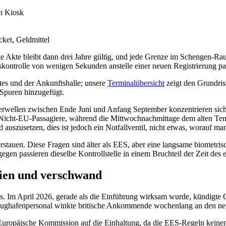
en Kiosk
cket, Geldmittel
ie Akte bleibt dann drei Jahre gültig, und jede Grenze im Schengen-Ra
tskontrolle von wenigen Sekunden anstelle einer neuen Registrierung pas
es und der Ankunftshalle; unsere
Terminalübersicht
zeigt den Grundris
-Spuren hinzugefügt.
rwellen zwischen Ende Juni und Anfang September konzentrieren sich
r Nicht-EU-Passagiere, während die Mittwochnachmittage dem alten Te
uszusetzen, dies ist jedoch ein Notfallventil, nicht etwas, worauf man
u verstauen. Diese Fragen sind älter als EES, aber eine langsame biometr
n passieren dieselbe Kontrollstelle in einem Bruchteil der Zeit des e
hien und verschwand
s. Im April 2026, gerade als die Einführung wirksam wurde, kündigte Gr
Flughafenpersonal winkte britische Ankommende wochenlang an den ne
Europäische Kommission auf die Einhaltung, da die EES-Regeln keinen