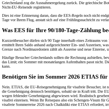
Griechenland zog die Ausnahmeregelung zurück. Die griechische Bots
Nicht-EU-Reisende registrieren.
Dies ist eine Erinnerung daran, dass die EES-Regeln noch nicht endg
Tage vor Ihrem Flug, anstatt sich auf eine Frühlingsnachricht zu verla
Was EES für Ihre 90/180-Tage-Zählung be
Kurzzeitbesucher dürfen sich 90 Tage innerhalb eines Zeitraums v
ermittelt Ihren Saldo anhand aufgezeichneter Ein- und Ausreisen, was d
Grenze nach Nordmazedonien zählt als Ausreise und neue Einreise, u
Häufige Besucher Griechenlands sollten die Rechnung aufstellen, bevo
das Limit; ein Sommer mit monatelangen Aufenthalten passt nicht. Die
kann.
Benötigen Sie im Sommer 2026 ETIAS für
Nein. ETIAS, die EU-Reisegenehmigung für visafreie Besucher, ist no
die Genehmigung dennoch benötigen, sobald sie in Kraft tritt. Die E
wegen fehlender Genehmigung abgewiesen wird. Realistisch gesehen w
visafrei einreisen. Wenn Ihr Reisepass also ein Schengen-Visum für Gri
visafreie Sommerreise 2026 nach Chalkidiki eine ETIAS erfordert, irrt 