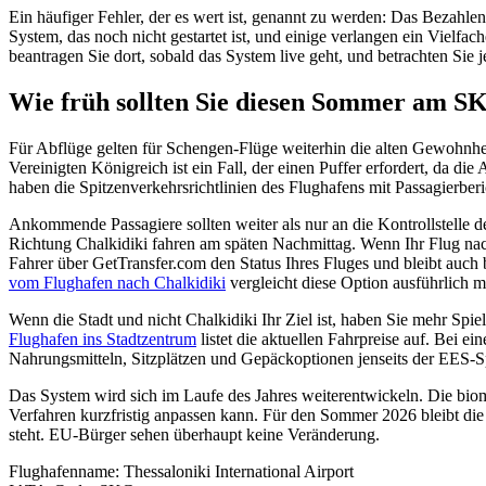
Ein häufiger Fehler, der es wert ist, genannt zu werden: Das Bezahle
System, das noch nicht gestartet ist, und einige verlangen ein Vielfac
beantragen Sie dort, sobald das System live geht, und betrachten Si
Wie früh sollten Sie diesen Sommer am
Für Abflüge gelten für Schengen-Flüge weiterhin die alten Gewohnhe
Vereinigten Königreich ist ein Fall, der einen Puffer erfordert, da 
haben die Spitzenverkehrsrichtlinien des Flughafens mit Passagierber
Ankommende Passagiere sollten weiter als nur an die Kontrollstelle
Richtung Chalkidiki fahren am späten Nachmittag. Wenn Ihr Flug nach
Fahrer über GetTransfer.com den Status Ihres Fluges und bleibt auch 
vom Flughafen nach Chalkidiki
vergleicht diese Option ausführlich
Wenn die Stadt und nicht Chalkidiki Ihr Ziel ist, haben Sie mehr Sp
Flughafen ins Stadtzentrum
listet die aktuellen Fahrpreise auf. Bei e
Nahrungsmitteln, Sitzplätzen und Gepäckoptionen jenseits der EES-S
Das System wird sich im Laufe des Jahres weiterentwickeln. Die biomet
Verfahren kurzfristig anpassen kann. Für den Sommer 2026 bleibt di
steht. EU-Bürger sehen überhaupt keine Veränderung.
Flughafenname
:
Thessaloniki International Airport