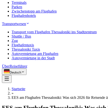
Terminals
Parken
Zwischenstopp am Flughafen
Flughafenhotels
Transportwesen
Transport vom Flughafen Thessaloniki ins Stadtzentrum
Shuttle / Bus
Zug
Flughafentaxis
Thessaloniki Taxis
Autovermietung am Flughafen
Autovermietung in der Stadt
Über
Reiseführer
Deutsch
Startseite
»
EES am Flughafen Thessaloniki: Was sich 2026 für Reisende ä
EES am Flughafen Thessaloniki: Was sich 