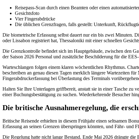
Reisepass-Scan durch einen Beamten oder einen automatisiert
Gesichtsfoto
Vier Fingerabdrücke
Die üblichen Grenzfragen, falls gestellt: Unterkunft, Rückflugti
Die biometrische Erfassung selbst dauert nur ein bis zwei Minuten. D
oder Lissabon registriert hat, Thessaloniki mit einer schnellen Gesich
Die Grenzkontrolle befindet sich im Hauptgebäude, zwischen den Gat
der Saison 2026 Personal und zusätzliche Beschilderung für die EES
Warteschlangen folgen einem klaren wöchentlichen Rhythmus. Charte
beschreiben an genau diesen Tagen merklich längere Wartezeiten fü
Fingerabdruckerfassung bei Überlastung des Terminals vorübergehend a
Halten Sie Ihre Unterlagen griffbereit, anstatt sie in einer Tasche z
einer Buchungsbestätigung zu suchen. Wiederkehrende Besucher hingege
Die britische Ausnahmeregelung, die ersc
Britische Reisende erhielten in diesem Frühjahr einen seltsamen Bonu
Erfassung an seinen Grenzen überspringen könnten, und Fähr- und 
Die Regelung hatte nicht lange Bestand. Ende Mai 2026 drängte die 