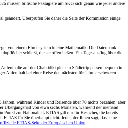
026 müssen britische Passagiere am SKG sich genau wie jeder andere
mal geändert. Überprüfen Sie daher die Seite der Kommission einige
Regel von einem Ehrensystem in eine Mathematik. Die Datenbank
hlupflöcher schließt, die sie offen ließen. Ein Tagesausflug über die
Aufenthalte auf der Chalkidiki plus ein Städtetrip passen bequem in
er Aufenthalt bei einer Reise den nächsten für Jahre erschweren
70 Jahren, während Kinder und Reisende über 70 nichts bezahlen, aber
einer Übergangsfrist von etwa sechs Monaten, während der niemand
unkt zur Nationalität: ETIAS gilt nur für Besucher, die bereits
lt ETIAS für Sie überhaupt nicht. Jeder, der Ihnen sagt, dass eine
offizielle ETIAS-Seite der Europäischen Union
.