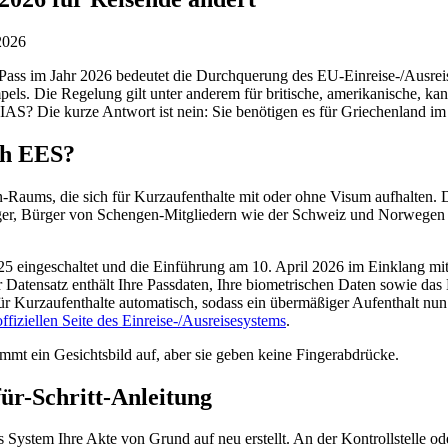
 2026
ss im Jahr 2026 bedeutet die Durchquerung des EU-Einreise-/Ausreise
empels. Die Regelung gilt unter anderem für britische, amerikanische, ka
IAS? Die kurze Antwort ist nein: Sie benötigen es für Griechenland i
ch EES?
Raums, die sich für Kurzaufenthalte mit oder ohne Visum aufhalten. Da
Bürger, Bürger von Schengen-Mitgliedern wie der Schweiz und Norweg
5 eingeschaltet und die Einführung am 10. April 2026 im Einklang mi
atensatz enthält Ihre Passdaten, Ihre biometrischen Daten sowie das 
Kurzaufenthalte automatisch, sodass ein übermäßiger Aufenthalt nun oh
offiziellen Seite des Einreise-/Ausreisesystems
.
immt ein Gesichtsbild auf, aber sie geben keine Fingerabdrücke.
ür-Schritt-Anleitung
s System Ihre Akte von Grund auf neu erstellt. An der Kontrollstelle o