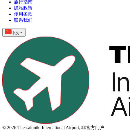
旅行指南
隐私政策
使用条款
联系我们
中文
©
2026
Thessaloniki International Airport
,
非官方门户