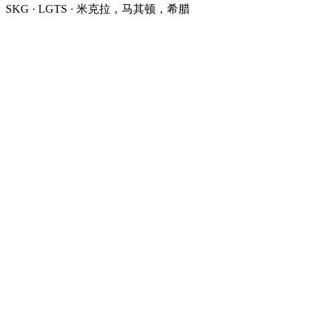
SKG
·
LGTS
·
米克拉，马其顿，希腊