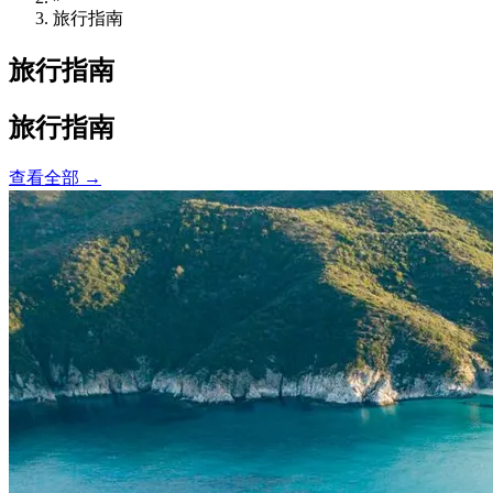
旅行指南
旅行指南
旅行指南
查看全部 →