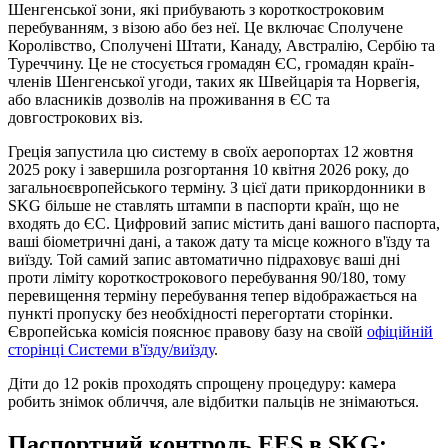
Шенгенської зони, які прибувають з короткостроковим
перебуванням, з візою або без неї. Це включає Сполучене
Королівство, Сполучені Штати, Канаду, Австралію, Сербію та
Туреччину. Це не стосується громадян ЄС, громадян країн-
членів Шенгенської угоди, таких як Швейцарія та Норвегія,
або власників дозволів на проживання в ЄС та
довгострокових віз.
Греція запустила цю систему в своїх аеропортах 12 жовтня
2025 року і завершила розгортання 10 квітня 2026 року, до
загальноєвропейського терміну. З цієї дати прикордонники в
SKG більше не ставлять штампи в паспорти країн, що не
входять до ЄС. Цифровий запис містить дані вашого паспорта,
ваші біометричні дані, а також дату та місце кожного в'їзду та
виїзду. Той самий запис автоматично підраховує ваші дні
проти ліміту короткострокового перебування 90/180, тому
перевищення терміну перебування тепер відображається на
пункті пропуску без необхідності перегортати сторінки.
Європейська комісія пояснює правову базу на своїй
офіційній
сторінці Системи в'їзду/виїзду
.
Діти до 12 років проходять спрощену процедуру: камера
робить знімок обличчя, але відбитки пальців не знімаються.
Паспортний контроль EES в SKG: