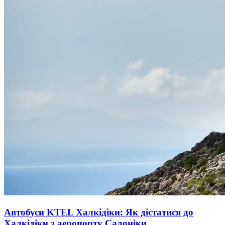
Автобуси KTEL Халкідіки: Як дістатися до
Халкідіки з аеропорту Салоніки