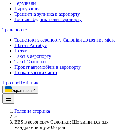
Термінали
Паркування
Транзитна зупинка в аеропорту
Гостьові будинки біля аеропорту
Транспорт
Транспорт з аеропорту Салоніки до центру міста
Шатл / Автобус
Потяг
Таксі в аеропорту
Таксі Салоніки
Прокат автомобілів в аеропорту
Прокат міських авто
Про нас
Путівник
Українська
Головна сторінка
»
EES в аеропорту Салоніки: Що зміниться для
мандрівників у 2026 році