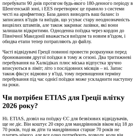
перебувати 90 днів протягом будь-якого 180-денного періоду в
Шенгенській зоні, і EES перетворює це правило з системи
честі на арифметику. База даних виводить ваш баланс із
записаних в'їздів та виїздів, що усуває стару неоднозначність
вицвілих штампів, але також закриває лазівки, які вони
залишали відкритими. Одноденна поїздка через кордон до
Північної Македонії вважається виїздом та новим в'їздом, і
обидва етапи тепер потрапляють до файлу.
Часті відвідувачі Греції повинні провести розрахунки перед
бронюванням другої поїздки в тому ж сезоні. Два тритижневі
перебування на Халкідіках плюс міська відпустка зручно
вписуються в ліміт; літо з послідовних місяців – ні. Запис
також фіксує відмови у в'їзді, тому перевищення терміну
перебування під час однієї поїздки може ускладнити наступну
на роки.
Чи потрібен ETIAS для Греції влітку
2026 року?
Ні. ETIAS, дозвіл на поїздку ЄС для безвізових відвідувачів,
ще не діє. Він коштує 20 євро для мандрівників віком від 18 до
70 років, тоді як діти та мандрівники старше 70 років не
платять нічого, але все одно потребують дозволу, коли він