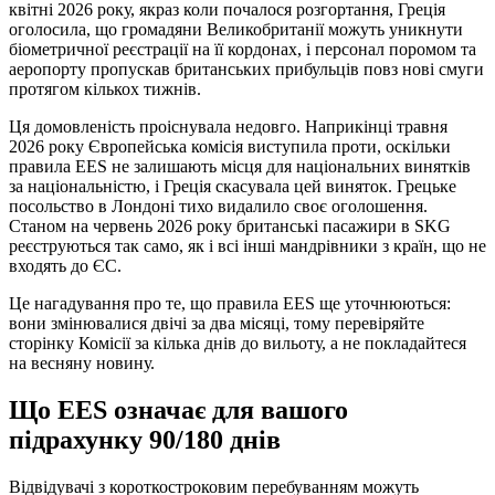
квітні 2026 року, якраз коли почалося розгортання, Греція
оголосила, що громадяни Великобританії можуть уникнути
біометричної реєстрації на її кордонах, і персонал поромом та
аеропорту пропускав британських прибульців повз нові смуги
протягом кількох тижнів.
Ця домовленість проіснувала недовго. Наприкінці травня
2026 року Європейська комісія виступила проти, оскільки
правила EES не залишають місця для національних винятків
за національністю, і Греція скасувала цей виняток. Грецьке
посольство в Лондоні тихо видалило своє оголошення.
Станом на червень 2026 року британські пасажири в SKG
реєструються так само, як і всі інші мандрівники з країн, що не
входять до ЄС.
Це нагадування про те, що правила EES ще уточнюються:
вони змінювалися двічі за два місяці, тому перевіряйте
сторінку Комісії за кілька днів до вильоту, а не покладайтеся
на весняну новину.
Що EES означає для вашого
підрахунку 90/180 днів
Відвідувачі з короткостроковим перебуванням можуть