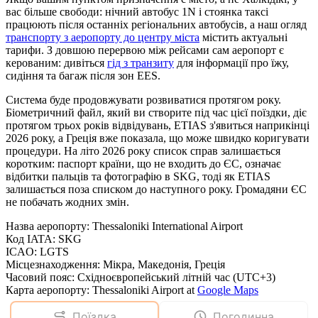
вас більше свободи: нічний автобус 1N і стоянка таксі
працюють після останніх регіональних автобусів, а наш огляд
транспорту з аеропорту до центру міста
містить актуальні
тарифи. З довшою перервою між рейсами сам аеропорт є
керованим: дивіться
гід з транзиту
для інформації про їжу,
сидіння та багаж після зон EES.
Система буде продовжувати розвиватися протягом року.
Біометричний файл, який ви створите під час цієї поїздки, діє
протягом трьох років відвідувань, ETIAS з'явиться наприкінці
2026 року, а Греція вже показала, що може швидко коригувати
процедури. На літо 2026 року список справ залишається
коротким: паспорт країни, що не входить до ЄС, означає
відбитки пальців та фотографію в SKG, тоді як ETIAS
залишається поза списком до наступного року. Громадяни ЄС
не побачать жодних змін.
Назва аеропорту
:
Thessaloniki International Airport
Код IATA
:
SKG
ICAO
:
LGTS
Місцезнаходження
:
Мікра, Македонія, Греція
Часовий пояс
:
Східноєвропейський літній час (UTC+3)
Карта аеропорту
:
Thessaloniki Airport
at
Google Maps