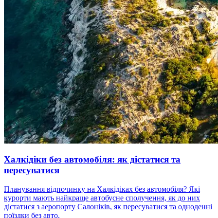
Халкідіки без автомобіля: як дістатися та
пересуватися
Планування відпочинку на Халкідіках без автомобіля? Які
курорти мають найкраще автобусне сполучення, як до них
дістатися з аеропорту Салоніків, як пересуватися та одноденні
поїздки без авто.