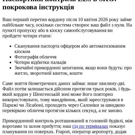
покрокова інструкція
Ваш перший перетин кордону після 10 квітня 2026 року займе
найбільше часу, оскільки система створює ваш файл з нуля. На
пункті пропуску або в кіоску самообслуговування ви
пройдете чотири етапи:
Сканування паспорта офіцером або автоматизованим
кіоском
Фотографія обличчя
Чотири відбитки пальців
Звичайні прикордонні запитання, якщо вони будуть: про
житло, зворотний квиток, кошти
Саме зняття біометричних даних займає лише хвилину-дві.
Файл потім залишається дійсним протягом трьох років, і будь-
який кордон у Шенгенській зоні може його повторно
використовувати, тому мандрівник, який зареєструвався в
Парижі чи Лісабоні, проходить через Салоніки за швидкою
перевіркою обличчя протягом кількох секунд, а не заново.
Прикордонний контроль розташований в головній будівлі, між
воротами та залом прибуття; наш
гід по терміналах
показує
планування по поверхах. Fraport, оператор аеропорту, додав