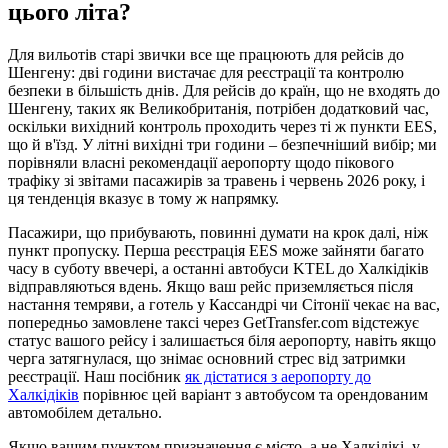
цього літа?
Для вильотів старі звички все ще працюють для рейсів до
Шенгену: дві години вистачає для реєстрації та контролю
безпеки в більшість днів. Для рейсів до країн, що не входять до
Шенгену, таких як Великобританія, потрібен додатковий час,
оскільки вихідний контроль проходить через ті ж пункти EES,
що й в'їзд. У літні вихідні три години – безпечніший вибір; ми
порівняли власні рекомендації аеропорту щодо пікового
трафіку зі звітами пасажирів за травень і червень 2026 року, і
ця тенденція вказує в тому ж напрямку.
Пасажири, що прибувають, повинні думати на крок далі, ніж
пункт пропуску. Перша реєстрація EES може зайняти багато
часу в суботу ввечері, а останні автобуси KTEL до Халкідіків
відправляються вдень. Якщо ваш рейс приземляється після
настання темряви, а готель у Кассандрі чи Сітонії чекає на вас,
попередньо замовлене таксі через GetTransfer.com відстежує
статус вашого рейсу і залишається біля аеропорту, навіть якщо
черга затягнулася, що знімає основний стрес від затримки
реєстрації. Наш посібник
як дістатися з аеропорту до
Халкідіків
порівнює цей варіант з автобусом та орендованим
автомобілем детально.
Якщо вашим пунктом призначення є місто, а не Халкідікі, у