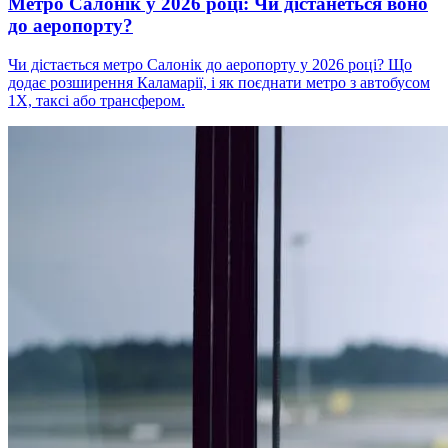
Метро Салонік у 2026 році: Чи дістанеться воно
до аеропорту?
Чи дістається метро Салонік до аеропорту у 2026 році? Що
додає розширення Каламарії, і як поєднати метро з автобусом
1X, таксі або трансфером.