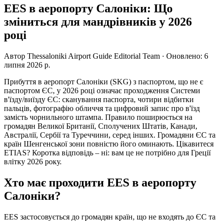
EES в аеропорту Салоніки: Що
зміниться для мандрівників у 2026
році
Автор
Thessaloniki Airport Guide Editorial Team
·
Оновлено
:
6
липня 2026 р.
Прибуття в аеропорт Салоніки (SKG) з паспортом, що не є
паспортом ЄС, у 2026 році означає проходження Системи
в'їзду/виїзду ЄС: сканування паспорта, чотири відбитки
пальців, фотографію обличчя та цифровий запис про в'їзд
замість чорнильного штампа. Правило поширюється на
громадян Великої Британії, Сполучених Штатів, Канади,
Австралії, Сербії та Туреччини, серед інших. Громадяни ЄС та
країн Шенгенської зони повністю його оминають. Цікавитеся
ETIAS? Коротка відповідь – ні: вам це не потрібно для Греції
влітку 2026 року.
Хто має проходити EES в аеропорту
Салоніки?
EES застосовується до громадян країн, що не входять до ЄС та