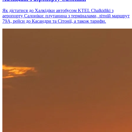
Як дістатися до Халкідіки автобусом KTEL Chalkidiki з
аеропорту Салоніки: плутанина з терміналами, літній маршрут
79A, рейси до Касандри та Сітонії, а також тарифи.