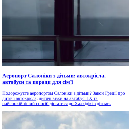
Аеропорт Салоніки з дітьми: автокрісла,
автобуси та поради для сім'ї
Подорожуєте аеропортом Салоніки з дітьми? Закон Греції про
дитячі автокрісла, дитячі візки на автобусі 1X та
найспокійніший спосіб дістатися до Халкідікі з дітьми.