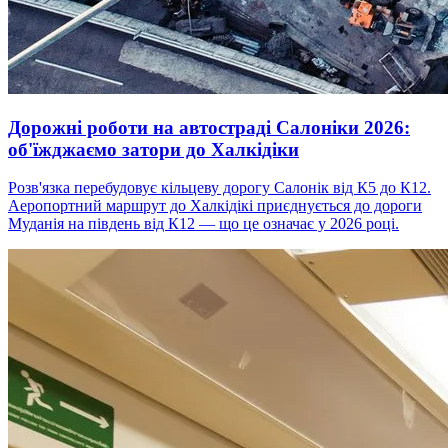
Дорожні роботи на автостраді Салоніки 2026:
об'їжджаємо затори до Халкідіки
Розв'язка перебудовує кільцеву дорогу Салонік від К5 до К12.
Аеропортний маршрут до Халкідікі приєднується до дороги
Муданія на південь від К12 — що це означає у 2026 році.