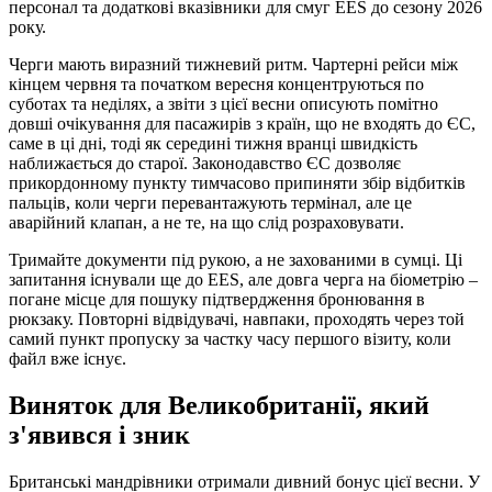
персонал та додаткові вказівники для смуг EES до сезону 2026
року.
Черги мають виразний тижневий ритм. Чартерні рейси між
кінцем червня та початком вересня концентруються по
суботах та неділях, а звіти з цієї весни описують помітно
довші очікування для пасажирів з країн, що не входять до ЄС,
саме в ці дні, тоді як середині тижня вранці швидкість
наближається до старої. Законодавство ЄС дозволяє
прикордонному пункту тимчасово припиняти збір відбитків
пальців, коли черги перевантажують термінал, але це
аварійний клапан, а не те, на що слід розраховувати.
Тримайте документи під рукою, а не захованими в сумці. Ці
запитання існували ще до EES, але довга черга на біометрію –
погане місце для пошуку підтвердження бронювання в
рюкзаку. Повторні відвідувачі, навпаки, проходять через той
самий пункт пропуску за частку часу першого візиту, коли
файл вже існує.
Виняток для Великобританії, який
з'явився і зник
Британські мандрівники отримали дивний бонус цієї весни. У