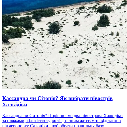
Кассандра чи Сітонія? Як вибрати півострів
Халкідіки
Кассандра чи Ситонія? Порівнюємо два півострова Халкідіки
за пляжами, кількістю туристів, нічним життям та відстанню
від аеропорту Салоніки, щоб обрати правильну базу.