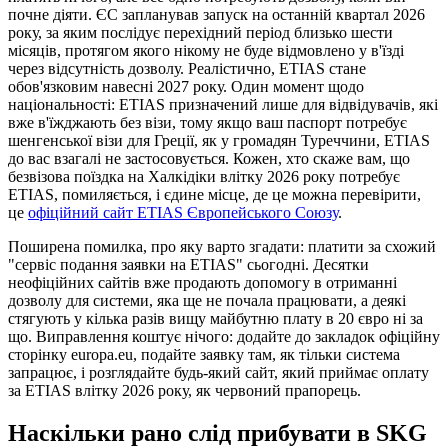
почне діяти. ЄС запланував запуск на останній квартал 2026
року, за яким послідує перехідний період близько шести
місяців, протягом якого нікому не буде відмовлено у в'їзді
через відсутність дозволу. Реалістично, ETIAS стане
обов'язковим навесні 2027 року. Один момент щодо
національності: ETIAS призначений лише для відвідувачів, які
вже в'їжджають без візи, тому якщо ваш паспорт потребує
шенгенської візи для Греції, як у громадян Туреччини, ETIAS
до вас взагалі не застосовується. Кожен, хто скаже вам, що
безвізова поїздка на Халкідіки влітку 2026 року потребує
ETIAS, помиляється, і єдине місце, де це можна перевірити,
це
офіційний сайт ETIAS Європейського Союзу
.
Поширена помилка, про яку варто згадати: платити за схожий
"сервіс подання заявки на ETIAS" сьогодні. Десятки
неофіційних сайтів вже продають допомогу в отриманні
дозволу для системи, яка ще не почала працювати, а деякі
стягують у кілька разів вищу майбутню плату в 20 євро ні за
що. Виправлення коштує нічого: додайте до закладок офіційну
сторінку europa.eu, подайте заявку там, як тільки система
запрацює, і розглядайте будь-який сайт, який приймає оплату
за ETIAS влітку 2026 року, як червоний прапорець.
Наскільки рано слід прибувати в SKG