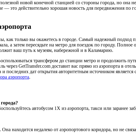
полезной новой конечной станцией со стороны города, но она не
ие — это действительно хорошая новость для передвижения по гор
аэропорта
ы, как только вы окажетесь в городе. Самый надежный подход п
ла, а затем пересядьте на метро для поездок по городу. Полное
должит ваш путь к музеям, набережной и в Каламарию.
воспользоваться трансфером до станции метро и продолжить пут
ь через GetTransfer.com доставит вас прямо из аэропорта в оте
в и последних дат открытия авторитетным источником является 
тора аэропорта
.
 города?
Воспользуйтесь автобусом 1X из аэропорта, такси или заранее за
 Она находится недалеко от аэропортового коридора, но не связ
.