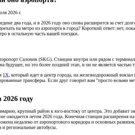
юля 2026 г.
едние два года, и в 2026 году оно снова расширится за счет д
хать на метро из аэропорта в город? Короткий ответ: нет, пока 
тро в остальную часть вашей поездки.
аэропорт Салоник (SKG). Станции внутри или рядом с терминалом
будущее, но это более поздний этап, и он не является частью то
ом
1X
, который идет в центр города, на железнодорожный вокзал
ированные трансферы. Если друг говорит вам "просто возьми мет
 2026 году
марию, крупный район к юго-востоку от центра. Это добавит ок
ние ожидается летом 2026 года. Конечная станция расширения на
ожена недалеко от аэропортового коридора и основных развязок
а и региональные автобусы.