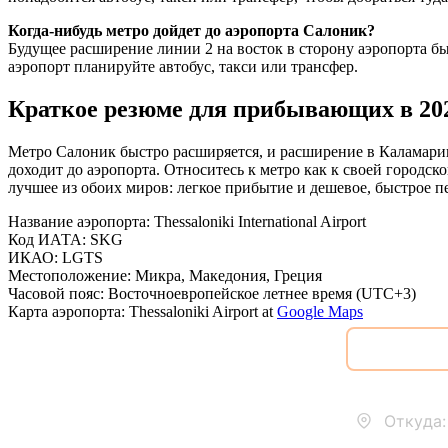
Когда-нибудь метро дойдет до аэропорта Салоник?
Будущее расширение линии 2 на восток в сторону аэропорта бы
аэропорт планируйте автобус, такси или трансфер.
Краткое резюме для прибывающих в 202
Метро Салоник быстро расширяется, и расширение в Каламарию 
доходит до аэропорта. Относитесь к метро как к своей городск
лучшее из обоих миров: легкое прибытие и дешевое, быстрое пе
Название аэропорта
:
Thessaloniki International Airport
Код ИАТА
:
SKG
ИКАО
:
LGTS
Местоположение
:
Микра, Македония, Греция
Часовой пояс
:
Восточноевропейское летнее время (UTC+3)
Карта аэропорта
:
Thessaloniki Airport
at
Google Maps