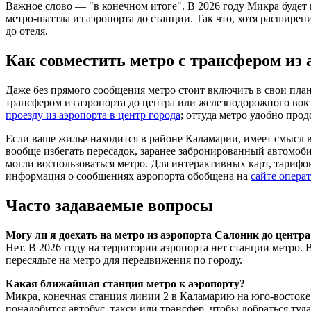
Важное слово — "в конечном итоге". В 2026 году Микра будет 
метро-шаттла из аэропорта до станции. Так что, хотя расширен
до отеля.
Как совместить метро с трансфером из 
Даже без прямого сообщения метро стоит включить в свои план
трансфером из аэропорта до центра или железнодорожного вокза
проезду из аэропорта в центр города
; оттуда метро удобно про
Если ваше жилье находится в районе Каламарии, имеет смысл 
вообще избегать пересадок, заранее забронированный автомобил
могли воспользоваться метро. Для интерактивных карт, тарифо
информация о сообщениях аэропорта обобщена на
сайте опера
Часто задаваемые вопросы
Могу ли я доехать на метро из аэропорта Салоник до центра
Нет. В 2026 году на территории аэропорта нет станции метро. 
пересядьте на метро для передвижения по городу.
Какая ближайшая станция метро к аэропорту?
Микра, конечная станция линии 2 в Каламарию на юго-востоке.
понадобится автобус, такси или трансфер, чтобы добраться туда