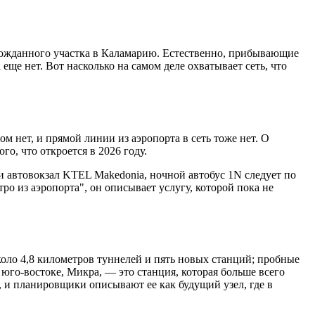
олгожданного участка в Каламарию. Естественно, прибывающие
еще нет. Вот насколько на самом деле охватывает сеть, что
 нет, и прямой линии из аэропорта в сеть тоже нет. О
го, что откроется в 2026 году.
 и автовокзал KTEL Makedonia, ночной автобус 1N следует по
ро из аэропорта", он описывает услугу, которой пока не
оло 4,8 километров туннелей и пять новых станций; пробные
 юго-востоке, Микра, — это станция, которая больше всего
, и планировщики описывают ее как будущий узел, где в