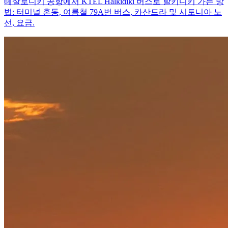
테살로니키 공항에서 KTEL Halkidiki 버스로 할키디키 가는 방
법: 터미널 혼동, 여름철 79A번 버스, 카산드라 및 시토니아 노
선, 요금.