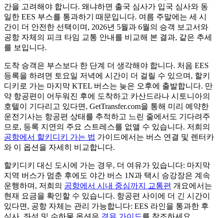
간을 고려해야 합니다. 왜냐하면 출국 심사가 입국 심사와 동
일한 EES 부스를 통과하기 때문입니다. 여름 주말에는 세 시
간이 더 안전한 선택이며, 2026년 5월과 6월의 승객 보고서와
공항 자체의 피크 타임 교통 안내를 비교해 본 결과, 같은 추세
를 보입니다.
도착 승객은 부스보다 한 단계 더 생각해야 합니다. 처음 EES
등록을 하려면 토요일 저녁에 시간이 더 걸릴 수 있으며, 할키
디키로 가는 마지막 KTEL 버스는 늦은 오후에 출발합니다. 만
약 항공편이 어두워진 후에 도착하고 카산드라나 시토니아의
호텔이 기다리고 있다면, GetTransfer.com을 통해 미리 예약한
운전기사는 항공편 상태를 추적하고 느린 줄에서도 기다려주
므로, 등록 지연의 주요 스트레스를 없앨 수 있습니다. 저희의
공항에서 할키디키 가는 법
가이드에서는 버스 연결 및 렌터카
와 이 옵션을 자세히 비교합니다.
할키디키 대신 도시에 가는 경우, 더 여유가 있습니다: 마지막
지역 버스가 멈춘 후에도 야간 버스 1N과 택시 승강장은 계속
운행하며, 저희의
공항에서 시내 중심까지 교통편
개요에서는
현재 요금을 확인할 수 있습니다. 항공편 사이에 더 긴 시간이
있다면, 공항 자체는 관리 가능합니다: EES 라인을 통과한 후
식사, 좌석 및 수하물 옵션은
경유 가이드
를 참조하세요.