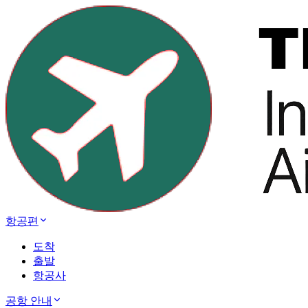
항공편
도착
출발
항공사
공항 안내