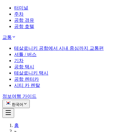
터미널
주차
공항 경유
공항 호텔
교통
테살로니키 공항에서 시내 중심까지 교통편
셔틀 / 버스
기차
공항 택시
테살로니키 택시
공항 렌터카
시티 카 렌탈
정보
여행 가이드
한국어
홈
»