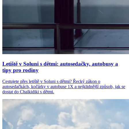
Letiště v Soluni s dětmi: autosedačky, autobusy a
tipy pro rodiny
Cestujete přes letiště v Soluni s dětmi? Řecký zákon o
autosedačkách, kočárky v autobuse 1X a nejklidnější způsob, jak se
dostat do Chalkidiki s dětmi.