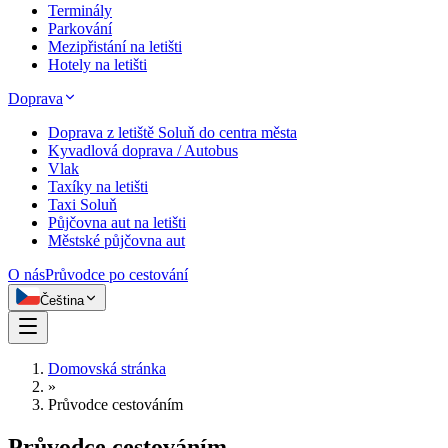
Terminály
Parkování
Mezipřistání na letišti
Hotely na letišti
Doprava
Doprava z letiště Soluň do centra města
Kyvadlová doprava / Autobus
Vlak
Taxíky na letišti
Taxi Soluň
Půjčovna aut na letišti
Městské půjčovna aut
O nás
Průvodce po cestování
Čeština
Domovská stránka
»
Průvodce cestováním
Průvodce cestováním