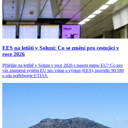
EES na letišti v Soluni: Co se změní pro cestující v
roce 2026
Přilétáte na letiště v Soluni v roce 2026 s pasem mimo EU? Co pro
vás znamená systém EU pro vstup a výstup (EES), pravidlo 90/180
a zda potřebujete ETIAS.