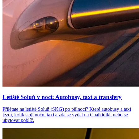
Letiště Soluň v noci: Autobusy, taxi a transfery
Přilétáte na letiště Soluň (SKG) po půlnoci? Které autobusy a taxi
jezdí, kolik stojí noční taxi a zda se vydat na Chalkidiki, nebo se
ubytovat poblíž.