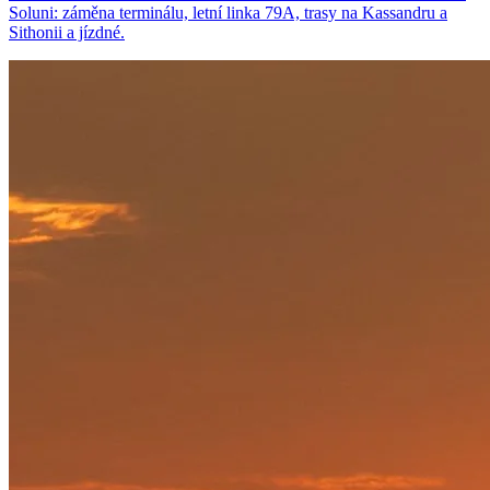
Soluni: záměna terminálu, letní linka 79A, trasy na Kassandru a
Sithonii a jízdné.