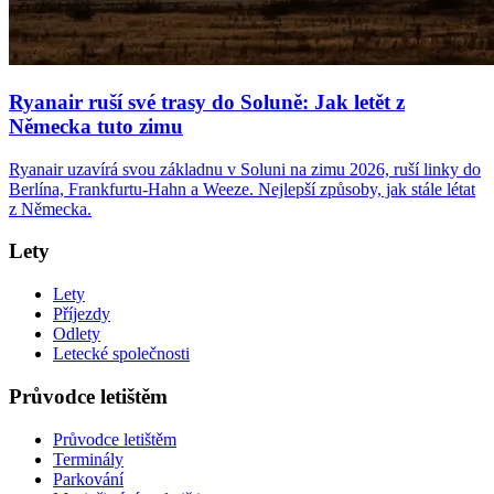
Ryanair ruší své trasy do Soluně: Jak letět z
Německa tuto zimu
Ryanair uzavírá svou základnu v Soluni na zimu 2026, ruší linky do
Berlína, Frankfurtu-Hahn a Weeze. Nejlepší způsoby, jak stále létat
z Německa.
Lety
Lety
Příjezdy
Odlety
Letecké společnosti
Průvodce letištěm
Průvodce letištěm
Terminály
Parkování