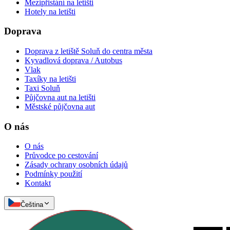
Mezipřistání na letišti
Hotely na letišti
Doprava
Doprava z letiště Soluň do centra města
Kyvadlová doprava / Autobus
Vlak
Taxíky na letišti
Taxi Soluň
Půjčovna aut na letišti
Městské půjčovna aut
O nás
O nás
Průvodce po cestování
Zásady ochrany osobních údajů
Podmínky použití
Kontakt
Čeština