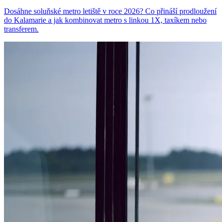
Dosáhne soluňské metro letiště v roce 2026? Co přináší prodloužení
do Kalamarie a jak kombinovat metro s linkou 1X, taxíkem nebo
transferem.