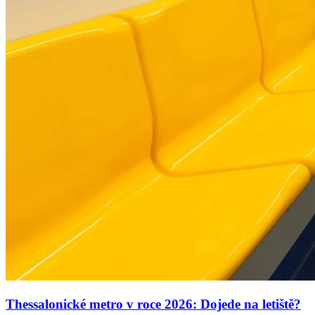
Thessalonické metro v roce 2026: Dojede na letiště?