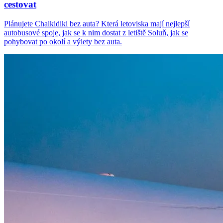
cestovat
Plánujete Chalkidiki bez auta? Která letoviska mají nejlepší
autobusové spoje, jak se k nim dostat z letiště Soluň, jak se
pohybovat po okolí a výlety bez auta.