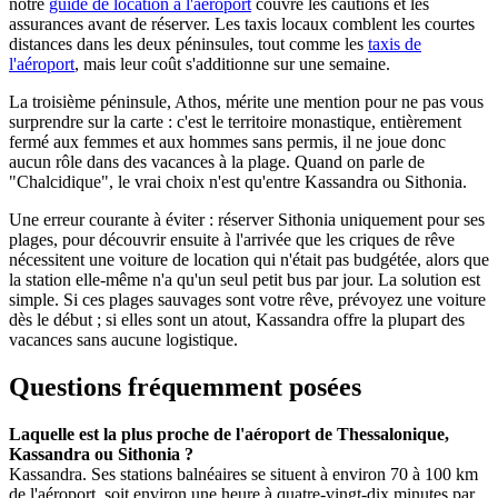
notre
guide de location à l'aéroport
couvre les cautions et les
assurances avant de réserver. Les taxis locaux comblent les courtes
distances dans les deux péninsules, tout comme les
taxis de
l'aéroport
, mais leur coût s'additionne sur une semaine.
La troisième péninsule, Athos, mérite une mention pour ne pas vous
surprendre sur la carte : c'est le territoire monastique, entièrement
fermé aux femmes et aux hommes sans permis, il ne joue donc
aucun rôle dans des vacances à la plage. Quand on parle de
"Chalcidique", le vrai choix n'est qu'entre Kassandra ou Sithonia.
Une erreur courante à éviter : réserver Sithonia uniquement pour ses
plages, pour découvrir ensuite à l'arrivée que les criques de rêve
nécessitent une voiture de location qui n'était pas budgétée, alors que
la station elle-même n'a qu'un seul petit bus par jour. La solution est
simple. Si ces plages sauvages sont votre rêve, prévoyez une voiture
dès le début ; si elles sont un atout, Kassandra offre la plupart des
vacances sans aucune logistique.
Questions fréquemment posées
Laquelle est la plus proche de l'aéroport de Thessalonique,
Kassandra ou Sithonia ?
Kassandra. Ses stations balnéaires se situent à environ 70 à 100 km
de l'aéroport, soit environ une heure à quatre-vingt-dix minutes par