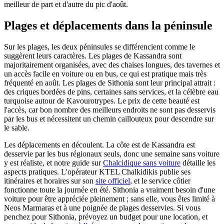
meilleur de part et d'autre du pic d'août.
Plages et déplacements dans la péninsule
Sur les plages, les deux péninsules se différencient comme le
suggèrent leurs caractères. Les plages de Kassandra sont
majoritairement organisées, avec des chaises longues, des tavernes et
un accès facile en voiture ou en bus, ce qui est pratique mais très
fréquenté en août. Les plages de Sithonia sont leur principal attrait :
des criques bordées de pins, certaines sans services, et la célèbre eau
turquoise autour de Kavourotrypes. Le prix de cette beauté est
l'accès, car bon nombre des meilleurs endroits ne sont pas desservis
par les bus et nécessitent un chemin caillouteux pour descendre sur
le sable.
Les déplacements en découlent. La côte est de Kassandra est
desservie par les bus régionaux seuls, donc une semaine sans voiture
y est réaliste, et notre guide sur
Chalcidique sans voiture
détaille les
aspects pratiques. L'opérateur KTEL Chalkidikis publie ses
itinéraires et horaires sur son
site officiel
, et le service côtier
fonctionne toute la journée en été. Sithonia a vraiment besoin d'une
voiture pour être appréciée pleinement ; sans elle, vous êtes limité à
Neos Marmaras et à une poignée de plages desservies. Si vous
penchez pour Sithonia, prévoyez un budget pour une location, et