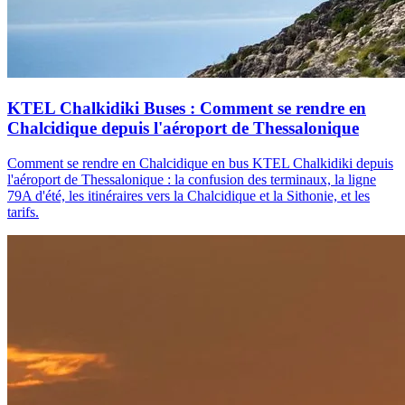
KTEL Chalkidiki Buses : Comment se rendre en
Chalcidique depuis l'aéroport de Thessalonique
Comment se rendre en Chalcidique en bus KTEL Chalkidiki depuis
l'aéroport de Thessalonique : la confusion des terminaux, la ligne
79A d'été, les itinéraires vers la Chalcidique et la Sithonie, et les
tarifs.