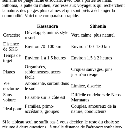
semaine de plage facile et sociale, avec tout à portée de main.
Sithonia, la patte du milieu, s'adresse aux voyageurs qui recherchent
la nature, des plages plus calmes et qui sont prêts à échanger la
commodité. Voici une comparaison rapide.
Kassandra
Sithonia
Développé, animé, style
Caractère
Vert, calme, plus naturel
resort
Distance
Environ 70–100 km
Environ 100–130 km
de SKG
Temps de
Environ 1 à 1,5 heures
Environ 1,5 à 2 heures
trajet
Organisées,
Criques sauvages, pins
Plages
sablonneuses, accès
jusqu'au rivage
facile
Vie
Abondante, surtout dans
Limitée, discrète
nocturne
le sud
Sans
Difficile en dehors de Neos
Faisable sur la côte est
voiture
Marmaras
Familles, primo-
Couples, amoureux de la
Idéal pour
accédants, groupes
nature, conducteurs
Si le tableau seul ne suffit pas à vous décider, le reste du choix se
résume à deux questions : à quelle distance de l'aéroport souhaitez-