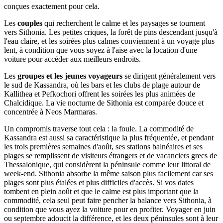
conçues exactement pour cela.
Les
couples
qui recherchent le calme et les paysages se tournent
vers Sithonia. Les petites criques, la forêt de pins descendant jusqu'à
l'eau claire, et les soirées plus calmes conviennent à un voyage plus
lent, à condition que vous soyez à l'aise avec la location d'une
voiture pour accéder aux meilleurs endroits.
Les
groupes et les jeunes voyageurs
se dirigent généralement vers
le sud de Kassandra, où les bars et les clubs de plage autour de
Kallithea et Pefkochori offrent les soirées les plus animées de
Chalcidique. La vie nocturne de Sithonia est comparée douce et
concentrée à Neos Marmaras.
Un compromis traverse tout cela : la foule. La commodité de
Kassandra est aussi sa caractéristique la plus fréquentée, et pendant
les trois premières semaines d'août, ses stations balnéaires et ses
plages se remplissent de visiteurs étrangers et de vacanciers grecs de
Thessalonique, qui considèrent la péninsule comme leur littoral de
week-end. Sithonia absorbe la même saison plus facilement car ses
plages sont plus étalées et plus difficiles d'accès. Si vos dates
tombent en plein août et que le calme est plus important que la
commodité, cela seul peut faire pencher la balance vers Sithonia, à
condition que vous ayez la voiture pour en profiter. Voyager en juin
ou septembre adoucit la différence, et les deux péninsules sont à leur