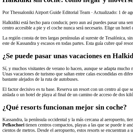
Por
Thessaloniki Airport Guide Editorial Team
·
Actualizado
:
1 de ag
Halkidiki está hecho para conducir, pero aun así puedes pasar una sem
centro accesible a pie y el coche nunca será necesario. Elige un hotel d
La región consta de tres largas penínsulas al sureste de Tesalónica, si
este de Kassandra y escasos en todas partes. Esta guía cubre qué resor
¿Se puede pasar unas vacaciones en Halkidi
Sí, y muchos visitantes de verano lo hacen, aunque se adapta mucho me
Unas vacaciones de turismo que saltan entre calas escondidas en difer
bastante alejados de la ruta de autobuses.
El factor decisivo es tu base. Reserva un resort con un centro al que 
aislada o un hotel de playa al final de un camino de acceso de dos kiló
¿Qué resorts funcionan mejor sin coche?
Kassandra, la península occidental y la más cercana al aeropuerto, tie
Pefkochori
tienen centros compactos, playas a las que se puede ir an
cientos de metros. Desde el aeropuerto, estos resorts se encuentran a 