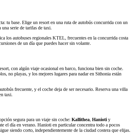
ta: tu base. Elige un resort en una ruta de autobús concurrida con un
una serie de tarifas de taxi.
nifica los autobuses regionales KTEL, frecuentes en la concurrida costa
cursiones de un día que puedes hacer sin volante.
sort, con algún viaje ocasional en barco, funciona bien sin coche.
os, no playas, y los mejores lugares para nadar en Sithonia están
autobús frecuente, y el coche deja de ser necesario. Reserva una villa
n taxi.
 opción segura para un viaje sin coche:
Kallithea
,
Hanioti
y
e el día en verano. Hanioti en particular concentra todo a pocos
sigue siendo corto, independientemente de la ciudad costera que elijas.