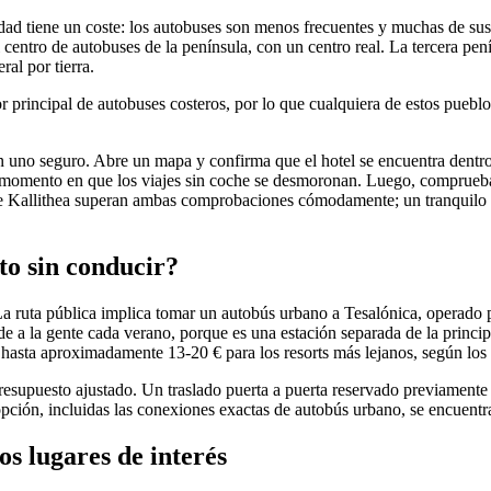
lidad tiene un coste: los autobuses son menos frecuentes y muchas de sus
el centro de autobuses de la península, con un centro real. La tercera pen
ral por tierra.
or principal de autobuses costeros, por lo que cualquiera de estos pueb
 uno seguro. Abre un mapa y confirma que el hotel se encuentra dentro 
el momento en que los viajes sin coche se desmoronan. Luego, comprue
de Kallithea superan ambas comprobaciones cómodamente; un tranquilo re
to sin conducir?
La ruta pública implica tomar un autobús urbano a Tesalónica, operado
unde a la gente cada verano, porque es una estación separada de la prin
s hasta aproximadamente 13-20 € para los resorts más lejanos, según los
supuesto ajustado. Un traslado puerta a puerta reservado previamente a
opción, incluidas las conexiones exactas de autobús urbano, se encuent
os lugares de interés