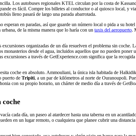
ncilla. Los autobuses regionales KTEL circulan por la costa de Kassandr
ande es fácil. Compre los billetes al conductor o al quiosco local, y vi
tobús lleno pasará de largo una parada abarrotada.
o esperan en paradas, así que guarde un número local o pida a su hotel q
ona urbana, de la misma manera que lo haría con un
taxis del aeropuerto
. 
las excursiones organizadas de un día resuelven el problema sin coche. 
 monasterios desde el agua, incluidos aquellos que no pueden poner un p
s excursiones a través de GetExperience.com significa que la recogida sue
ta coche en absoluto. Ammouliani, la única isla habitada de Halkidiki, s
o puerto de
Tripiti
, a un par de kilómetros al norte de Ouranoupoli. Pue
Sithonia con su propio horario, un chárter de medio día a través de GetB
n coche
y vacía cada día, un paseo al atardecer hasta una taberna en un acantila
e queden en un lugar remoto, o cualquiera que planee cubrir una distanci
sort bien conectado, usa autobuses y algún viaje en barco para la mayo