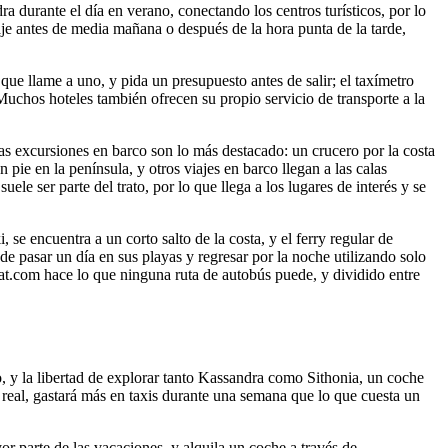
a durante el día en verano, conectando los centros turísticos, por lo
aje antes de media mañana o después de la hora punta de la tarde,
ue llame a uno, y pida un presupuesto antes de salir; el taxímetro
Muchos hoteles también ofrecen su propio servicio de transporte a la
Las excursiones en barco son lo más destacado: un crucero por la costa
ie en la península, y otros viajes en barco llegan a las calas
le ser parte del trato, por lo que llega a los lugares de interés y se
e encuentra a un corto salto de la costa, y el ferry regular de
de pasar un día en sus playas y regresar por la noche utilizando solo
oat.com hace lo que ninguna ruta de autobús puede, y dividido entre
do, y la libertad de explorar tanto Kassandra como Sithonia, un coche
a real, gastará más en taxis durante una semana que lo que cuesta un
r parte de las vacaciones, y alquila un coche a través de