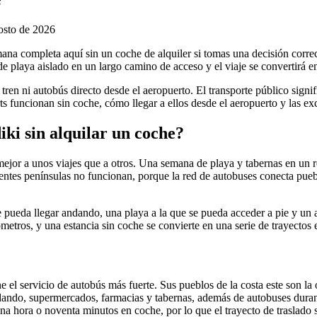
osto de 2026
ana completa aquí sin un coche de alquiler si tomas una decisión correc
e playa aislado en un largo camino de acceso y el viaje se convertirá en 
n tren ni autobús directo desde el aeropuerto. El transporte público sig
ts funcionan sin coche, cómo llegar a ellos desde el aeropuerto y las ex
ki sin alquilar un coche?
jor a unos viajes que a otros. Una semana de playa y tabernas en un re
entes penínsulas no funcionan, porque la red de autobuses conecta puebl
se pueda llegar andando, una playa a la que se pueda acceder a pie y un 
metros, y una estancia sin coche se convierte en una serie de trayectos e
ne el servicio de autobús más fuerte. Sus pueblos de la costa este son la
dando, supermercados, farmacias y tabernas, además de autobuses durant
una hora o noventa minutos en coche, por lo que el trayecto de traslado 