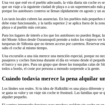
Una vez que esté en el pueblo adecuado, la vida diaria sin coche es se
que un viaje a la siguiente ciudad de playa o a un supermercado más gr
porque los autobuses costeros se llenan rápidamente en agosto y un au
Los taxis locales cubren las ausencias. En los pueblos más pequeños n
debe estar funcionando, y la tarifa superior 2 se aplica fuera de la z
playa o al pueblo más cercano.
Para los lugares de interés a los que los autobuses no pueden llegar, 
del Monte Athos desde Ouranoupoli permite a todos los viajeros ver los
turquesas de Sithonia que no tienen acceso por carretera. Reservar esta
salta el coche al mismo tiempo.
Una excursión a una isla merece una mención especial, porque no necesi
pasajeros y coches funciona durante el día en verano desde el pequeñ
el barco y sus pies. Para un grupo que desee las tranquilas calas de 
todos a bordo, el coste por persona a menudo sorprende a la gente.
Cuándo todavía merece la pena alquilar u
Los límites son reales. Si tu idea de Halkidiki es una playa diferente 
se gana su valor y un viaje sin coche te frustrará. Las familias que s
alquiler pequeño.
El camino intermedio funciona para muchos: quédate sin coche en un re